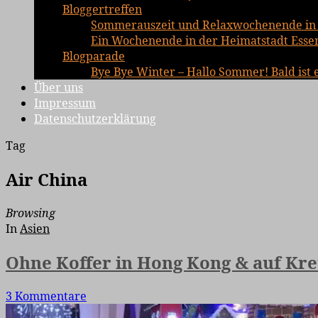
Bloggertreffen
Sommerauszeit und Relaxwochenende in 
Ein Wochenende in der Heimatstadt Essen 
Blogparade
Bye Bye Winter – Hallo Sommer! Bald ist 
Über uns
Impressum
Datenschutzerklärung
Tag
Air China
Browsing
In
Asien
Ohne Koffer in Hong Kong & auf Kr
3 Kommentare