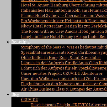
Hotel St. Annen Hamburg Übernachtung mitten 
Italienisches Flair mitten in Köln am Heumarkt
Primus Hotel Sydney -> Übernachten im Wasse
Ein Wochenende in der Heimatstadt Essen mal a
Nhow Hotel Rotterdam Design bis zur Perfekti
The Room with no view Amora Hotel Jamison 
Langham Place Hotel Peking (Airporthotel Beij
Reisetipps
Symphony of the Seas -> was es bedeutet mit d
Spezialitätenrestaurants Royal Caribbean Sym
Ohne Koffer in Hong Kong & auf Kreuzfahrt
Lohnt sich der Aufpreis für die Aqua Class Kab
Lohnt sich der Aufpreis für ein Spezialitätenre
Unser neustes Projekt: CRUVIDU Abenteurer
Über den Wolken…. muss doch mal Zeit für ein
Flugbuchung zu den Kanaren mit privater Comfo
Air China Business Class & Lounges der Austral
Blog
CRUVIDU
Unser neustes Projekt: CRUVIDU Abenteu