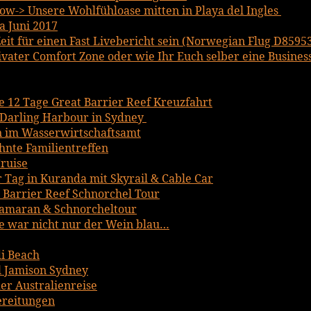
w-> Unsere Wohlfühloase mitten in Playa del Ingles
a Juni 2017
it für einen Fast Livebericht sein (Norwegian Flug D8595
ater Comfort Zone oder wie Ihr Euch selber eine Business 
ce 12 Tage Great Barrier Reef Kreuzfahrt
Darling Harbour in Sydney
n im Wasserwirtschaftsamt
hnte Familientreffen
ruise
r Tag in Kuranda mit Skyrail & Cable Car
t Barrier Reef Schnorchel Tour
tamaran & Schnorcheltour
 war nicht nur der Wein blau…
i Beach
 Jamison Sydney
er Australienreise
bereitungen