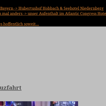
Bayern -> Hubertushof Hobbach & Seehotel Niedernberg
mal anders -> unser Aufenthalt im Atlantic Congress Hote
es hoffentlich soweit…
euzfahrt