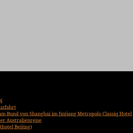
N
uzfahrt
am Bund von Shanghai im Jinjiang Metropolo Classiq Hotel
er Australienreise
hotel Beijing)