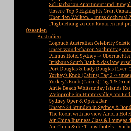
Sol Barbacan Apartment und Bungalo
Unsere Top 6 Highlights Gran Canari
Über den Wolken…. muss doch mal Ze
Flugbuchung zu den Kanaren mit priv
Ozeanien
Australien
Logbuch Australien Celebrity Solsti
Unser wunderbarer Nachmittag am 
Primus Hotel Sydney -> Übernachte
Brisbane South Bank & das lang erse
Port Douglas & Lady Douglas River C
Yorkey’s Knob (Cairns) Tag 2 -> unse
Yorkey’s Knob (Cairns) Tag 1 & Grea
Airlie Beach Whitsunday Islands Ka
Weinprobe im Huntervalley am Ende
Sydney Oper & Opera Bar
Unsere 24 Stunden in Sydney & Bond
The Room with no view Amora Hotel
Air China Business Class & Lounges d
Air China & die Transithotels – Vor