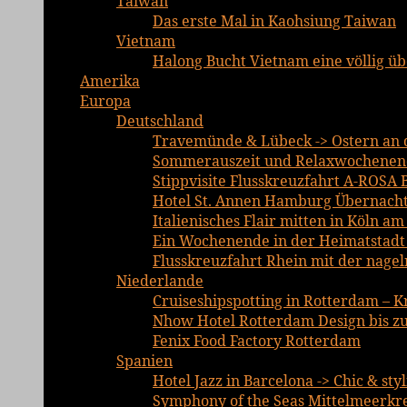
Taiwan
Das erste Mal in Kaohsiung Taiwan
Vietnam
Halong Bucht Vietnam eine völlig ü
Amerika
Europa
Deutschland
Travemünde & Lübeck -> Ostern an d
Sommerauszeit und Relaxwochenend
Stippvisite Flusskreuzfahrt A-ROSA 
Hotel St. Annen Hamburg Übernachtu
Italienisches Flair mitten in Köln a
Ein Wochenende in der Heimatstadt E
Flusskreuzfahrt Rhein mit der nage
Niederlande
Cruiseshipspotting in Rotterdam – K
Nhow Hotel Rotterdam Design bis zu
Fenix Food Factory Rotterdam
Spanien
Hotel Jazz in Barcelona -> Chic & sty
Symphony of the Seas Mittelmeerkre