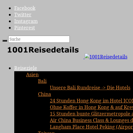
Facebook
Twitter
Instagram
Pinterest
Reiseziele
Asien
Bali
Unsere Bali Rundreise -> Die Hotels
China
24 Stunden Hong Kong im Hotel ICO
Ohne Koffer in Hong Kong & auf Kre
15 Stunden bunte Glitzermetropole 
Air China Business Class & Lounges d
Langham Place Hotel Peking (Airport