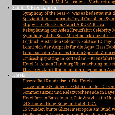
Das 1. Mal Australien – Vorbereitun
Schiffe & Kreuzfahrten
Symphony of the Seas -> was es bedeutet mit d
Spezialitätenrestaurants Royal Caribbean Sym
Stippvisite Flusskreuzfahrt A-ROSA Brava
Reiseplanung der Asien Kreuzfahrt Celebrity 
Symphony of the Seas Mittelmeerkreuzfahrt ->
Logbuch Australien Celebrity Solstice 12 Tage 
Lohnt sich der Aufpreis für die Aqua Class Kab
Lohnt sich der Aufpreis für ein Spezialitätenre
Cruiseshipspotting in Rotterdam – Kreuzfahrts
Hotel St. Annen Hamburg Übernachtung mitten 
Flusskreuzfahrt Rhein mit der nagelneuen Asa
Hotels
Unsere Bali Rundreise -> Die Hotels
Travemünde & Lübeck -> Ostern an der Ostsee 
Sommerauszeit und Relaxwochenende in Bayer
Hotel Jazz in Barcelona -> Chic & stylish im Un
24 Stunden Hong Kong im Hotel ICON
15 Stunden bunte Glitzermetropole am Bund vo
Sol Barbacan Apartment und Bungalow-> Unsere