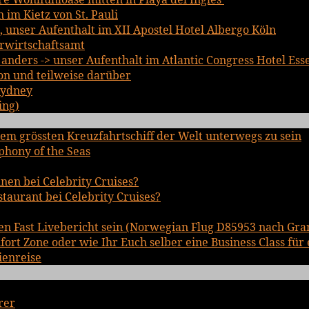
im Kietz von St. Pauli
, unser Aufenthalt im XII Apostel Hotel Albergo Köln
rwirtschaftsamt
nders -> unser Aufenthalt im Atlantic Congress Hotel Ess
on und teilweise darüber
Sydney
ing)
em grössten Kreuzfahrtschiff der Welt unterwegs zu sein
phony of the Seas
inen bei Celebrity Cruises?
staurant bei Celebrity Cruises?
en Fast Livebericht sein (Norwegian Flug D85953 nach Gra
rt Zone oder wie Ihr Euch selber eine Business Class für 
ienreise
rer