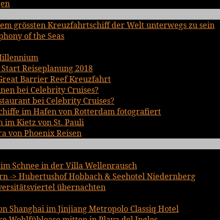
gen
em grössten Kreuzfahrtschiff der Welt unterwegs zu sein
phony of the Seas
Millennium
 Start Reiseplanung 2018
Great Barrier Reef Kreuzfahrt
inen bei Celebrity Cruises?
staurant bei Celebrity Cruises?
chiffe im Hafen von Rotterdam fotografiert
im Kietz von St. Pauli
ra von Phoenix Reisen
im Schnee in der Villa Wellenrausch
n -> Hubertushof Hobbach & Seehotel Niedernberg
iversitätsviertel übernachten
n Shanghai im Jinjiang Metropolo Classiq Hotel
 Wohlfühloase mitten in Playa del Ingles