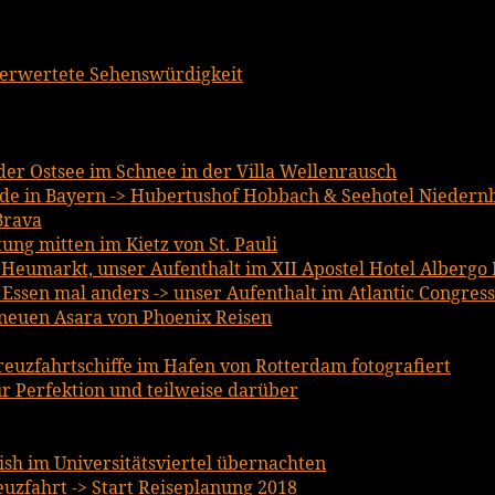
berwertete Sehenswürdigkeit
er Ostsee im Schnee in der Villa Wellenrausch
e in Bayern -> Hubertushof Hobbach & Seehotel Niedern
Brava
ng mitten im Kietz von St. Pauli
m Heumarkt, unser Aufenthalt im XII Apostel Hotel Albergo
ssen mal anders -> unser Aufenthalt im Atlantic Congress
lneuen Asara von Phoenix Reisen
reuzfahrtschiffe im Hafen von Rotterdam fotografiert
r Perfektion und teilweise darüber
lish im Universitätsviertel übernachten
uzfahrt -> Start Reiseplanung 2018