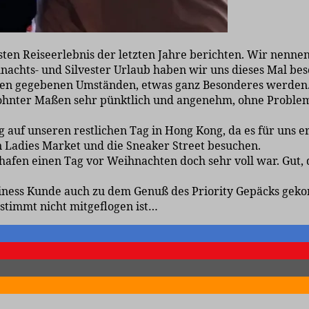
en Reiseerlebnis der letzten Jahre berichten. Wir nennen
hnachts- und Silvester Urlaub haben wir uns dieses Mal b
r den gegebenen Umständen, etwas ganz Besonderes werden
 gewohnter Maßen sehr pünktlich und angenehm, ohne Prob
g auf unseren restlichen Tag in Hong Kong, da es für uns e
en Ladies Market und die Sneaker Street besuchen.
hafen einen Tag vor Weihnachten doch sehr voll war. Gut, d
siness Kunde auch zu dem Genuß des Priority Gepäcks gekom
estimmt nicht mitgeflogen ist…