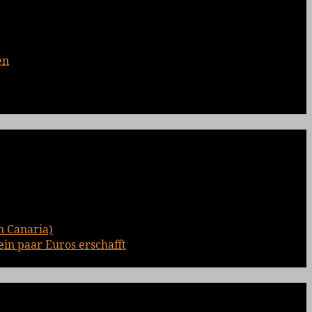
en
n Canaria)
ein paar Euros erschafft