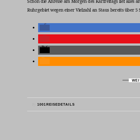
Schon die Anreise am Morgen des Karfreitags lief alles 
Ruhrgebiet wegen einer Vielzahl an Staus bereits über 5
WEI
By
1001REISEDETAILS