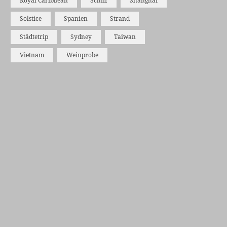
Royal Caribbean
Schiff
Shanghai
Solstice
Spanien
Strand
Städtetrip
Sydney
Taiwan
Vietnam
Weinprobe