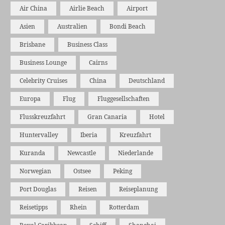
Air China
Airlie Beach
Airport
Asien
Australien
Bondi Beach
Brisbane
Business Class
Business Lounge
Cairns
Celebrity Cruises
China
Deutschland
Europa
Flug
Fluggesellschaften
Flusskreuzfahrt
Gran Canaria
Hotel
Huntervalley
Iberia
Kreuzfahrt
Kuranda
Newcastle
Niederlande
Norwegian
Ostsee
Peking
Port Douglas
Reisen
Reiseplanung
Reisetipps
Rhein
Rotterdam