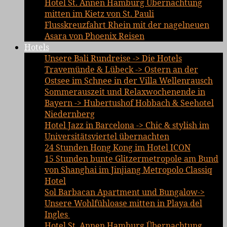
Hotel St. Annen Hamburg Übernachtung
mitten im Kietz von St. Pauli
Flusskreuzfahrt Rhein mit der nagelneuen
Asara von Phoenix Reisen
Hotels
Unsere Bali Rundreise -> Die Hotels
Travemünde & Lübeck -> Ostern an der
Ostsee im Schnee in der Villa Wellenrausch
Sommerauszeit und Relaxwochenende in
Bayern -> Hubertushof Hobbach & Seehotel
Niedernberg
Hotel Jazz in Barcelona -> Chic & stylish im
Universitätsviertel übernachten
24 Stunden Hong Kong im Hotel ICON
15 Stunden bunte Glitzermetropole am Bund
von Shanghai im Jinjiang Metropolo Classiq
Hotel
Sol Barbacan Apartment und Bungalow->
Unsere Wohlfühloase mitten in Playa del
Ingles
Hotel St. Annen Hamburg Übernachtung