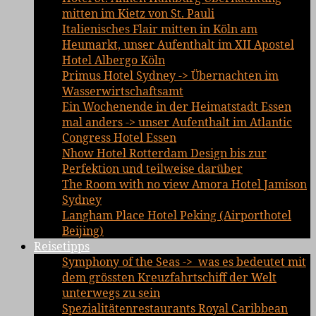
mitten im Kietz von St. Pauli
Italienisches Flair mitten in Köln am
Heumarkt, unser Aufenthalt im XII Apostel
Hotel Albergo Köln
Primus Hotel Sydney -> Übernachten im
Wasserwirtschaftsamt
Ein Wochenende in der Heimatstadt Essen
mal anders -> unser Aufenthalt im Atlantic
Congress Hotel Essen
Nhow Hotel Rotterdam Design bis zur
Perfektion und teilweise darüber
The Room with no view Amora Hotel Jamison
Sydney
Langham Place Hotel Peking (Airporthotel
Beijing)
Reisetipps
Symphony of the Seas -> was es bedeutet mit
dem grössten Kreuzfahrtschiff der Welt
unterwegs zu sein
Spezialitätenrestaurants Royal Caribbean