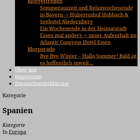
Bloggertreffen
Sommerauszeit und Relaxwochenende
in Bayern -> Hubertushof Hobbach &
Seehotel Niedernberg
Ein Wochenende in der Heimatstadt
Essen mal anders -> unser Aufenthalt im
Atlantic Congress Hotel Essen
Blogparade
Bye Bye Winter – Hallo Sommer! Bald ist
es hoffentlich soweit…
Über uns
Impressum
Datenschutzerklärung
Kategorie
Spanien
Kategorie
In
Europa