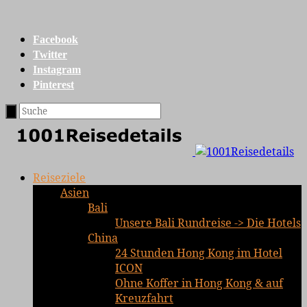
Facebook
Twitter
Instagram
Pinterest
Reiseziele
Asien
Bali
Unsere Bali Rundreise -> Die Hotels
China
24 Stunden Hong Kong im Hotel
ICON
Ohne Koffer in Hong Kong & auf
Kreuzfahrt