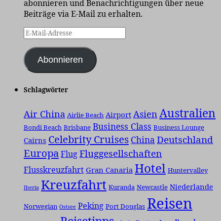
abonnieren und Benachrichtigungen über neue
Beiträge via E-Mail zu erhalten.
E-
Mail-
Adresse
Abonnieren
Schlagwörter
Australien
Air China
Asien
Airport
Airlie Beach
Business Class
Bondi Beach
Brisbane
Business Lounge
Celebrity Cruises
Deutschland
China
Cairns
Europa
Fluggesellschaften
Flug
Hotel
Flusskreuzfahrt
Gran Canaria
Huntervalley
Kreuzfahrt
Niederlande
Kuranda
Newcastle
Iberia
Reisen
Peking
Norwegian
Port Douglas
Ostsee
Reisetipps