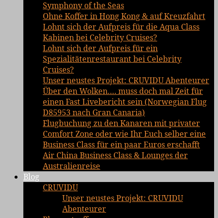
Symphony of the Seas
Ohne Koffer in Hong Kong & auf Kreuzfahrt
Lohnt sich der Aufpreis für die Aqua Class
Kabinen bei Celebrity Cruises?
Lohnt sich der Aufpreis für ein
Spezialitätenrestaurant bei Celebrity
Cruises?
Unser neustes Projekt: CRUVIDU Abenteurer
Über den Wolken…. muss doch mal Zeit für
einen Fast Livebericht sein (Norwegian Flug
D85953 nach Gran Canaria)
Flugbuchung zu den Kanaren mit privater
Comfort Zone oder wie Ihr Euch selber eine
Business Class für ein paar Euros erschafft
Air China Business Class & Lounges der
Australienreise
Blog
CRUVIDU
Unser neustes Projekt: CRUVIDU
Abenteurer