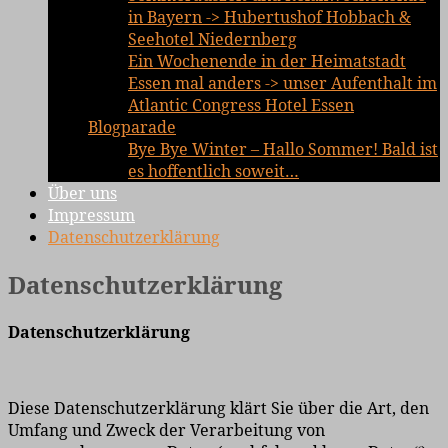
in Bayern -> Hubertushof Hobbach &
Seehotel Niedernberg
Ein Wochenende in der Heimatstadt
Essen mal anders -> unser Aufenthalt im
Atlantic Congress Hotel Essen
Blogparade
Bye Bye Winter – Hallo Sommer! Bald ist
es hoffentlich soweit…
Über uns
Impressum
Datenschutzerklärung
Datenschutzerklärung
Datenschutzerklärung
Diese Datenschutzerklärung klärt Sie über die Art, den
Umfang und Zweck der Verarbeitung von