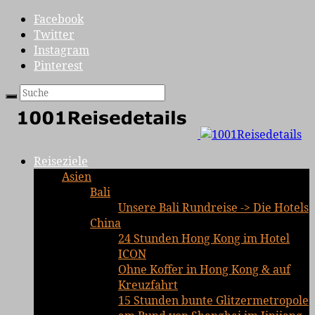
Facebook
Twitter
Instagram
Pinterest
Reiseziele
Asien
Bali
Unsere Bali Rundreise -> Die Hotels
China
24 Stunden Hong Kong im Hotel
ICON
Ohne Koffer in Hong Kong & auf
Kreuzfahrt
15 Stunden bunte Glitzermetropole