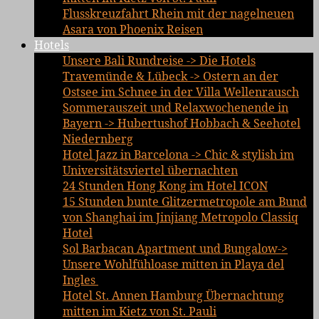
Flusskreuzfahrt Rhein mit der nagelneuen
Asara von Phoenix Reisen
Hotels
Unsere Bali Rundreise -> Die Hotels
Travemünde & Lübeck -> Ostern an der
Ostsee im Schnee in der Villa Wellenrausch
Sommerauszeit und Relaxwochenende in
Bayern -> Hubertushof Hobbach & Seehotel
Niedernberg
Hotel Jazz in Barcelona -> Chic & stylish im
Universitätsviertel übernachten
24 Stunden Hong Kong im Hotel ICON
15 Stunden bunte Glitzermetropole am Bund
von Shanghai im Jinjiang Metropolo Classiq
Hotel
Sol Barbacan Apartment und Bungalow->
Unsere Wohlfühloase mitten in Playa del
Ingles
Hotel St. Annen Hamburg Übernachtung
mitten im Kietz von St. Pauli