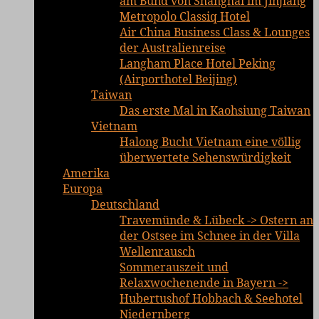
am Bund von Shanghai im Jinjiang
Metropolo Classiq Hotel
Air China Business Class & Lounges
der Australienreise
Langham Place Hotel Peking
(Airporthotel Beijing)
Taiwan
Das erste Mal in Kaohsiung Taiwan
Vietnam
Halong Bucht Vietnam eine völlig
überwertete Sehenswürdigkeit
Amerika
Europa
Deutschland
Travemünde & Lübeck -> Ostern an
der Ostsee im Schnee in der Villa
Wellenrausch
Sommerauszeit und
Relaxwochenende in Bayern ->
Hubertushof Hobbach & Seehotel
Niedernberg