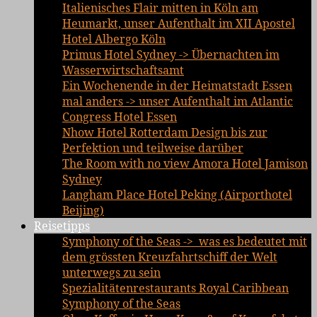
Italienisches Flair mitten in Köln am
Heumarkt, unser Aufenthalt im XII Apostel
Hotel Albergo Köln
Primus Hotel Sydney -> Übernachten im
Wasserwirtschaftsamt
Ein Wochenende in der Heimatstadt Essen
mal anders -> unser Aufenthalt im Atlantic
Congress Hotel Essen
Nhow Hotel Rotterdam Design bis zur
Perfektion und teilweise darüber
The Room with no view Amora Hotel Jamison
Sydney
Langham Place Hotel Peking (Airporthotel
Beijing)
Reisetipps
Symphony of the Seas -> was es bedeutet mit
dem grössten Kreuzfahrtschiff der Welt
unterwegs zu sein
Spezialitätenrestaurants Royal Caribbean
Symphony of the Seas