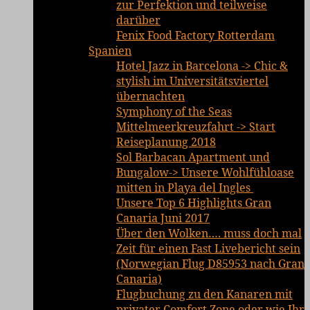
zur Perfektion und teilweise
darüber
Fenix Food Factory Rotterdam
Spanien
Hotel Jazz in Barcelona -> Chic &
stylish im Universitätsviertel
übernachten
Symphony of the Seas
Mittelmeerkreuzfahrt -> Start
Reiseplanung 2018
Sol Barbacan Apartment und
Bungalow-> Unsere Wohlfühloase
mitten in Playa del Ingles
Unsere Top 6 Highlights Gran
Canaria Juni 2017
Über den Wolken…. muss doch mal
Zeit für einen Fast Livebericht sein
(Norwegian Flug D85953 nach Gran
Canaria)
Flugbuchung zu den Kanaren mit
privater Comfort Zone oder wie Ihr