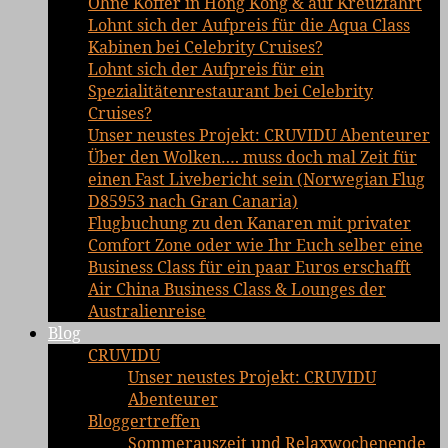
Ohne Koffer in Hong Kong & auf Kreuzfahrt
Lohnt sich der Aufpreis für die Aqua Class
Kabinen bei Celebrity Cruises?
Lohnt sich der Aufpreis für ein
Spezialitätenrestaurant bei Celebrity
Cruises?
Unser neustes Projekt: CRUVIDU Abenteurer
Über den Wolken…. muss doch mal Zeit für
einen Fast Livebericht sein (Norwegian Flug
D85953 nach Gran Canaria)
Flugbuchung zu den Kanaren mit privater
Comfort Zone oder wie Ihr Euch selber eine
Business Class für ein paar Euros erschafft
Air China Business Class & Lounges der
Australienreise
Blog
CRUVIDU
Unser neustes Projekt: CRUVIDU
Abenteurer
Bloggertreffen
Sommerauszeit und Relaxwochenende