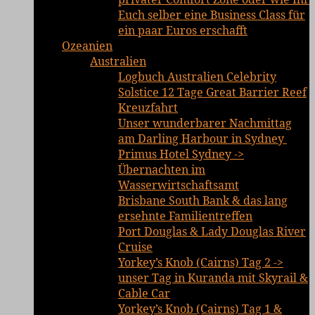
Euch selber eine Business Class für
ein paar Euros erschafft
Ozeanien
Australien
Logbuch Australien Celebrity
Solstice 12 Tage Great Barrier Reef
Kreuzfahrt
Unser wunderbarer Nachmittag
am Darling Harbour in Sydney
Primus Hotel Sydney ->
Übernachten im
Wasserwirtschaftsamt
Brisbane South Bank & das lang
ersehnte Familientreffen
Port Douglas & Lady Douglas River
Cruise
Yorkey’s Knob (Cairns) Tag 2 ->
unser Tag in Kuranda mit Skyrail &
Cable Car
Yorkey’s Knob (Cairns) Tag 1 &