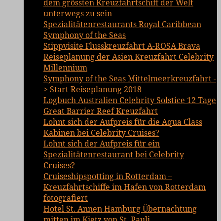
dem grössten Kreuzfahrtschiff der Welt
unterwegs zu sein
Spezialitätenrestaurants Royal Caribbean
Symphony of the Seas
Stippvisite Flusskreuzfahrt A-ROSA Brava
Reiseplanung der Asien Kreuzfahrt Celebrity
Millennium
Symphony of the Seas Mittelmeerkreuzfahrt -
> Start Reiseplanung 2018
Logbuch Australien Celebrity Solstice 12 Tage
Great Barrier Reef Kreuzfahrt
Lohnt sich der Aufpreis für die Aqua Class
Kabinen bei Celebrity Cruises?
Lohnt sich der Aufpreis für ein
Spezialitätenrestaurant bei Celebrity
Cruises?
Cruiseshipspotting in Rotterdam –
Kreuzfahrtschiffe im Hafen von Rotterdam
fotografiert
Hotel St. Annen Hamburg Übernachtung
mitten im Kietz von St. Pauli