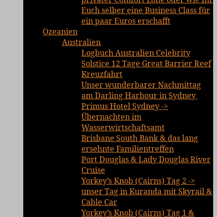
Euch selber eine Business Class für
ein paar Euros erschafft
Ozeanien
Australien
Logbuch Australien Celebrity
Solstice 12 Tage Great Barrier Reef
Kreuzfahrt
Unser wunderbarer Nachmittag
am Darling Harbour in Sydney
Primus Hotel Sydney ->
Übernachten im
Wasserwirtschaftsamt
Brisbane South Bank & das lang
ersehnte Familientreffen
Port Douglas & Lady Douglas River
Cruise
Yorkey’s Knob (Cairns) Tag 2 ->
unser Tag in Kuranda mit Skyrail &
Cable Car
Yorkey’s Knob (Cairns) Tag 1 &