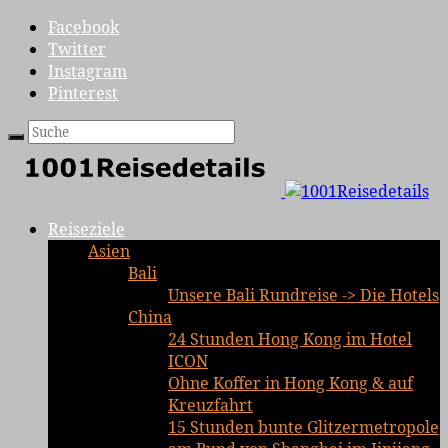
Facebook
Twitter
Instagram
Pinterest
Reiseziele
Asien
Bali
Unsere Bali Rundreise -> Die Hotels
China
24 Stunden Hong Kong im Hotel
ICON
Ohne Koffer in Hong Kong & auf
Kreuzfahrt
15 Stunden bunte Glitzermetropole