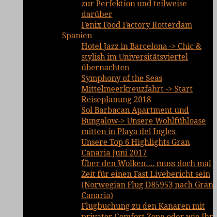
zur Perfektion und teilweise
darüber
Fenix Food Factory Rotterdam
Spanien
Hotel Jazz in Barcelona -> Chic &
stylish im Universitätsviertel
übernachten
Symphony of the Seas
Mittelmeerkreuzfahrt -> Start
Reiseplanung 2018
Sol Barbacan Apartment und
Bungalow-> Unsere Wohlfühloase
mitten in Playa del Ingles
Unsere Top 6 Highlights Gran
Canaria Juni 2017
Über den Wolken…. muss doch mal
Zeit für einen Fast Livebericht sein
(Norwegian Flug D85953 nach Gran
Canaria)
Flugbuchung zu den Kanaren mit
privater Comfort Zone oder wie Ihr