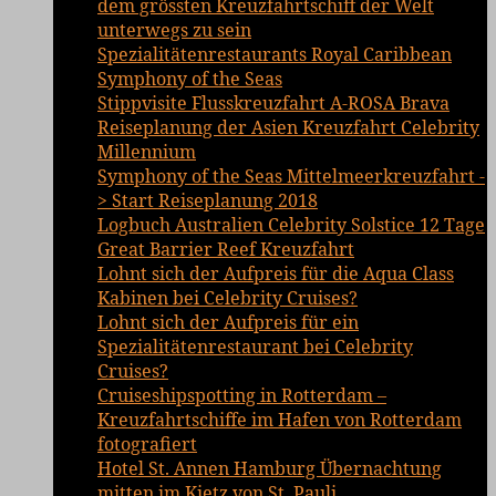
dem grössten Kreuzfahrtschiff der Welt
unterwegs zu sein
Spezialitätenrestaurants Royal Caribbean
Symphony of the Seas
Stippvisite Flusskreuzfahrt A-ROSA Brava
Reiseplanung der Asien Kreuzfahrt Celebrity
Millennium
Symphony of the Seas Mittelmeerkreuzfahrt -
> Start Reiseplanung 2018
Logbuch Australien Celebrity Solstice 12 Tage
Great Barrier Reef Kreuzfahrt
Lohnt sich der Aufpreis für die Aqua Class
Kabinen bei Celebrity Cruises?
Lohnt sich der Aufpreis für ein
Spezialitätenrestaurant bei Celebrity
Cruises?
Cruiseshipspotting in Rotterdam –
Kreuzfahrtschiffe im Hafen von Rotterdam
fotografiert
Hotel St. Annen Hamburg Übernachtung
mitten im Kietz von St. Pauli