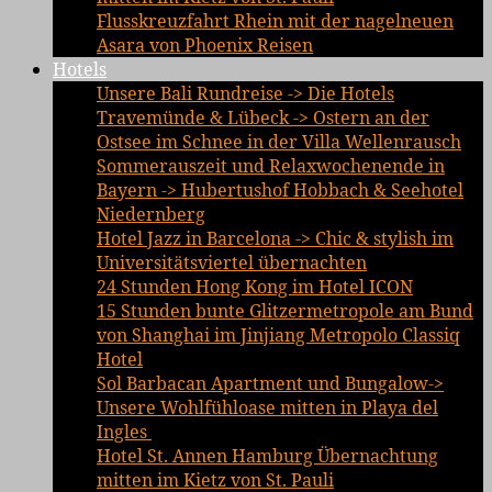
Flusskreuzfahrt Rhein mit der nagelneuen
Asara von Phoenix Reisen
Hotels
Unsere Bali Rundreise -> Die Hotels
Travemünde & Lübeck -> Ostern an der
Ostsee im Schnee in der Villa Wellenrausch
Sommerauszeit und Relaxwochenende in
Bayern -> Hubertushof Hobbach & Seehotel
Niedernberg
Hotel Jazz in Barcelona -> Chic & stylish im
Universitätsviertel übernachten
24 Stunden Hong Kong im Hotel ICON
15 Stunden bunte Glitzermetropole am Bund
von Shanghai im Jinjiang Metropolo Classiq
Hotel
Sol Barbacan Apartment und Bungalow->
Unsere Wohlfühloase mitten in Playa del
Ingles
Hotel St. Annen Hamburg Übernachtung
mitten im Kietz von St. Pauli