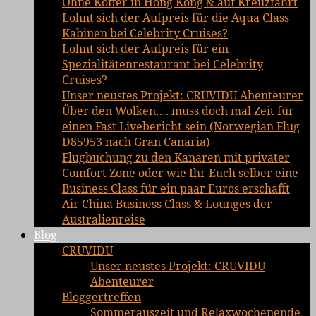
Ohne Koffer in Hong Kong & auf Kreuzfahrt
Lohnt sich der Aufpreis für die Aqua Class
Kabinen bei Celebrity Cruises?
Lohnt sich der Aufpreis für ein
Spezialitätenrestaurant bei Celebrity
Cruises?
Unser neustes Projekt: CRUVIDU Abenteurer
Über den Wolken…. muss doch mal Zeit für
einen Fast Livebericht sein (Norwegian Flug
D85953 nach Gran Canaria)
Flugbuchung zu den Kanaren mit privater
Comfort Zone oder wie Ihr Euch selber eine
Business Class für ein paar Euros erschafft
Air China Business Class & Lounges der
Australienreise
Blog
CRUVIDU
Unser neustes Projekt: CRUVIDU
Abenteurer
Bloggertreffen
Sommerauszeit und Relaxwochenende