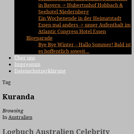
in Bayern -> Hubertushof Hobbach &
Seehotel Niedernberg
Ein Wochenende in der Heimatstadt
Essen mal anders -> unser Aufenthalt im
Atlantic Congress Hotel Essen
Blogparade
Bye Bye Winter – Hallo Sommer! Bald ist
es hoffentlich soweit…
Über uns
Impressum
Datenschutzerklärung
Tag
Kuranda
Browsing
In
Australien
Logbuch Australien Celebrity