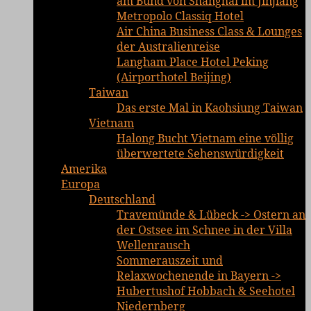
am Bund von Shanghai im Jinjiang
Metropolo Classiq Hotel
Air China Business Class & Lounges
der Australienreise
Langham Place Hotel Peking
(Airporthotel Beijing)
Taiwan
Das erste Mal in Kaohsiung Taiwan
Vietnam
Halong Bucht Vietnam eine völlig
überwertete Sehenswürdigkeit
Amerika
Europa
Deutschland
Travemünde & Lübeck -> Ostern an
der Ostsee im Schnee in der Villa
Wellenrausch
Sommerauszeit und
Relaxwochenende in Bayern ->
Hubertushof Hobbach & Seehotel
Niedernberg