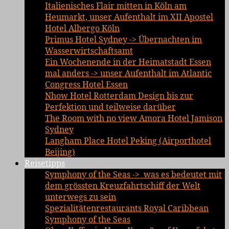
Italienisches Flair mitten in Köln am
Heumarkt, unser Aufenthalt im XII Apostel
Hotel Albergo Köln
Primus Hotel Sydney -> Übernachten im
Wasserwirtschaftsamt
Ein Wochenende in der Heimatstadt Essen
mal anders -> unser Aufenthalt im Atlantic
Congress Hotel Essen
Nhow Hotel Rotterdam Design bis zur
Perfektion und teilweise darüber
The Room with no view Amora Hotel Jamison
Sydney
Langham Place Hotel Peking (Airporthotel
Beijing)
Reisetipps
Symphony of the Seas -> was es bedeutet mit
dem grössten Kreuzfahrtschiff der Welt
unterwegs zu sein
Spezialitätenrestaurants Royal Caribbean
Symphony of the Seas