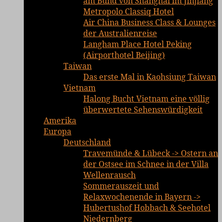
am Bund von Shanghai im Jinjiang
Metropolo Classiq Hotel
Air China Business Class & Lounges
der Australienreise
Langham Place Hotel Peking
(Airporthotel Beijing)
Taiwan
Das erste Mal in Kaohsiung Taiwan
Vietnam
Halong Bucht Vietnam eine völlig
überwertete Sehenswürdigkeit
Amerika
Europa
Deutschland
Travemünde & Lübeck -> Ostern an
der Ostsee im Schnee in der Villa
Wellenrausch
Sommerauszeit und
Relaxwochenende in Bayern ->
Hubertushof Hobbach & Seehotel
Niedernberg