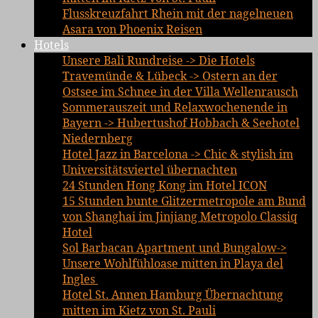
Flusskreuzfahrt Rhein mit der nagelneuen
Asara von Phoenix Reisen
Hotels
Unsere Bali Rundreise -> Die Hotels
Travemünde & Lübeck -> Ostern an der
Ostsee im Schnee in der Villa Wellenrausch
Sommerauszeit und Relaxwochenende in
Bayern -> Hubertushof Hobbach & Seehotel
Niedernberg
Hotel Jazz in Barcelona -> Chic & stylish im
Universitätsviertel übernachten
24 Stunden Hong Kong im Hotel ICON
15 Stunden bunte Glitzermetropole am Bund
von Shanghai im Jinjiang Metropolo Classiq
Hotel
Sol Barbacan Apartment und Bungalow->
Unsere Wohlfühloase mitten in Playa del
Ingles
Hotel St. Annen Hamburg Übernachtung
mitten im Kietz von St. Pauli