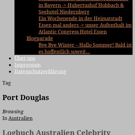
in Bayern -> Hubertushof Hobbach &
Seehotel Niedernberg
Ein Wochenende in der Heimatstadt
Essen mal anders -> unser Aufenthalt im
Atlantic Congress Hotel Essen
Blogparade
Bye Bye Winter – Hallo Sommer! Bald ist
es hoffentlich soweit…
Über uns
Impressum
Datenschutzerklärung
Tag
Port Douglas
Browsing
In
Australien
Logbuch Australien Celebrity