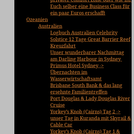
Euch selber eine Business Class für
ein paar Euros erschafft
Ozeanien
Australien
Logbuch Australien Celebrity
Solstice 12 Tage Great Barrier Reef
Kreuzfahrt
Unser wunderbarer Nachmittag
am Darling Harbour in Sydney
Primus Hotel Sydney ->
Übernachten im
Wasserwirtschaftsamt
Brisbane South Bank & das lang
ersehnte Familientreffen
Port Douglas & Lady Douglas River
Cruise
Yorkey’s Knob (Cairns) Tag 2 ->
unser Tag in Kuranda mit Skyrail &
Cable Car
Yorkey’s Knob (Cairns) Tag 1 &