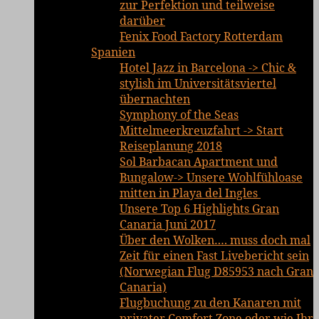
zur Perfektion und teilweise
darüber
Fenix Food Factory Rotterdam
Spanien
Hotel Jazz in Barcelona -> Chic &
stylish im Universitätsviertel
übernachten
Symphony of the Seas
Mittelmeerkreuzfahrt -> Start
Reiseplanung 2018
Sol Barbacan Apartment und
Bungalow-> Unsere Wohlfühloase
mitten in Playa del Ingles
Unsere Top 6 Highlights Gran
Canaria Juni 2017
Über den Wolken…. muss doch mal
Zeit für einen Fast Livebericht sein
(Norwegian Flug D85953 nach Gran
Canaria)
Flugbuchung zu den Kanaren mit
privater Comfort Zone oder wie Ihr