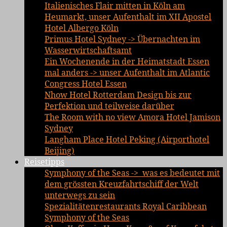
Italienisches Flair mitten in Köln am
Heumarkt, unser Aufenthalt im XII Apostel
Hotel Albergo Köln
Primus Hotel Sydney -> Übernachten im
Wasserwirtschaftsamt
Ein Wochenende in der Heimatstadt Essen
mal anders -> unser Aufenthalt im Atlantic
Congress Hotel Essen
Nhow Hotel Rotterdam Design bis zur
Perfektion und teilweise darüber
The Room with no view Amora Hotel Jamison
Sydney
Langham Place Hotel Peking (Airporthotel
Beijing)
Reisetipps
Symphony of the Seas -> was es bedeutet mit
dem grössten Kreuzfahrtschiff der Welt
unterwegs zu sein
Spezialitätenrestaurants Royal Caribbean
Symphony of the Seas