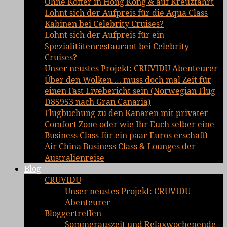
Ohne Koffer in Hong Kong & auf Kreuzfahrt
Lohnt sich der Aufpreis für die Aqua Class
Kabinen bei Celebrity Cruises?
Lohnt sich der Aufpreis für ein
Spezialitätenrestaurant bei Celebrity
Cruises?
Unser neustes Projekt: CRUVIDU Abenteurer
Über den Wolken…. muss doch mal Zeit für
einen Fast Livebericht sein (Norwegian Flug
D85953 nach Gran Canaria)
Flugbuchung zu den Kanaren mit privater
Comfort Zone oder wie Ihr Euch selber eine
Business Class für ein paar Euros erschafft
Air China Business Class & Lounges der
Australienreise
Blog
CRUVIDU
Unser neustes Projekt: CRUVIDU
Abenteurer
Bloggertreffen
Sommerauszeit und Relaxwochenende