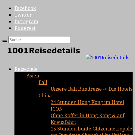
Facebook
Twitter
Instagram
Pinterest
Reiseziele
Asien
Bali
Unsere Bali Rundreise -> Die Hotels
China
24 Stunden Hong Kong im Hotel
ICON
Ohne Koffer in Hong Kong & auf
Kreuzfahrt
15 Stunden bunte Glitzermetropole