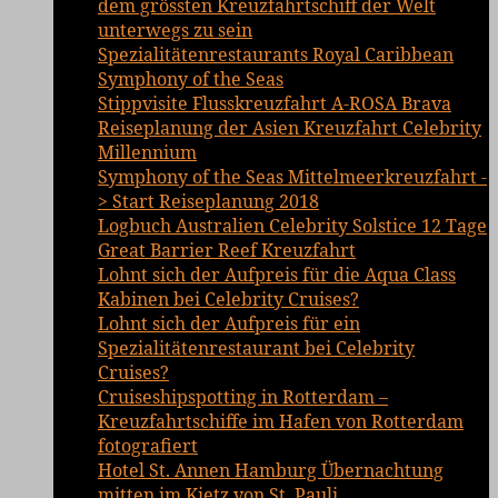
dem grössten Kreuzfahrtschiff der Welt
unterwegs zu sein
Spezialitätenrestaurants Royal Caribbean
Symphony of the Seas
Stippvisite Flusskreuzfahrt A-ROSA Brava
Reiseplanung der Asien Kreuzfahrt Celebrity
Millennium
Symphony of the Seas Mittelmeerkreuzfahrt -
> Start Reiseplanung 2018
Logbuch Australien Celebrity Solstice 12 Tage
Great Barrier Reef Kreuzfahrt
Lohnt sich der Aufpreis für die Aqua Class
Kabinen bei Celebrity Cruises?
Lohnt sich der Aufpreis für ein
Spezialitätenrestaurant bei Celebrity
Cruises?
Cruiseshipspotting in Rotterdam –
Kreuzfahrtschiffe im Hafen von Rotterdam
fotografiert
Hotel St. Annen Hamburg Übernachtung
mitten im Kietz von St. Pauli