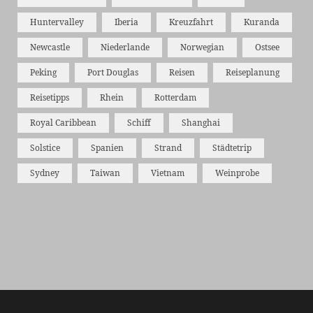
Huntervalley
Iberia
Kreuzfahrt
Kuranda
Newcastle
Niederlande
Norwegian
Ostsee
Peking
Port Douglas
Reisen
Reiseplanung
Reisetipps
Rhein
Rotterdam
Royal Caribbean
Schiff
Shanghai
Solstice
Spanien
Strand
Städtetrip
Sydney
Taiwan
Vietnam
Weinprobe