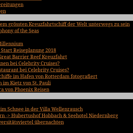
bereitungen
gen
em grössten Kreuzfahrtschiff der Welt unterwegs zu sein
phony of the Seas
Millennium
 Start Reiseplanung 2018
Great Barrier Reef Kreuzfahrt
inen bei Celebrity Cruises?
staurant bei Celebrity Cruises?
chiffe im Hafen von Rotterdam fotografiert
im Kietz von St. Pauli
ra von Phoenix Reisen
im Schnee in der Villa Wellenrausch
n -> Hubertushof Hobbach & Seehotel Niedernberg
iversitätsviertel übernachten