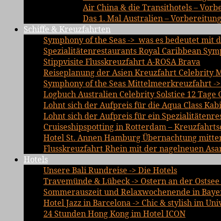
Air China & die Transithotels – Vor
Das 1. Mal Australien – Vorbereitun
Schiffe & Kreuzfahrten
Symphony of the Seas -> was es bedeutet mit d
Spezialitätenrestaurants Royal Caribbean Sym
Stippvisite Flusskreuzfahrt A-ROSA Brava
Reiseplanung der Asien Kreuzfahrt Celebrity 
Symphony of the Seas Mittelmeerkreuzfahrt ->
Logbuch Australien Celebrity Solstice 12 Tage 
Lohnt sich der Aufpreis für die Aqua Class Kab
Lohnt sich der Aufpreis für ein Spezialitätenre
Cruiseshipspotting in Rotterdam – Kreuzfahrts
Hotel St. Annen Hamburg Übernachtung mitten 
Flusskreuzfahrt Rhein mit der nagelneuen Asa
Hotels
Unsere Bali Rundreise -> Die Hotels
Travemünde & Lübeck -> Ostern an der Ostsee 
Sommerauszeit und Relaxwochenende in Bayer
Hotel Jazz in Barcelona -> Chic & stylish im Un
24 Stunden Hong Kong im Hotel ICON