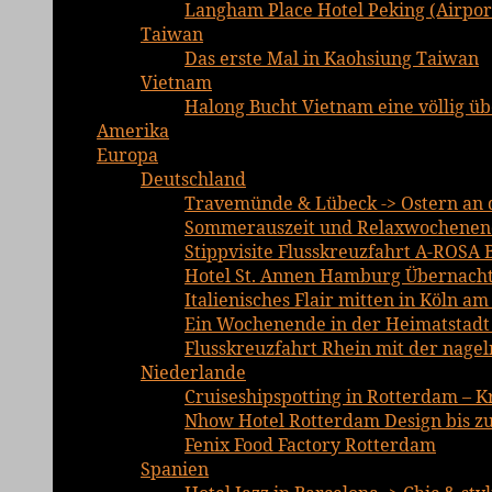
Langham Place Hotel Peking (Airport
Taiwan
Das erste Mal in Kaohsiung Taiwan
Vietnam
Halong Bucht Vietnam eine völlig ü
Amerika
Europa
Deutschland
Travemünde & Lübeck -> Ostern an d
Sommerauszeit und Relaxwochenend
Stippvisite Flusskreuzfahrt A-ROSA 
Hotel St. Annen Hamburg Übernachtu
Italienisches Flair mitten in Köln a
Ein Wochenende in der Heimatstadt E
Flusskreuzfahrt Rhein mit der nage
Niederlande
Cruiseshipspotting in Rotterdam – K
Nhow Hotel Rotterdam Design bis zu
Fenix Food Factory Rotterdam
Spanien