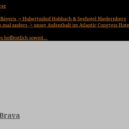
rer
Bayern -> Hubertushof Hobbach & Seehotel Niedernberg
mal anders -> unser Aufenthalt im Atlantic Congress Hote
es hoffentlich soweit…
 Brava