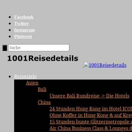
Facebook
Twitter
Instagram
Pinterest
Reiseziele
Asien
Bali
Unsere Bali Rundreise -> Die Hotels
China
24 Stunden Hong Kong im Hotel ICO
Ohne Koffer in Hong Kong & auf Kre
15 Stunden bunte Glitzermetropole 
Air China Business Class & Lounges d