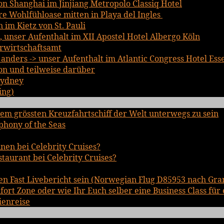
n Shanghai im Jinjiang Metropolo Classiq Hotel
 Wohlfühloase mitten in Playa del Ingles
im Kietz von St. Pauli
, unser Aufenthalt im XII Apostel Hotel Albergo Köln
rwirtschaftsamt
nders -> unser Aufenthalt im Atlantic Congress Hotel Ess
on und teilweise darüber
Sydney
ing)
em grössten Kreuzfahrtschiff der Welt unterwegs zu sein
phony of the Seas
inen bei Celebrity Cruises?
staurant bei Celebrity Cruises?
en Fast Livebericht sein (Norwegian Flug D85953 nach Gra
rt Zone oder wie Ihr Euch selber eine Business Class für 
ienreise