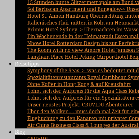
15 Stunden bunte Glitzermetropole am Bund vo
Sol Barbacan Apartment und Bungalow-> Unsere
Hotel St. Annen Hamburg Übernachtung mitten 
Italienisches Flair mitten in Köln am Heumarkt
Primus Hotel Sydney -> Übernachten im Wasse
Ein Wochenende in der Heimatstadt Essen mal a
Nhow Hotel Rotterdam Design bis zur Perfekti
The Room with no view Amora Hotel Jamison 
Langham Place Hotel Peking (Airporthotel Beij
Reisetipps
Symphony of the Seas -> was es bedeutet mit d
Spezialitätenrestaurants Royal Caribbean Sym
Ohne Koffer in Hong Kong & auf Kreuzfahrt
Lohnt sich der Aufpreis für die Aqua Class Kab
Lohnt sich der Aufpreis für ein Spezialitätenre
Unser neustes Projekt: CRUVIDU Abenteurer
Über den Wolken…. muss doch mal Zeit für ein
Flugbuchung zu den Kanaren mit privater Comfo
Air China Business Class & Lounges der Austral
Blog
CRUVIDU