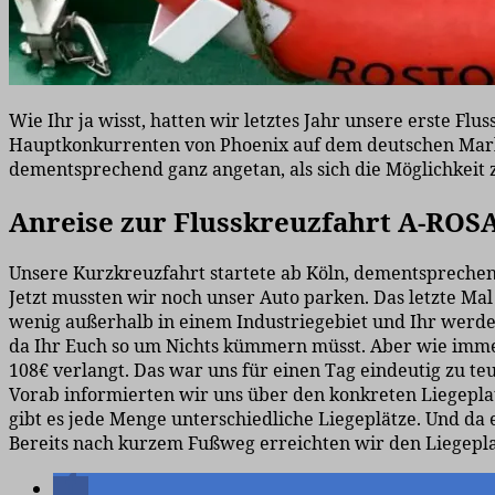
Wie Ihr ja wisst, hatten wir letztes Jahr unsere erste Flu
Hauptkonkurrenten von Phoenix auf dem deutschen Markt
dementsprechend ganz angetan, als sich die Möglichkeit 
Anreise zur Flusskreuzfahrt A-ROS
Unsere Kurzkreuzfahrt startete ab Köln, dementsprechend
Jetzt mussten wir noch unser Auto parken. Das letzte Mal
wenig außerhalb in einem Industriegebiet und Ihr werdet 
da Ihr Euch so um Nichts kümmern müsst. Aber wie immer
108€ verlangt. Das war uns für einen Tag eindeutig zu te
Vorab informierten wir uns über den konkreten Liegeplatz
gibt es jede Menge unterschiedliche Liegeplätze. Und da
Bereits nach kurzem Fußweg erreichten wir den Liegepl