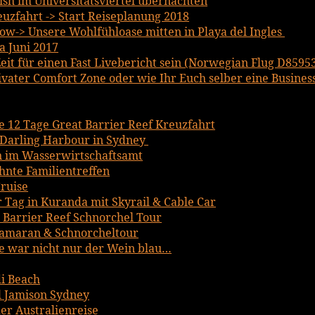
lish im Universitätsviertel übernachten
uzfahrt -> Start Reiseplanung 2018
w-> Unsere Wohlfühloase mitten in Playa del Ingles
a Juni 2017
it für einen Fast Livebericht sein (Norwegian Flug D8595
ater Comfort Zone oder wie Ihr Euch selber eine Business 
ce 12 Tage Great Barrier Reef Kreuzfahrt
Darling Harbour in Sydney
n im Wasserwirtschaftsamt
hnte Familientreffen
ruise
r Tag in Kuranda mit Skyrail & Cable Car
t Barrier Reef Schnorchel Tour
tamaran & Schnorcheltour
 war nicht nur der Wein blau…
i Beach
 Jamison Sydney
er Australienreise