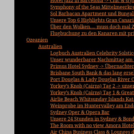
Hotel Jazz in Barcelona -> Chic & sty
Symphony of the Seas Mittelmeerkre
Sol Barbacan Apartment und Bungalo
Unsere Top 6 Highlights Gran Canari
Über den Wolken…. muss doch mal Ze
Flugbuchung zu den Kanaren mit priv
Ozeanien
Australien
Logbuch Australien Celebrity Solsti
Unser wunderbarer Nachmittag am 
Primus Hotel Sydney -> Übernachte
Brisbane South Bank & das lang erse
Port Douglas & Lady Douglas River C
Yorkey’s Knob (Cairns) Tag 2 -> unse
Yorkey’s Knob (Cairns) Tag 1 & Grea
Airlie Beach Whitsunday Islands Ka
Weinprobe im Huntervalley am Ende
Sydney Oper & Opera Bar
Unsere 24 Stunden in Sydney & Bond
The Room with no view Amora Hotel
Air China Business Class & Lounges d