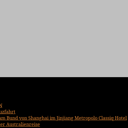
N
uzfahrt
am Bund von Shanghai im Jinjiang Metropolo Classiq Hotel
er Australienreise