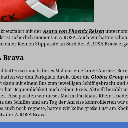
sskreuzfahrt mit der
Asara von Phoenix Reisen
unternomm
 ist sicherlich momentan A-ROSA. Auch wir hatten schon 
zu einer kleinen Stippvisite an Bord der A-ROSA Brava erg
A Brava
 hatten wir auch dieses Mal nur eine kurze Anreise. Berei
 hatten wir den Parkplatz direkt über die
Globus Group
r
dann mit einem Bus zum jeweiligen Schiff gebracht und auc
 hat Bequemlichkeit auch seinen Preis. Aktuell bezahlt m
uer. Also parkten wir dieses Mal im Parkhaus Rhein Triadem
 des Schiffes und am Tag der Anreise kontrollierten wir d
 es auch noch regnete, hatten wir keine große Lust am Rh
atz der A-ROSA Brava.