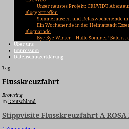
Unser neustes Projekt: CRUVIDU Abenteu
Bloggertreffen
Sommerauszeit und Relaxwochenende in 
Ein Wochenende in der Heimatstadt Essen 
Blogparade
Bye Bye Winter – Hallo Sommer! Bald ist 
Über uns
Impressum
Datenschutzerklärung
Tag
Flusskreuzfahrt
Browsing
In
Deutschland
Stippvisite Flusskreuzfahrt A-ROSA
4 Kommentare