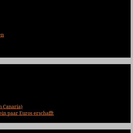
en
n Canaria)
ein paar Euros erschafft