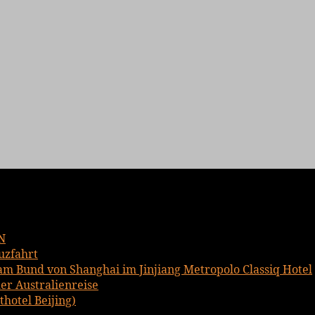
N
uzfahrt
am Bund von Shanghai im Jinjiang Metropolo Classiq Hotel
er Australienreise
hotel Beijing)