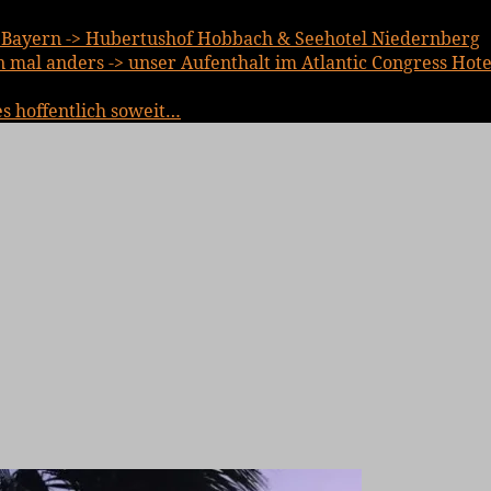
Bayern -> Hubertushof Hobbach & Seehotel Niedernberg
mal anders -> unser Aufenthalt im Atlantic Congress Hote
es hoffentlich soweit…