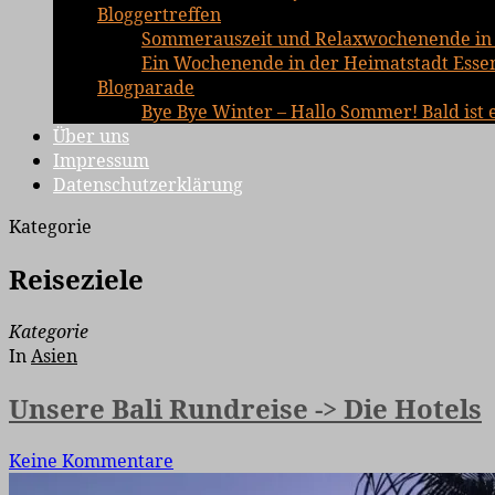
Bloggertreffen
Sommerauszeit und Relaxwochenende in 
Ein Wochenende in der Heimatstadt Essen 
Blogparade
Bye Bye Winter – Hallo Sommer! Bald ist 
Über uns
Impressum
Datenschutzerklärung
Kategorie
Reiseziele
Kategorie
In
Asien
Unsere Bali Rundreise -> Die Hotels
Keine Kommentare