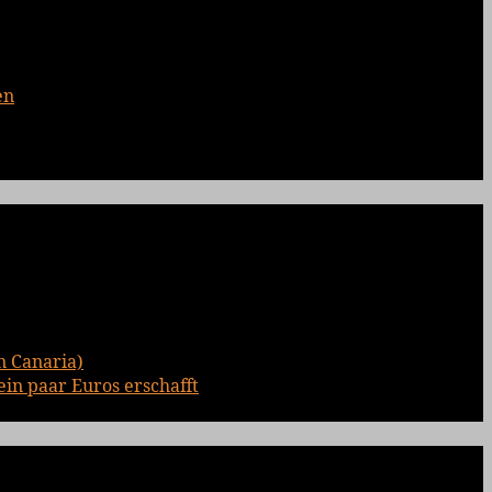
en
n Canaria)
ein paar Euros erschafft