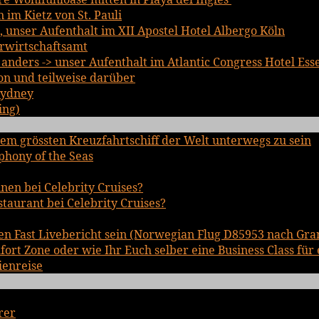
im Kietz von St. Pauli
, unser Aufenthalt im XII Apostel Hotel Albergo Köln
rwirtschaftsamt
nders -> unser Aufenthalt im Atlantic Congress Hotel Ess
on und teilweise darüber
Sydney
ing)
em grössten Kreuzfahrtschiff der Welt unterwegs zu sein
phony of the Seas
inen bei Celebrity Cruises?
staurant bei Celebrity Cruises?
en Fast Livebericht sein (Norwegian Flug D85953 nach Gra
rt Zone oder wie Ihr Euch selber eine Business Class für 
ienreise
rer