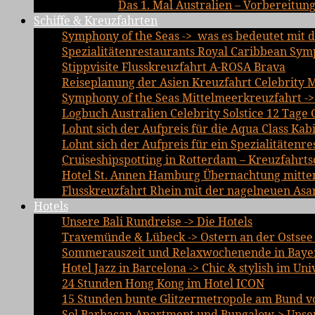
Das 1. Mal Australien – Vorbereitun
Schiffe & Kreuzfahrten
Symphony of the Seas -> was es bedeutet mit d
Spezialitätenrestaurants Royal Caribbean Sym
Stippvisite Flusskreuzfahrt A-ROSA Brava
Reiseplanung der Asien Kreuzfahrt Celebrity 
Symphony of the Seas Mittelmeerkreuzfahrt ->
Logbuch Australien Celebrity Solstice 12 Tage 
Lohnt sich der Aufpreis für die Aqua Class Kab
Lohnt sich der Aufpreis für ein Spezialitätenre
Cruiseshipspotting in Rotterdam – Kreuzfahrts
Hotel St. Annen Hamburg Übernachtung mitten 
Flusskreuzfahrt Rhein mit der nagelneuen Asa
Hotels
Unsere Bali Rundreise -> Die Hotels
Travemünde & Lübeck -> Ostern an der Ostsee 
Sommerauszeit und Relaxwochenende in Bayer
Hotel Jazz in Barcelona -> Chic & stylish im Un
24 Stunden Hong Kong im Hotel ICON
15 Stunden bunte Glitzermetropole am Bund vo
Sol Barbacan Apartment und Bungalow-> Unsere