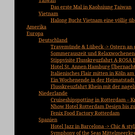
Taiwan
Das erste Mal in Kaohsiung Taiwan
Vietnam
Halong Bucht Vietnam eine völlig ü
Amerika
Europa
Deutschland
Travemünde & Lübeck -> Ostern an d
Sommerauszeit und Relaxwochenend
Stippvisite Flusskreuzfahrt A-ROSA 
Hotel St. Annen Hamburg Übernachtu
Italienisches Flair mitten in Köln a
Ein Wochenende in der Heimatstadt E
Flusskreuzfahrt Rhein mit der nage
Niederlande
Cruiseshipspotting in Rotterdam – K
Nhow Hotel Rotterdam Design bis zu
Fenix Food Factory Rotterdam
Spanien
Hotel Jazz in Barcelona -> Chic & sty
Symphony of the Seas Mittelmeerkre