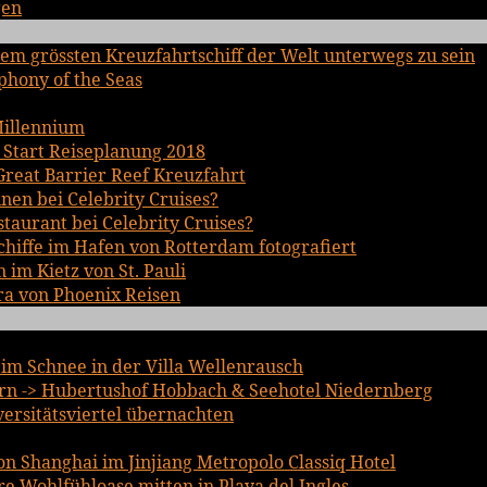
gen
em grössten Kreuzfahrtschiff der Welt unterwegs zu sein
phony of the Seas
Millennium
 Start Reiseplanung 2018
Great Barrier Reef Kreuzfahrt
inen bei Celebrity Cruises?
staurant bei Celebrity Cruises?
chiffe im Hafen von Rotterdam fotografiert
im Kietz von St. Pauli
ra von Phoenix Reisen
im Schnee in der Villa Wellenrausch
n -> Hubertushof Hobbach & Seehotel Niedernberg
iversitätsviertel übernachten
n Shanghai im Jinjiang Metropolo Classiq Hotel
 Wohlfühloase mitten in Playa del Ingles