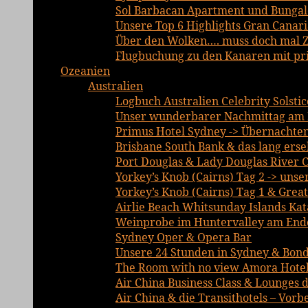
Sol Barbacan Apartment und Bungalo
Unsere Top 6 Highlights Gran Canari
Über den Wolken…. muss doch mal Ze
Flugbuchung zu den Kanaren mit priv
Ozeanien
Australien
Logbuch Australien Celebrity Solsti
Unser wunderbarer Nachmittag am 
Primus Hotel Sydney -> Übernachte
Brisbane South Bank & das lang erse
Port Douglas & Lady Douglas River C
Yorkey’s Knob (Cairns) Tag 2 -> unse
Yorkey’s Knob (Cairns) Tag 1 & Grea
Airlie Beach Whitsunday Islands Ka
Weinprobe im Huntervalley am Ende
Sydney Oper & Opera Bar
Unsere 24 Stunden in Sydney & Bond
The Room with no view Amora Hotel
Air China Business Class & Lounges d
Air China & die Transithotels – Vor