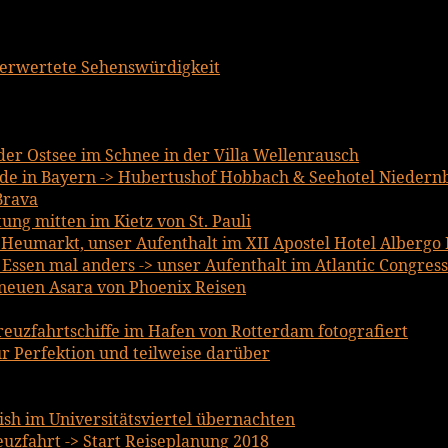
berwertete Sehenswürdigkeit
er Ostsee im Schnee in der Villa Wellenrausch
e in Bayern -> Hubertushof Hobbach & Seehotel Niedern
Brava
ng mitten im Kietz von St. Pauli
m Heumarkt, unser Aufenthalt im XII Apostel Hotel Albergo
ssen mal anders -> unser Aufenthalt im Atlantic Congress
lneuen Asara von Phoenix Reisen
reuzfahrtschiffe im Hafen von Rotterdam fotografiert
r Perfektion und teilweise darüber
lish im Universitätsviertel übernachten
uzfahrt -> Start Reiseplanung 2018