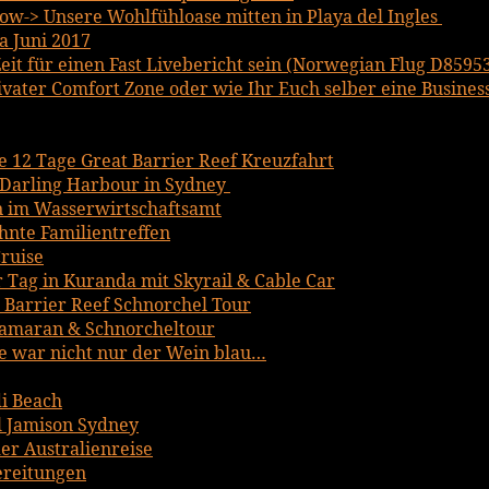
w-> Unsere Wohlfühloase mitten in Playa del Ingles
a Juni 2017
it für einen Fast Livebericht sein (Norwegian Flug D8595
ater Comfort Zone oder wie Ihr Euch selber eine Business 
ce 12 Tage Great Barrier Reef Kreuzfahrt
Darling Harbour in Sydney
n im Wasserwirtschaftsamt
hnte Familientreffen
ruise
r Tag in Kuranda mit Skyrail & Cable Car
t Barrier Reef Schnorchel Tour
tamaran & Schnorcheltour
 war nicht nur der Wein blau…
i Beach
 Jamison Sydney
er Australienreise
bereitungen