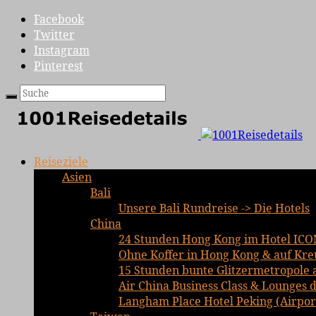
Facebook
Twitter
Instagram
Pinterest
Reiseziele
Asien
Bali
Unsere Bali Rundreise -> Die Hotels
China
24 Stunden Hong Kong im Hotel ICO
Ohne Koffer in Hong Kong & auf Kre
15 Stunden bunte Glitzermetropole 
Air China Business Class & Lounges d
Langham Place Hotel Peking (Airport