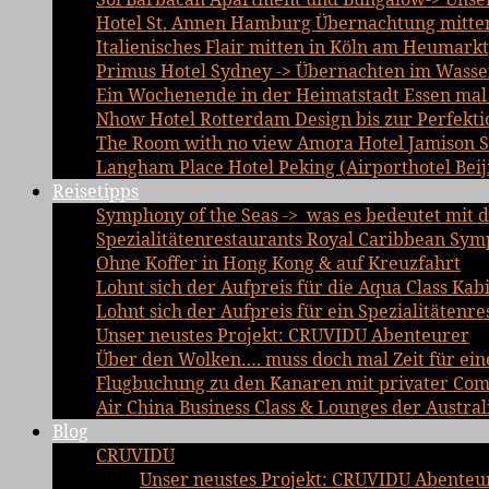
Hotel St. Annen Hamburg Übernachtung mitten 
Italienisches Flair mitten in Köln am Heumarkt
Primus Hotel Sydney -> Übernachten im Wasse
Ein Wochenende in der Heimatstadt Essen mal a
Nhow Hotel Rotterdam Design bis zur Perfekti
The Room with no view Amora Hotel Jamison 
Langham Place Hotel Peking (Airporthotel Beij
Reisetipps
Symphony of the Seas -> was es bedeutet mit d
Spezialitätenrestaurants Royal Caribbean Sym
Ohne Koffer in Hong Kong & auf Kreuzfahrt
Lohnt sich der Aufpreis für die Aqua Class Kab
Lohnt sich der Aufpreis für ein Spezialitätenre
Unser neustes Projekt: CRUVIDU Abenteurer
Über den Wolken…. muss doch mal Zeit für ein
Flugbuchung zu den Kanaren mit privater Comfo
Air China Business Class & Lounges der Austral
Blog
CRUVIDU
Unser neustes Projekt: CRUVIDU Abenteu