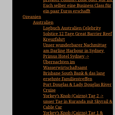
Euch selber eine Business Class für
ein paar Euros erschafft
Ozeanien
Australien
Logbuch Australien Celebrity
Solstice 12 Tage Great Barrier Reef
Kreuzfahrt
Unser wunderbarer Nachmittag
am Darling Harbour in Sydney
Primus Hotel Sydney ->
Übernachten im
Wasserwirtschaftsamt
Brisbane South Bank & das lang
ersehnte Familientreffen
Port Douglas & Lady Douglas River
Cruise
Yorkey’s Knob (Cairns) Tag 2 ->
unser Tag in Kuranda mit Skyrail &
Cable Car
Yorkey’s Knob (Cairns) Tag 1 &