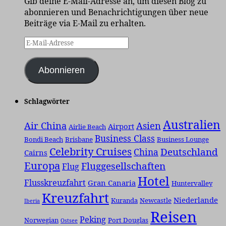
Gib deine E-Mail-Adresse an, um diesen Blog zu
abonnieren und Benachrichtigungen über neue
Beiträge via E-Mail zu erhalten.
E-
Mail-
Adresse
Abonnieren
Schlagwörter
Australien
Air China
Asien
Airport
Airlie Beach
Business Class
Bondi Beach
Brisbane
Business Lounge
Celebrity Cruises
Deutschland
China
Cairns
Europa
Fluggesellschaften
Flug
Hotel
Flusskreuzfahrt
Gran Canaria
Huntervalley
Kreuzfahrt
Niederlande
Kuranda
Newcastle
Iberia
Reisen
Peking
Norwegian
Port Douglas
Ostsee