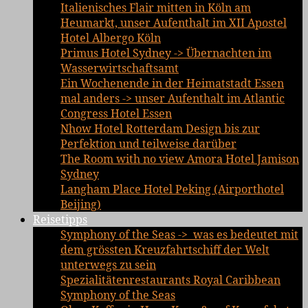
Italienisches Flair mitten in Köln am
Heumarkt, unser Aufenthalt im XII Apostel
Hotel Albergo Köln
Primus Hotel Sydney -> Übernachten im
Wasserwirtschaftsamt
Ein Wochenende in der Heimatstadt Essen
mal anders -> unser Aufenthalt im Atlantic
Congress Hotel Essen
Nhow Hotel Rotterdam Design bis zur
Perfektion und teilweise darüber
The Room with no view Amora Hotel Jamison
Sydney
Langham Place Hotel Peking (Airporthotel
Beijing)
Reisetipps
Symphony of the Seas -> was es bedeutet mit
dem grössten Kreuzfahrtschiff der Welt
unterwegs zu sein
Spezialitätenrestaurants Royal Caribbean
Symphony of the Seas