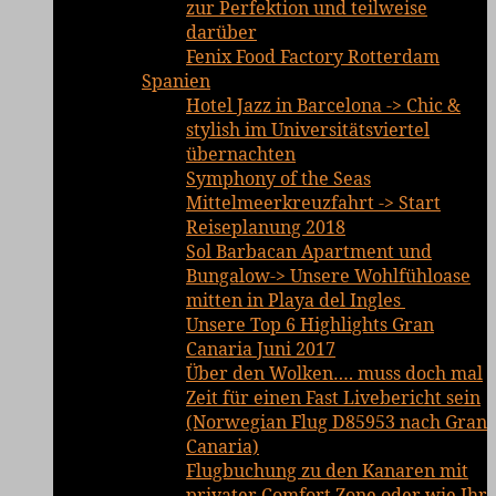
zur Perfektion und teilweise
darüber
Fenix Food Factory Rotterdam
Spanien
Hotel Jazz in Barcelona -> Chic &
stylish im Universitätsviertel
übernachten
Symphony of the Seas
Mittelmeerkreuzfahrt -> Start
Reiseplanung 2018
Sol Barbacan Apartment und
Bungalow-> Unsere Wohlfühloase
mitten in Playa del Ingles
Unsere Top 6 Highlights Gran
Canaria Juni 2017
Über den Wolken…. muss doch mal
Zeit für einen Fast Livebericht sein
(Norwegian Flug D85953 nach Gran
Canaria)
Flugbuchung zu den Kanaren mit
privater Comfort Zone oder wie Ihr