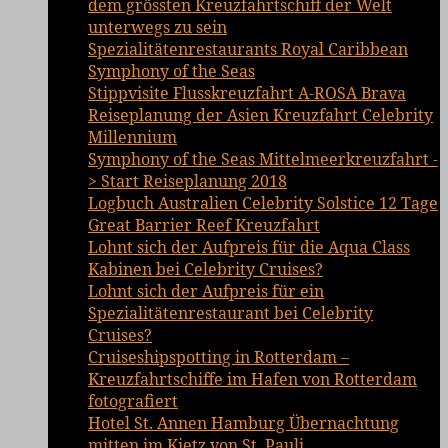
dem grössten Kreuzfahrtschiff der Welt
unterwegs zu sein
Spezialitätenrestaurants Royal Caribbean
Symphony of the Seas
Stippvisite Flusskreuzfahrt A-ROSA Brava
Reiseplanung der Asien Kreuzfahrt Celebrity
Millennium
Symphony of the Seas Mittelmeerkreuzfahrt -
> Start Reiseplanung 2018
Logbuch Australien Celebrity Solstice 12 Tage
Great Barrier Reef Kreuzfahrt
Lohnt sich der Aufpreis für die Aqua Class
Kabinen bei Celebrity Cruises?
Lohnt sich der Aufpreis für ein
Spezialitätenrestaurant bei Celebrity
Cruises?
Cruiseshipspotting in Rotterdam –
Kreuzfahrtschiffe im Hafen von Rotterdam
fotografiert
Hotel St. Annen Hamburg Übernachtung
mitten im Kietz von St. Pauli