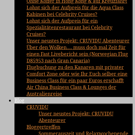
Ohne Koffer in Hong Kong & auf Kreuzfahrt
Lohnt sich der Aufpreis für die Aqua Class
Kabinen bei Celebrity Cruises?
Lohnt sich der Aufpreis für ein
Spezialitätenrestaurant bei Celebrity
Cruises?
Unser neustes Projekt: CRUVIDU Abenteurer
Über den Wolken…. muss doch mal Zeit für
einen Fast Livebericht sein (Norwegian Flug
D85953 nach Gran Canaria)
Flugbuchung zu den Kanaren mit privater
Comfort Zone oder wie Ihr Euch selber eine
Business Class für ein paar Euros erschafft
Air China Business Class & Lounges der
Australienreise
Blog
CRUVIDU
Unser neustes Projekt: CRUVIDU
Abenteurer
Bloggertreffen
Sommerauszeit und Relaxwochenende