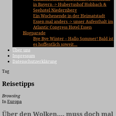
in Bayern -> Hubertushof Hobbach &
Seehotel Niedernberg
Ein Wochenende in der Heimatstadt
Essen mal anders -> unser Aufenthalt im
Atlantic Congress Hotel Essen
Blogparade
Bye Bye Winter – Hallo Sommer! Bald ist
es hoffentlich soweit…
Über uns
Impressum
Datenschutzerklärung
Tag
Reisetipps
Browsing
In
Europa
Über den Wolken…. muss doch mal