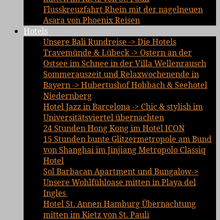
Flusskreuzfahrt Rhein mit der nagelneuen
Asara von Phoenix Reisen
Hotels
Unsere Bali Rundreise -> Die Hotels
Travemünde & Lübeck -> Ostern an der
Ostsee im Schnee in der Villa Wellenrausch
Sommerauszeit und Relaxwochenende in
Bayern -> Hubertushof Hobbach & Seehotel
Niedernberg
Hotel Jazz in Barcelona -> Chic & stylish im
Universitätsviertel übernachten
24 Stunden Hong Kong im Hotel ICON
15 Stunden bunte Glitzermetropole am Bund
von Shanghai im Jinjiang Metropolo Classiq
Hotel
Sol Barbacan Apartment und Bungalow->
Unsere Wohlfühloase mitten in Playa del
Ingles
Hotel St. Annen Hamburg Übernachtung
mitten im Kietz von St. Pauli