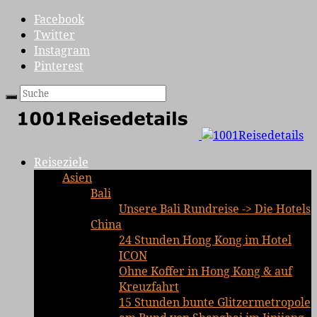
Facebook
Twitter
Instagram
Pinterest
Reiseziele
Asien
Bali
Unsere Bali Rundreise -> Die Hotels
China
24 Stunden Hong Kong im Hotel
ICON
Ohne Koffer in Hong Kong & auf
Kreuzfahrt
15 Stunden bunte Glitzermetropole