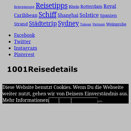
Reisetipps
Royal
Rotterdam
Rhein
Reiseplanung
Schiff
Solstice
Caribbean
Shanghai
Spanien
Städtetrip
Sydney
Strand
Weinprobe
Taiwan
Vietnam
Facebook
Twitter
Instagram
Pinterest
Diese Website benutzt Cookies. Wenn Du die Webseite
weiter nutzt, gehen wir von Deinem Einverständnis aus.
Mehr Informationen
OK
Nein
Erfahre mehr