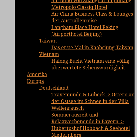
am Bund von Shanghai im Jinjiang
Metropolo Classiq Hotel
Air China Business Class & Lounges
der Australienreise
Langham Place Hotel Peking
(Airporthotel Beijing)
Taiwan
Das erste Mal in Kaohsiung Taiwan
Vietnam
Halong Bucht Vietnam eine völlig
überwertete Sehenswürdigkeit
Amerika
Europa
Deutschland
Travemünde & Lübeck -> Ostern an
der Ostsee im Schnee in der Villa
Wellenrausch
Sommerauszeit und
Relaxwochenende in Bayern ->
Hubertushof Hobbach & Seehotel
Niedernberg