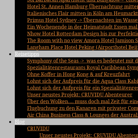
Hotel St. Annen Hamburg Übernachtung mitten 
Italienisches Flair mitten in Köln am Heumarkt
Primus Hotel Sydney -> Übernachten im Wasse
Ein Wochenende in der Heimatstadt Essen mal a
Nhow Hotel Rotterdam Design bis zur Perfekti
The Room with no view Amora Hotel Jamison 
Langham Place Hotel Peking (Airporthotel Beij
Reisetipps
Symphony of the Seas -> was es bedeutet mit d
Spezialitätenrestaurants Royal Caribbean Sym
Ohne Koffer in Hong Kong & auf Kreuzfahrt
Lohnt sich der Aufpreis für die Aqua Class Kab
Lohnt sich der Aufpreis für ein Spezialitätenre
Unser neustes Projekt: CRUVIDU Abenteurer
Über den Wolken…. muss doch mal Zeit für ein
Flugbuchung zu den Kanaren mit privater Comfo
Air China Business Class & Lounges der Austral
Blog
CRUVIDU
Unser neustes Projekt: CRUVIDU Abenteu