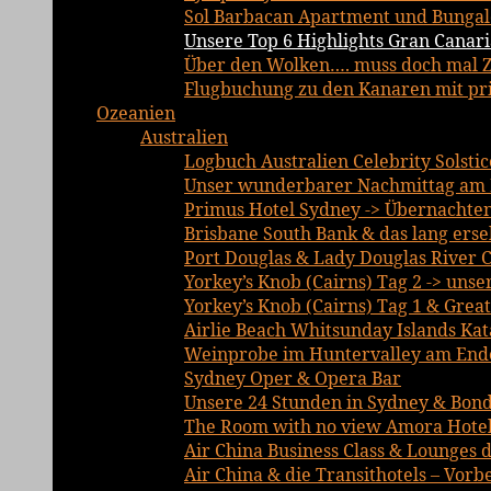
Sol Barbacan Apartment und Bungalo
Unsere Top 6 Highlights Gran Canari
Über den Wolken…. muss doch mal Ze
Flugbuchung zu den Kanaren mit priv
Ozeanien
Australien
Logbuch Australien Celebrity Solsti
Unser wunderbarer Nachmittag am 
Primus Hotel Sydney -> Übernachte
Brisbane South Bank & das lang erse
Port Douglas & Lady Douglas River C
Yorkey’s Knob (Cairns) Tag 2 -> unse
Yorkey’s Knob (Cairns) Tag 1 & Grea
Airlie Beach Whitsunday Islands Ka
Weinprobe im Huntervalley am Ende
Sydney Oper & Opera Bar
Unsere 24 Stunden in Sydney & Bond
The Room with no view Amora Hotel
Air China Business Class & Lounges d
Air China & die Transithotels – Vor