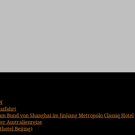
N
uzfahrt
am Bund von Shanghai im Jinjiang Metropolo Classiq Hotel
er Australienreise
hotel Beijing)