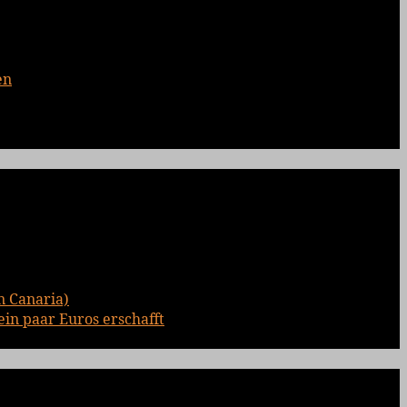
en
n Canaria)
ein paar Euros erschafft