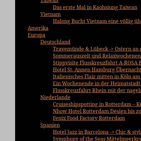
Taiwan
Das erste Mal in Kaohsiung Taiwan
Vietnam
Halong Bucht Vietnam eine völlig ü
Amerika
Europa
Deutschland
Travemünde & Lübeck -> Ostern an d
Sommerauszeit und Relaxwochenend
Stippvisite Flusskreuzfahrt A-ROSA 
Hotel St. Annen Hamburg Übernachtu
Italienisches Flair mitten in Köln a
Ein Wochenende in der Heimatstadt E
Flusskreuzfahrt Rhein mit der nage
Niederlande
Cruiseshipspotting in Rotterdam – K
Nhow Hotel Rotterdam Design bis zu
Fenix Food Factory Rotterdam
Spanien
Hotel Jazz in Barcelona -> Chic & sty
Symphony of the Seas Mittelmeerkre