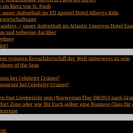
im Kietz von St. Pauli
, unser Aufenthalt im XII Apostel Hotel Albergo Köln
rwirtschaftsamt
nders -> unser Aufenthalt im Atlantic Congress Hotel Ess
on und teilweise darüber
Sydney
ing)
em grössten Kreuzfahrtschiff der Welt unterwegs zu sein
phony of the Seas
inen bei Celebrity Cruises?
staurant bei Celebrity Cruises?
en Fast Livebericht sein (Norwegian Flug D85953 nach Gra
rt Zone oder wie Ihr Euch selber eine Business Class für 
ienreise
rer