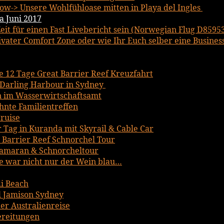
w-> Unsere Wohlfühloase mitten in Playa del Ingles
a Juni 2017
it für einen Fast Livebericht sein (Norwegian Flug D8595
ater Comfort Zone oder wie Ihr Euch selber eine Business 
ce 12 Tage Great Barrier Reef Kreuzfahrt
Darling Harbour in Sydney
n im Wasserwirtschaftsamt
hnte Familientreffen
ruise
r Tag in Kuranda mit Skyrail & Cable Car
t Barrier Reef Schnorchel Tour
tamaran & Schnorcheltour
 war nicht nur der Wein blau…
i Beach
 Jamison Sydney
er Australienreise
bereitungen