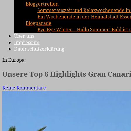
Bloggertreffen
Sommerauszeit und Relaxwochenende in 
Ein Wochenende in der Heimatstadt Essen 
Blogparade
Bye Bye Winter – Hallo Sommer! Bald ist 
Über uns
Impressum
Datenschutzerklärung
In
Europa
Unsere Top 6 Highlights Gran Canari
Keine Kommentare