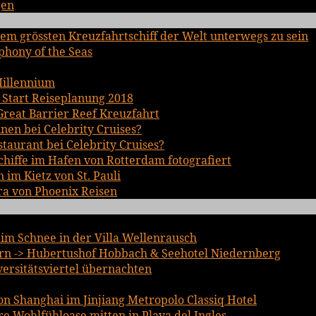
gen
em grössten Kreuzfahrtschiff der Welt unterwegs zu sein
phony of the Seas
Millennium
 Start Reiseplanung 2018
Great Barrier Reef Kreuzfahrt
inen bei Celebrity Cruises?
staurant bei Celebrity Cruises?
chiffe im Hafen von Rotterdam fotografiert
im Kietz von St. Pauli
ra von Phoenix Reisen
im Schnee in der Villa Wellenrausch
n -> Hubertushof Hobbach & Seehotel Niedernberg
iversitätsviertel übernachten
n Shanghai im Jinjiang Metropolo Classiq Hotel
 Wohlfühloase mitten in Playa del Ingles