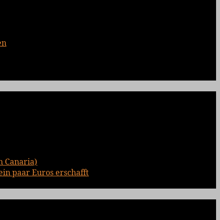
en
n Canaria)
ein paar Euros erschafft