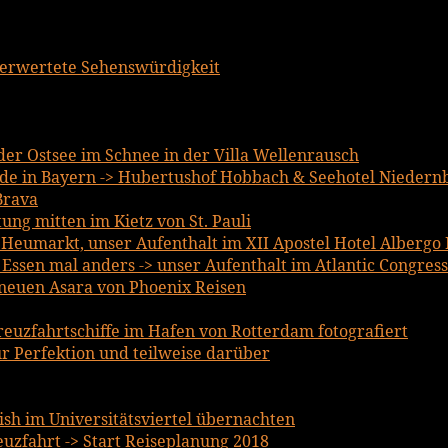
berwertete Sehenswürdigkeit
er Ostsee im Schnee in der Villa Wellenrausch
e in Bayern -> Hubertushof Hobbach & Seehotel Niedern
Brava
ng mitten im Kietz von St. Pauli
m Heumarkt, unser Aufenthalt im XII Apostel Hotel Albergo
ssen mal anders -> unser Aufenthalt im Atlantic Congress
lneuen Asara von Phoenix Reisen
reuzfahrtschiffe im Hafen von Rotterdam fotografiert
r Perfektion und teilweise darüber
lish im Universitätsviertel übernachten
uzfahrt -> Start Reiseplanung 2018