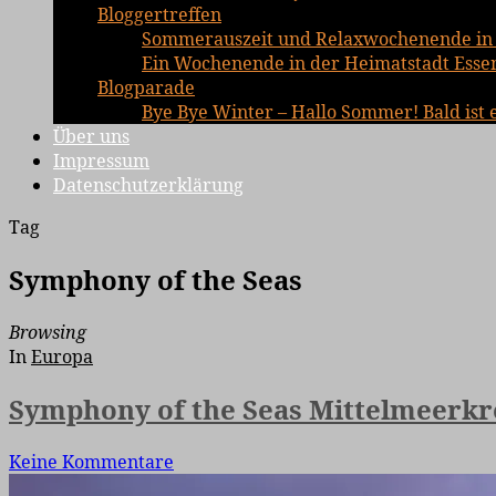
Bloggertreffen
Sommerauszeit und Relaxwochenende in 
Ein Wochenende in der Heimatstadt Essen 
Blogparade
Bye Bye Winter – Hallo Sommer! Bald ist 
Über uns
Impressum
Datenschutzerklärung
Tag
Symphony of the Seas
Browsing
In
Europa
Symphony of the Seas Mittelmeerkre
Keine Kommentare