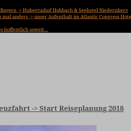
Bayern -> Hubertushof Hobbach & Seehotel Niedernberg
mal anders -> unser Aufenthalt im Atlantic Congress Hote
es hoffentlich soweit…
uzfahrt -> Start Reiseplanung 2018