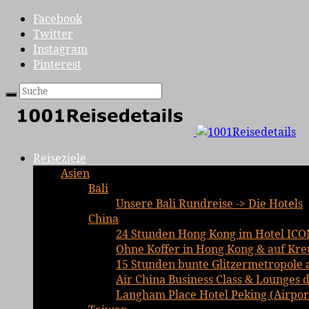
Facebook
Twitter
Instagram
Pinterest
Reiseziele
Asien
Bali
Unsere Bali Rundreise -> Die Hotels
China
24 Stunden Hong Kong im Hotel ICO
Ohne Koffer in Hong Kong & auf Kre
15 Stunden bunte Glitzermetropole 
Air China Business Class & Lounges d
Langham Place Hotel Peking (Airport