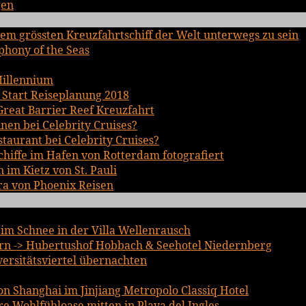
gen
em grössten Kreuzfahrtschiff der Welt unterwegs zu sein
phony of the Seas
Millennium
 Start Reiseplanung 2018
Great Barrier Reef Kreuzfahrt
inen bei Celebrity Cruises?
staurant bei Celebrity Cruises?
chiffe im Hafen von Rotterdam fotografiert
im Kietz von St. Pauli
ra von Phoenix Reisen
im Schnee in der Villa Wellenrausch
n -> Hubertushof Hobbach & Seehotel Niedernberg
iversitätsviertel übernachten
n Shanghai im Jinjiang Metropolo Classiq Hotel
 Wohlfühloase mitten in Playa del Ingles