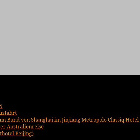
N
uzfahrt
am Bund von Shanghai im Jinjiang Metropolo Classiq Hotel
er Australienreise
hotel Beijing)