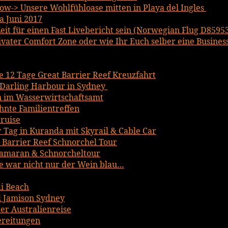
w-> Unsere Wohlfühloase mitten in Playa del Ingles
a Juni 2017
it für einen Fast Livebericht sein (Norwegian Flug D8595
ater Comfort Zone oder wie Ihr Euch selber eine Business 
ce 12 Tage Great Barrier Reef Kreuzfahrt
Darling Harbour in Sydney
n im Wasserwirtschaftsamt
hnte Familientreffen
ruise
r Tag in Kuranda mit Skyrail & Cable Car
t Barrier Reef Schnorchel Tour
tamaran & Schnorcheltour
 war nicht nur der Wein blau…
i Beach
 Jamison Sydney
er Australienreise
bereitungen