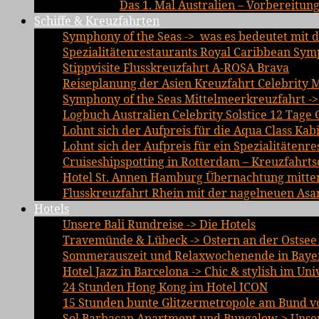
Das 1. Mal Australien – Vorbereitun
Schiffe & Kreuzfahrten
Symphony of the Seas -> was es bedeutet mit d
Spezialitätenrestaurants Royal Caribbean Sym
Stippvisite Flusskreuzfahrt A-ROSA Brava
Reiseplanung der Asien Kreuzfahrt Celebrity 
Symphony of the Seas Mittelmeerkreuzfahrt ->
Logbuch Australien Celebrity Solstice 12 Tage 
Lohnt sich der Aufpreis für die Aqua Class Kab
Lohnt sich der Aufpreis für ein Spezialitätenre
Cruiseshipspotting in Rotterdam – Kreuzfahrts
Hotel St. Annen Hamburg Übernachtung mitten 
Flusskreuzfahrt Rhein mit der nagelneuen Asa
Hotels
Unsere Bali Rundreise -> Die Hotels
Travemünde & Lübeck -> Ostern an der Ostsee 
Sommerauszeit und Relaxwochenende in Bayer
Hotel Jazz in Barcelona -> Chic & stylish im Un
24 Stunden Hong Kong im Hotel ICON
15 Stunden bunte Glitzermetropole am Bund vo
Sol Barbacan Apartment und Bungalow-> Unsere