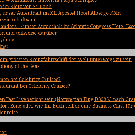
im Kietz von St. Pauli
, unser Aufenthalt im XII Apostel Hotel Albergo Köln
rwirtschaftsamt
nders -> unser Aufenthalt im Atlantic Congress Hotel Ess
on und teilweise darüber
Sydney
ing)
em grössten Kreuzfahrtschiff der Welt unterwegs zu sein
phony of the Seas
inen bei Celebrity Cruises?
staurant bei Celebrity Cruises?
en Fast Livebericht sein (Norwegian Flug D85953 nach Gra
rt Zone oder wie Ihr Euch selber eine Business Class für 
ienreise
rer