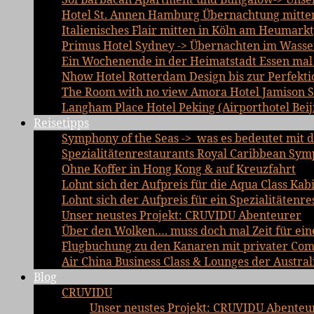
Hotel St. Annen Hamburg Übernachtung mitten 
Italienisches Flair mitten in Köln am Heumarkt
Primus Hotel Sydney -> Übernachten im Wasse
Ein Wochenende in der Heimatstadt Essen mal a
Nhow Hotel Rotterdam Design bis zur Perfekti
The Room with no view Amora Hotel Jamison 
Langham Place Hotel Peking (Airporthotel Beij
Reisetipps
Symphony of the Seas -> was es bedeutet mit d
Spezialitätenrestaurants Royal Caribbean Sym
Ohne Koffer in Hong Kong & auf Kreuzfahrt
Lohnt sich der Aufpreis für die Aqua Class Kab
Lohnt sich der Aufpreis für ein Spezialitätenre
Unser neustes Projekt: CRUVIDU Abenteurer
Über den Wolken…. muss doch mal Zeit für ein
Flugbuchung zu den Kanaren mit privater Comfo
Air China Business Class & Lounges der Austral
Blog
CRUVIDU
Unser neustes Projekt: CRUVIDU Abenteu