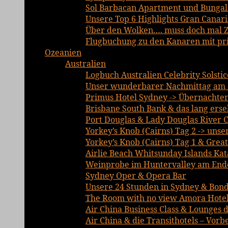
Sol Barbacan Apartment und Bungalo
Unsere Top 6 Highlights Gran Canari
Über den Wolken…. muss doch mal Ze
Flugbuchung zu den Kanaren mit priv
Ozeanien
Australien
Logbuch Australien Celebrity Solsti
Unser wunderbarer Nachmittag am 
Primus Hotel Sydney -> Übernachte
Brisbane South Bank & das lang erse
Port Douglas & Lady Douglas River C
Yorkey’s Knob (Cairns) Tag 2 -> unse
Yorkey’s Knob (Cairns) Tag 1 & Grea
Airlie Beach Whitsunday Islands Ka
Weinprobe im Huntervalley am Ende
Sydney Oper & Opera Bar
Unsere 24 Stunden in Sydney & Bond
The Room with no view Amora Hotel
Air China Business Class & Lounges d
Air China & die Transithotels – Vor