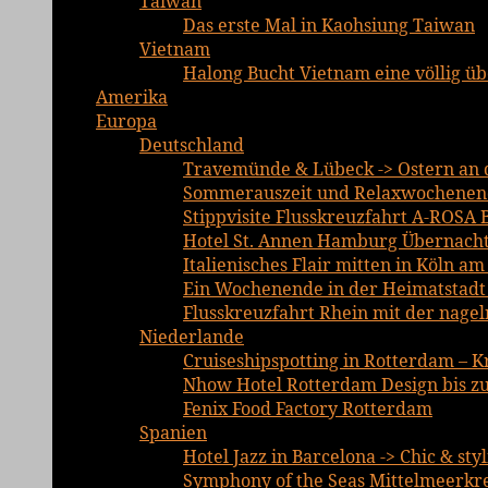
Taiwan
Das erste Mal in Kaohsiung Taiwan
Vietnam
Halong Bucht Vietnam eine völlig ü
Amerika
Europa
Deutschland
Travemünde & Lübeck -> Ostern an d
Sommerauszeit und Relaxwochenend
Stippvisite Flusskreuzfahrt A-ROSA 
Hotel St. Annen Hamburg Übernachtu
Italienisches Flair mitten in Köln a
Ein Wochenende in der Heimatstadt E
Flusskreuzfahrt Rhein mit der nage
Niederlande
Cruiseshipspotting in Rotterdam – K
Nhow Hotel Rotterdam Design bis zu
Fenix Food Factory Rotterdam
Spanien
Hotel Jazz in Barcelona -> Chic & sty
Symphony of the Seas Mittelmeerkre