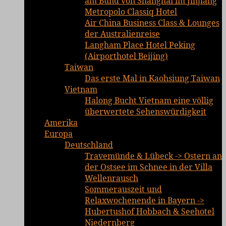
am Bund von Shanghai im Jinjiang
Metropolo Classiq Hotel
Air China Business Class & Lounges
der Australienreise
Langham Place Hotel Peking
(Airporthotel Beijing)
Taiwan
Das erste Mal in Kaohsiung Taiwan
Vietnam
Halong Bucht Vietnam eine völlig
überwertete Sehenswürdigkeit
Amerika
Europa
Deutschland
Travemünde & Lübeck -> Ostern an
der Ostsee im Schnee in der Villa
Wellenrausch
Sommerauszeit und
Relaxwochenende in Bayern ->
Hubertushof Hobbach & Seehotel
Niedernberg