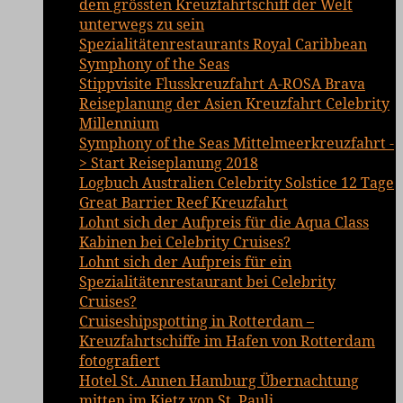
dem grössten Kreuzfahrtschiff der Welt
unterwegs zu sein
Spezialitätenrestaurants Royal Caribbean
Symphony of the Seas
Stippvisite Flusskreuzfahrt A-ROSA Brava
Reiseplanung der Asien Kreuzfahrt Celebrity
Millennium
Symphony of the Seas Mittelmeerkreuzfahrt -
> Start Reiseplanung 2018
Logbuch Australien Celebrity Solstice 12 Tage
Great Barrier Reef Kreuzfahrt
Lohnt sich der Aufpreis für die Aqua Class
Kabinen bei Celebrity Cruises?
Lohnt sich der Aufpreis für ein
Spezialitätenrestaurant bei Celebrity
Cruises?
Cruiseshipspotting in Rotterdam –
Kreuzfahrtschiffe im Hafen von Rotterdam
fotografiert
Hotel St. Annen Hamburg Übernachtung
mitten im Kietz von St. Pauli