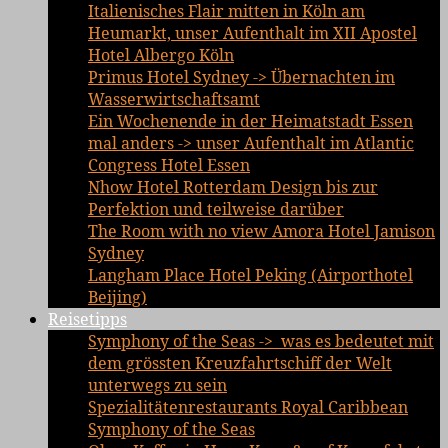
Italienisches Flair mitten in Köln am
Heumarkt, unser Aufenthalt im XII Apostel
Hotel Albergo Köln
Primus Hotel Sydney -> Übernachten im
Wasserwirtschaftsamt
Ein Wochenende in der Heimatstadt Essen
mal anders -> unser Aufenthalt im Atlantic
Congress Hotel Essen
Nhow Hotel Rotterdam Design bis zur
Perfektion und teilweise darüber
The Room with no view Amora Hotel Jamison
Sydney
Langham Place Hotel Peking (Airporthotel
Beijing)
Reisetipps
Symphony of the Seas -> was es bedeutet mit
dem grössten Kreuzfahrtschiff der Welt
unterwegs zu sein
Spezialitätenrestaurants Royal Caribbean
Symphony of the Seas