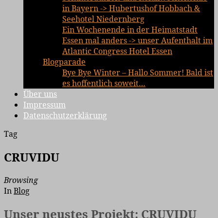
in Bayern -> Hubertushof Hobbach &
Seehotel Niedernberg
Ein Wochenende in der Heimatstadt
Essen mal anders -> unser Aufenthalt im
Atlantic Congress Hotel Essen
Blogparade
Bye Bye Winter – Hallo Sommer! Bald ist
es hoffentlich soweit…
Über uns
Impressum
Datenschutzerklärung
Tag
CRUVIDU
Browsing
In
Blog
Unser neustes Projekt: CRUVIDU