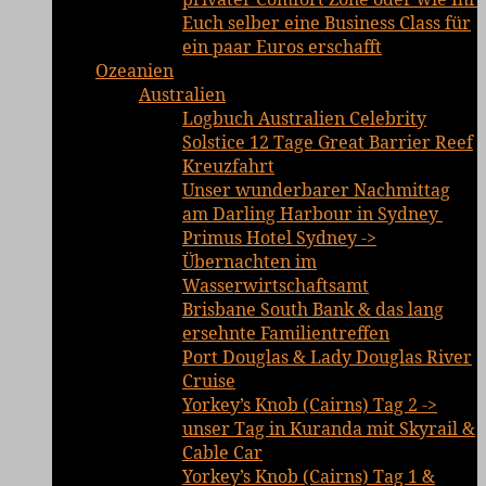
Euch selber eine Business Class für
ein paar Euros erschafft
Ozeanien
Australien
Logbuch Australien Celebrity
Solstice 12 Tage Great Barrier Reef
Kreuzfahrt
Unser wunderbarer Nachmittag
am Darling Harbour in Sydney
Primus Hotel Sydney ->
Übernachten im
Wasserwirtschaftsamt
Brisbane South Bank & das lang
ersehnte Familientreffen
Port Douglas & Lady Douglas River
Cruise
Yorkey’s Knob (Cairns) Tag 2 ->
unser Tag in Kuranda mit Skyrail &
Cable Car
Yorkey’s Knob (Cairns) Tag 1 &