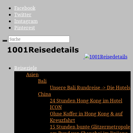
Facebook
Twitter
Instagram
Pinterest
Reiseziele
Asien
Bali
Unsere Bali Rundreise -> Die Hotels
China
24 Stunden Hong Kong im Hotel
ICON
Ohne Koffer in Hong Kong & auf
Kreuzfahrt
15 Stunden bunte Glitzermetropole