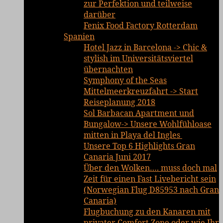
zur Perfektion und teilweise
darüber
Fenix Food Factory Rotterdam
Spanien
Hotel Jazz in Barcelona -> Chic &
stylish im Universitätsviertel
übernachten
Symphony of the Seas
Mittelmeerkreuzfahrt -> Start
Reiseplanung 2018
Sol Barbacan Apartment und
Bungalow-> Unsere Wohlfühloase
mitten in Playa del Ingles
Unsere Top 6 Highlights Gran
Canaria Juni 2017
Über den Wolken…. muss doch mal
Zeit für einen Fast Livebericht sein
(Norwegian Flug D85953 nach Gran
Canaria)
Flugbuchung zu den Kanaren mit
privater Comfort Zone oder wie Ihr