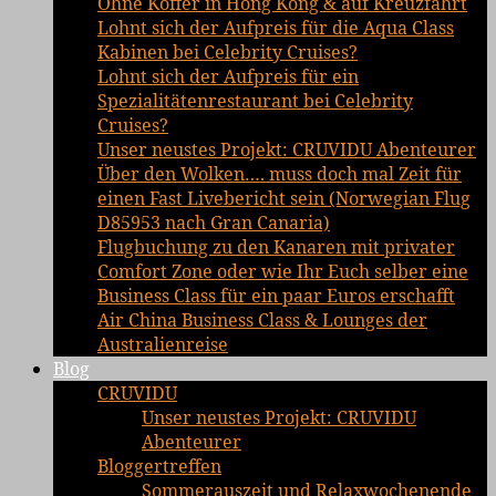
Ohne Koffer in Hong Kong & auf Kreuzfahrt
Lohnt sich der Aufpreis für die Aqua Class
Kabinen bei Celebrity Cruises?
Lohnt sich der Aufpreis für ein
Spezialitätenrestaurant bei Celebrity
Cruises?
Unser neustes Projekt: CRUVIDU Abenteurer
Über den Wolken…. muss doch mal Zeit für
einen Fast Livebericht sein (Norwegian Flug
D85953 nach Gran Canaria)
Flugbuchung zu den Kanaren mit privater
Comfort Zone oder wie Ihr Euch selber eine
Business Class für ein paar Euros erschafft
Air China Business Class & Lounges der
Australienreise
Blog
CRUVIDU
Unser neustes Projekt: CRUVIDU
Abenteurer
Bloggertreffen
Sommerauszeit und Relaxwochenende