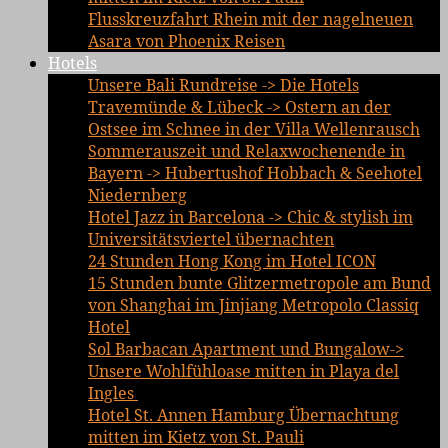
Flusskreuzfahrt Rhein mit der nagelneuen
Asara von Phoenix Reisen
Hotels
Unsere Bali Rundreise -> Die Hotels
Travemünde & Lübeck -> Ostern an der
Ostsee im Schnee in der Villa Wellenrausch
Sommerauszeit und Relaxwochenende in
Bayern -> Hubertushof Hobbach & Seehotel
Niedernberg
Hotel Jazz in Barcelona -> Chic & stylish im
Universitätsviertel übernachten
24 Stunden Hong Kong im Hotel ICON
15 Stunden bunte Glitzermetropole am Bund
von Shanghai im Jinjiang Metropolo Classiq
Hotel
Sol Barbacan Apartment und Bungalow->
Unsere Wohlfühloase mitten in Playa del
Ingles
Hotel St. Annen Hamburg Übernachtung
mitten im Kietz von St. Pauli