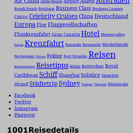
Australien
Air China
Asien
Airport
Airlie Beach
Business Class
Bondi Beach
Brisbane
Business Lounge
Celebrity Cruises
Deutschland
China
Cairns
Europa
Fluggesellschaften
Flug
Hotel
Flusskreuzfahrt
Gran Canaria
Huntervalley
Kreuzfahrt
Niederlande
Kuranda
Newcastle
Iberia
Reisen
Peking
Norwegian
Port Douglas
Ostsee
Reisetipps
Royal
Rotterdam
Rhein
Reiseplanung
Schiff
Solstice
Caribbean
Shanghai
Spanien
Städtetrip
Sydney
Strand
Weinprobe
Taiwan
Vietnam
Facebook
Twitter
Instagram
Pinterest