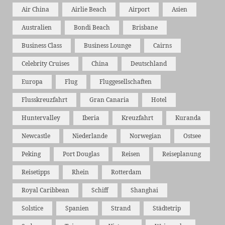
Air China
Airlie Beach
Airport
Asien
Australien
Bondi Beach
Brisbane
Business Class
Business Lounge
Cairns
Celebrity Cruises
China
Deutschland
Europa
Flug
Fluggesellschaften
Flusskreuzfahrt
Gran Canaria
Hotel
Huntervalley
Iberia
Kreuzfahrt
Kuranda
Newcastle
Niederlande
Norwegian
Ostsee
Peking
Port Douglas
Reisen
Reiseplanung
Reisetipps
Rhein
Rotterdam
Royal Caribbean
Schiff
Shanghai
Solstice
Spanien
Strand
Städtetrip