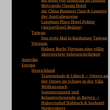
am Bund von Shanghai im Jinjiang
Metropolo Classiq Hotel
Air China Business Class & Lounges
der Australienreise
Langham Place Hotel Peking
(Airporthotel Beijing)
Taiwan
Das erste Mal in Kaohsiung Taiwan
Vietnam
Halong Bucht Vietnam eine völlig
überwertete Sehenswürdigkeit
Amerika
Europa
Deutschland
Travemünde & Lübeck -> Ostern an
der Ostsee im Schnee in der Villa
Wellenrausch
Sommerauszeit und
Relaxwochenende in Bayern ->
Hubertushof Hobbach & Seehotel
Niedernberg