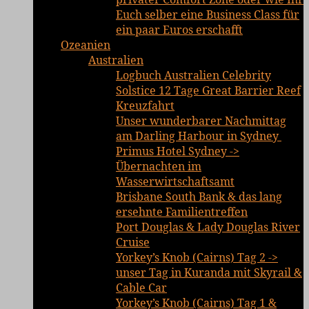
Euch selber eine Business Class für
ein paar Euros erschafft
Ozeanien
Australien
Logbuch Australien Celebrity
Solstice 12 Tage Great Barrier Reef
Kreuzfahrt
Unser wunderbarer Nachmittag
am Darling Harbour in Sydney
Primus Hotel Sydney ->
Übernachten im
Wasserwirtschaftsamt
Brisbane South Bank & das lang
ersehnte Familientreffen
Port Douglas & Lady Douglas River
Cruise
Yorkey’s Knob (Cairns) Tag 2 ->
unser Tag in Kuranda mit Skyrail &
Cable Car
Yorkey’s Knob (Cairns) Tag 1 &