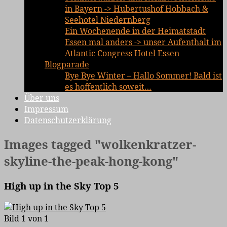
in Bayern -> Hubertushof Hobbach &
Seehotel Niedernberg
Ein Wochenende in der Heimatstadt
Essen mal anders -> unser Aufenthalt im
Atlantic Congress Hotel Essen
Blogparade
Bye Bye Winter – Hallo Sommer! Bald ist
es hoffentlich soweit…
Über uns
Impressum
Datenschutzerklärung
Images tagged "wolkenkratzer-
skyline-the-peak-hong-kong"
High up in the Sky Top 5
Bild 1 von 1