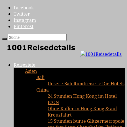
Facebook
Twitter
Instagram
Pinterest
Reiseziele
Asien
Bali
Unsere Bali Rundreise -> Die Hotels
China
24 Stunden Hong Kong im Hotel
ICON
Ohne Koffer in Hong Kong & auf
Kreuzfahrt
15 Stunden bunte Glitzermetropole