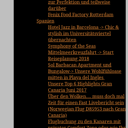
zur Perfektion und teilweise
darüber
Fenix Food Factory Rotterdam
Spanien
Hotel Jazz in Barcelona -> Chic &
stylish im Universitätsviertel
übernachten
Symphony of the Seas
Mittelmeerkreuzfahrt -> Start
Reiseplanung 2018
Sol Barbacan Apartment und
Bungalow-> Unsere Wohlfühloase
mitten in Playa del Ingles
Unsere Top 6 Highlights Gran
Canaria Juni 2017
Über den Wolken…. muss doch mal
Zeit für einen Fast Livebericht sein
(Norwegian Flug D85953 nach Gran
Canaria)
Flugbuchung zu den Kanaren mit
privater Comfort Zone oder wie Ihr