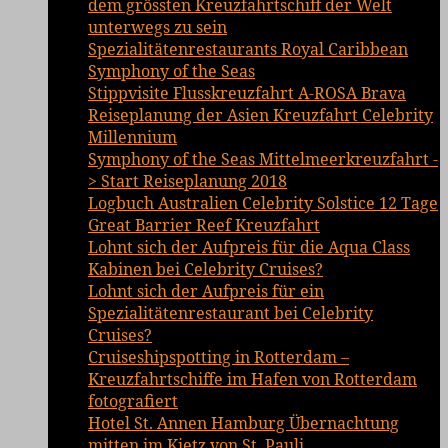
dem grössten Kreuzfahrtschiff der Welt
unterwegs zu sein
Spezialitätenrestaurants Royal Caribbean
Symphony of the Seas
Stippvisite Flusskreuzfahrt A-ROSA Brava
Reiseplanung der Asien Kreuzfahrt Celebrity
Millennium
Symphony of the Seas Mittelmeerkreuzfahrt -
> Start Reiseplanung 2018
Logbuch Australien Celebrity Solstice 12 Tage
Great Barrier Reef Kreuzfahrt
Lohnt sich der Aufpreis für die Aqua Class
Kabinen bei Celebrity Cruises?
Lohnt sich der Aufpreis für ein
Spezialitätenrestaurant bei Celebrity
Cruises?
Cruiseshipspotting in Rotterdam –
Kreuzfahrtschiffe im Hafen von Rotterdam
fotografiert
Hotel St. Annen Hamburg Übernachtung
mitten im Kietz von St. Pauli