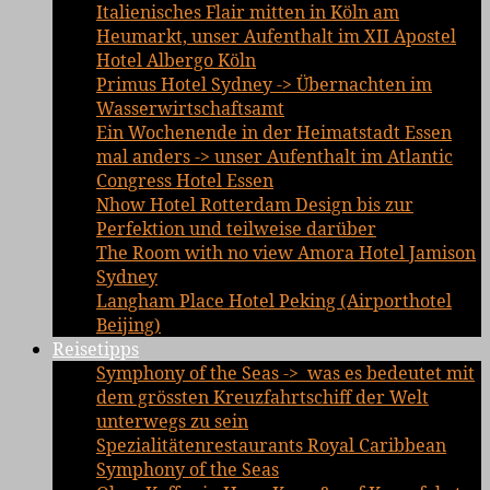
Italienisches Flair mitten in Köln am
Heumarkt, unser Aufenthalt im XII Apostel
Hotel Albergo Köln
Primus Hotel Sydney -> Übernachten im
Wasserwirtschaftsamt
Ein Wochenende in der Heimatstadt Essen
mal anders -> unser Aufenthalt im Atlantic
Congress Hotel Essen
Nhow Hotel Rotterdam Design bis zur
Perfektion und teilweise darüber
The Room with no view Amora Hotel Jamison
Sydney
Langham Place Hotel Peking (Airporthotel
Beijing)
Reisetipps
Symphony of the Seas -> was es bedeutet mit
dem grössten Kreuzfahrtschiff der Welt
unterwegs zu sein
Spezialitätenrestaurants Royal Caribbean
Symphony of the Seas