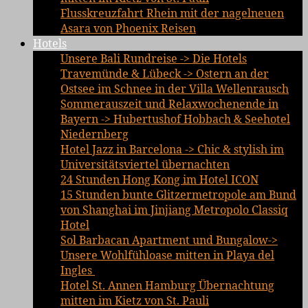
Flusskreuzfahrt Rhein mit der nagelneuen
Asara von Phoenix Reisen
Hotels
Unsere Bali Rundreise -> Die Hotels
Travemünde & Lübeck -> Ostern an der
Ostsee im Schnee in der Villa Wellenrausch
Sommerauszeit und Relaxwochenende in
Bayern -> Hubertushof Hobbach & Seehotel
Niedernberg
Hotel Jazz in Barcelona -> Chic & stylish im
Universitätsviertel übernachten
24 Stunden Hong Kong im Hotel ICON
15 Stunden bunte Glitzermetropole am Bund
von Shanghai im Jinjiang Metropolo Classiq
Hotel
Sol Barbacan Apartment und Bungalow->
Unsere Wohlfühloase mitten in Playa del
Ingles
Hotel St. Annen Hamburg Übernachtung
mitten im Kietz von St. Pauli