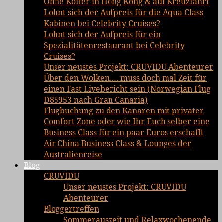
Ohne Koffer in Hong Kong & auf Kreuzfahrt
Lohnt sich der Aufpreis für die Aqua Class
Kabinen bei Celebrity Cruises?
Lohnt sich der Aufpreis für ein
Spezialitätenrestaurant bei Celebrity
Cruises?
Unser neustes Projekt: CRUVIDU Abenteurer
Über den Wolken…. muss doch mal Zeit für
einen Fast Livebericht sein (Norwegian Flug
D85953 nach Gran Canaria)
Flugbuchung zu den Kanaren mit privater
Comfort Zone oder wie Ihr Euch selber eine
Business Class für ein paar Euros erschafft
Air China Business Class & Lounges der
Australienreise
Blog
CRUVIDU
Unser neustes Projekt: CRUVIDU
Abenteurer
Bloggertreffen
Sommerauszeit und Relaxwochenende