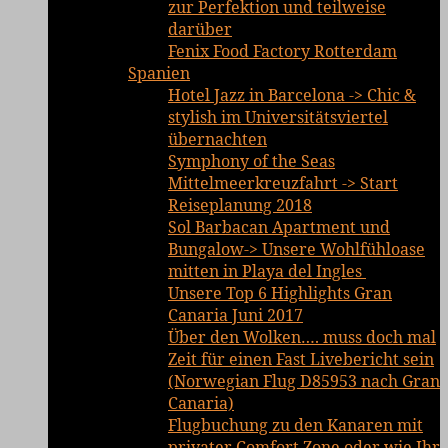
zur Perfektion und teilweise
darüber
Fenix Food Factory Rotterdam
Spanien
Hotel Jazz in Barcelona -> Chic &
stylish im Universitätsviertel
übernachten
Symphony of the Seas
Mittelmeerkreuzfahrt -> Start
Reiseplanung 2018
Sol Barbacan Apartment und
Bungalow-> Unsere Wohlfühloase
mitten in Playa del Ingles
Unsere Top 6 Highlights Gran
Canaria Juni 2017
Über den Wolken…. muss doch mal
Zeit für einen Fast Livebericht sein
(Norwegian Flug D85953 nach Gran
Canaria)
Flugbuchung zu den Kanaren mit
privater Comfort Zone oder wie Ihr