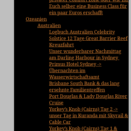
Euch selber eine Business Class für
ein paar Euros erschafft
Ozeanien
Australien
Logbuch Australien Celebrity
Solstice 12 Tage Great Barrier Reef
Kreuzfahrt
Unser wunderbarer Nachmittag
am Darling Harbour in Sydney
Primus Hotel Sydney ->
Übernachten im
Wasserwirtschaftsamt
Brisbane South Bank & das lang
ersehnte Familientreffen
Port Douglas & Lady Douglas River
Cruise
Yorkey’s Knob (Cairns) Tag 2 ->
unser Tag in Kuranda mit Skyrail &
Cable Car
Yorkey’s Knob (Cairns) Tag 1 &