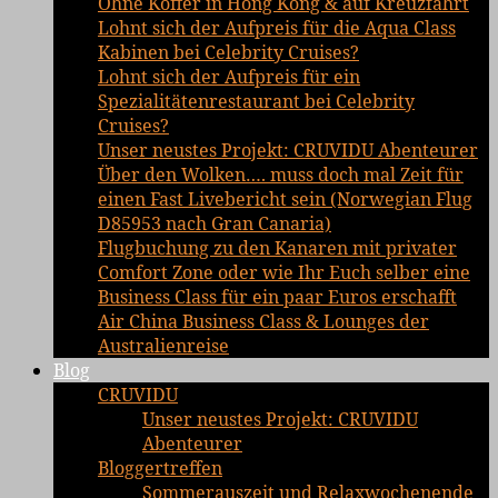
Ohne Koffer in Hong Kong & auf Kreuzfahrt
Lohnt sich der Aufpreis für die Aqua Class
Kabinen bei Celebrity Cruises?
Lohnt sich der Aufpreis für ein
Spezialitätenrestaurant bei Celebrity
Cruises?
Unser neustes Projekt: CRUVIDU Abenteurer
Über den Wolken…. muss doch mal Zeit für
einen Fast Livebericht sein (Norwegian Flug
D85953 nach Gran Canaria)
Flugbuchung zu den Kanaren mit privater
Comfort Zone oder wie Ihr Euch selber eine
Business Class für ein paar Euros erschafft
Air China Business Class & Lounges der
Australienreise
Blog
CRUVIDU
Unser neustes Projekt: CRUVIDU
Abenteurer
Bloggertreffen
Sommerauszeit und Relaxwochenende