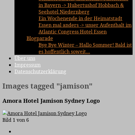
in Bayern -> Hubertushof Hobbach &
Seehotel Niedernberg
Ein Wochenende in der Heimatstadt
Essen mal anders -> unser Aufenthalt im
Atlantic Congress Hotel Essen
Blogparade
Bye Bye Winter – Hallo Sommer! Bald ist
es hoffentlich soweit…
Über uns
Impressum
Datenschutzerklärung
Images tagged "jamison"
Amora Hotel Jamison Sydney Logo
Bild 1 von 6