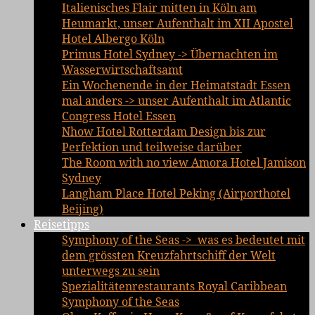
Italienisches Flair mitten in Köln am
Heumarkt, unser Aufenthalt im XII Apostel
Hotel Albergo Köln
Primus Hotel Sydney -> Übernachten im
Wasserwirtschaftsamt
Ein Wochenende in der Heimatstadt Essen
mal anders -> unser Aufenthalt im Atlantic
Congress Hotel Essen
Nhow Hotel Rotterdam Design bis zur
Perfektion und teilweise darüber
The Room with no view Amora Hotel Jamison
Sydney
Langham Place Hotel Peking (Airporthotel
Beijing)
Reisetipps
Symphony of the Seas -> was es bedeutet mit
dem grössten Kreuzfahrtschiff der Welt
unterwegs zu sein
Spezialitätenrestaurants Royal Caribbean
Symphony of the Seas