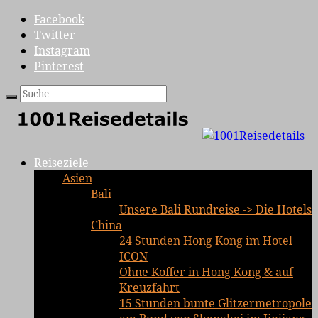
Facebook
Twitter
Instagram
Pinterest
Reiseziele
Asien
Bali
Unsere Bali Rundreise -> Die Hotels
China
24 Stunden Hong Kong im Hotel
ICON
Ohne Koffer in Hong Kong & auf
Kreuzfahrt
15 Stunden bunte Glitzermetropole