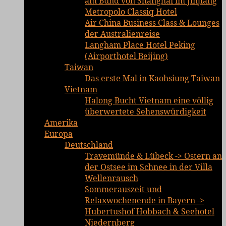
am Bund von Shanghai im Jinjiang
Metropolo Classiq Hotel
Air China Business Class & Lounges
der Australienreise
Langham Place Hotel Peking
(Airporthotel Beijing)
Taiwan
Das erste Mal in Kaohsiung Taiwan
Vietnam
Halong Bucht Vietnam eine völlig
überwertete Sehenswürdigkeit
Amerika
Europa
Deutschland
Travemünde & Lübeck -> Ostern an
der Ostsee im Schnee in der Villa
Wellenrausch
Sommerauszeit und
Relaxwochenende in Bayern ->
Hubertushof Hobbach & Seehotel
Niedernberg