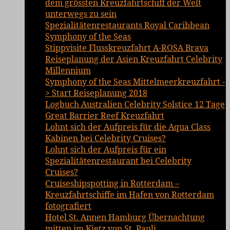
dem grössten Kreuzfahrtschiff der Welt
unterwegs zu sein
Spezialitätenrestaurants Royal Caribbean
Symphony of the Seas
Stippvisite Flusskreuzfahrt A-ROSA Brava
Reiseplanung der Asien Kreuzfahrt Celebrity
Millennium
Symphony of the Seas Mittelmeerkreuzfahrt -
> Start Reiseplanung 2018
Logbuch Australien Celebrity Solstice 12 Tage
Great Barrier Reef Kreuzfahrt
Lohnt sich der Aufpreis für die Aqua Class
Kabinen bei Celebrity Cruises?
Lohnt sich der Aufpreis für ein
Spezialitätenrestaurant bei Celebrity
Cruises?
Cruiseshipspotting in Rotterdam –
Kreuzfahrtschiffe im Hafen von Rotterdam
fotografiert
Hotel St. Annen Hamburg Übernachtung
mitten im Kietz von St. Pauli