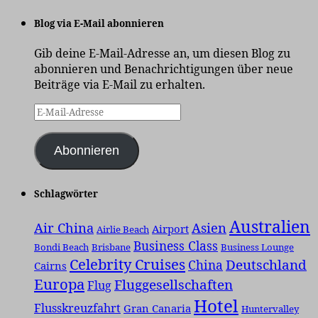
Blog via E-Mail abonnieren
Gib deine E-Mail-Adresse an, um diesen Blog zu
abonnieren und Benachrichtigungen über neue
Beiträge via E-Mail zu erhalten.
E-
Mail-
Adresse
Abonnieren
Schlagwörter
Australien
Air China
Asien
Airport
Airlie Beach
Business Class
Bondi Beach
Brisbane
Business Lounge
Celebrity Cruises
Deutschland
China
Cairns
Europa
Fluggesellschaften
Flug
Hotel
Flusskreuzfahrt
Gran Canaria
Huntervalley