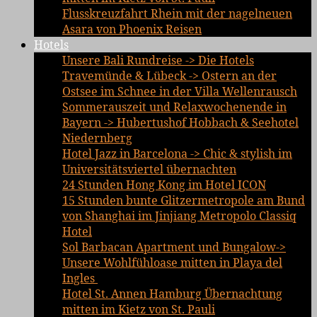
Flusskreuzfahrt Rhein mit der nagelneuen
Asara von Phoenix Reisen
Hotels
Unsere Bali Rundreise -> Die Hotels
Travemünde & Lübeck -> Ostern an der
Ostsee im Schnee in der Villa Wellenrausch
Sommerauszeit und Relaxwochenende in
Bayern -> Hubertushof Hobbach & Seehotel
Niedernberg
Hotel Jazz in Barcelona -> Chic & stylish im
Universitätsviertel übernachten
24 Stunden Hong Kong im Hotel ICON
15 Stunden bunte Glitzermetropole am Bund
von Shanghai im Jinjiang Metropolo Classiq
Hotel
Sol Barbacan Apartment und Bungalow->
Unsere Wohlfühloase mitten in Playa del
Ingles
Hotel St. Annen Hamburg Übernachtung
mitten im Kietz von St. Pauli