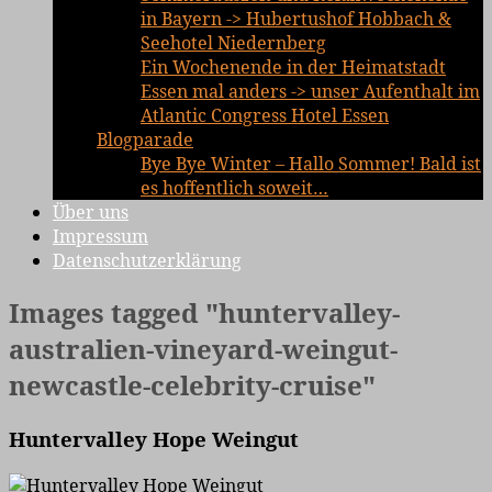
in Bayern -> Hubertushof Hobbach &
Seehotel Niedernberg
Ein Wochenende in der Heimatstadt
Essen mal anders -> unser Aufenthalt im
Atlantic Congress Hotel Essen
Blogparade
Bye Bye Winter – Hallo Sommer! Bald ist
es hoffentlich soweit…
Über uns
Impressum
Datenschutzerklärung
Images tagged "huntervalley-
australien-vineyard-weingut-
newcastle-celebrity-cruise"
Huntervalley Hope Weingut