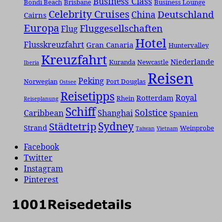
Business Class
Bondi Beach
Brisbane
Business Lounge
Celebrity Cruises
Deutschland
China
Cairns
Europa
Fluggesellschaften
Flug
Hotel
Flusskreuzfahrt
Gran Canaria
Huntervalley
Kreuzfahrt
Niederlande
Kuranda
Newcastle
Iberia
Reisen
Peking
Norwegian
Port Douglas
Ostsee
Reisetipps
Royal
Rotterdam
Rhein
Reiseplanung
Schiff
Solstice
Caribbean
Shanghai
Spanien
Städtetrip
Sydney
Strand
Weinprobe
Taiwan
Vietnam
Facebook
Twitter
Instagram
Pinterest