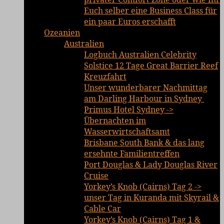
Euch selber eine Business Class für
ein paar Euros erschafft
Ozeanien
Australien
Logbuch Australien Celebrity
Solstice 12 Tage Great Barrier Reef
Kreuzfahrt
Unser wunderbarer Nachmittag
am Darling Harbour in Sydney
Primus Hotel Sydney ->
Übernachten im
Wasserwirtschaftsamt
Brisbane South Bank & das lang
ersehnte Familientreffen
Port Douglas & Lady Douglas River
Cruise
Yorkey’s Knob (Cairns) Tag 2 ->
unser Tag in Kuranda mit Skyrail &
Cable Car
Yorkey’s Knob (Cairns) Tag 1 &