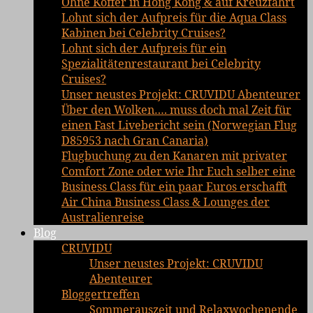
Ohne Koffer in Hong Kong & auf Kreuzfahrt
Lohnt sich der Aufpreis für die Aqua Class
Kabinen bei Celebrity Cruises?
Lohnt sich der Aufpreis für ein
Spezialitätenrestaurant bei Celebrity
Cruises?
Unser neustes Projekt: CRUVIDU Abenteurer
Über den Wolken…. muss doch mal Zeit für
einen Fast Livebericht sein (Norwegian Flug
D85953 nach Gran Canaria)
Flugbuchung zu den Kanaren mit privater
Comfort Zone oder wie Ihr Euch selber eine
Business Class für ein paar Euros erschafft
Air China Business Class & Lounges der
Australienreise
Blog
CRUVIDU
Unser neustes Projekt: CRUVIDU
Abenteurer
Bloggertreffen
Sommerauszeit und Relaxwochenende