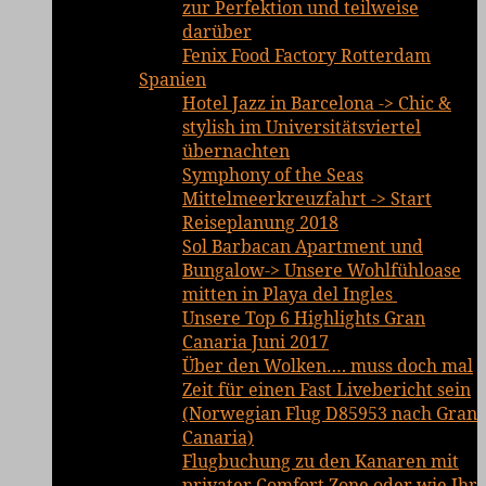
zur Perfektion und teilweise
darüber
Fenix Food Factory Rotterdam
Spanien
Hotel Jazz in Barcelona -> Chic &
stylish im Universitätsviertel
übernachten
Symphony of the Seas
Mittelmeerkreuzfahrt -> Start
Reiseplanung 2018
Sol Barbacan Apartment und
Bungalow-> Unsere Wohlfühloase
mitten in Playa del Ingles
Unsere Top 6 Highlights Gran
Canaria Juni 2017
Über den Wolken…. muss doch mal
Zeit für einen Fast Livebericht sein
(Norwegian Flug D85953 nach Gran
Canaria)
Flugbuchung zu den Kanaren mit
privater Comfort Zone oder wie Ihr