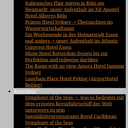
Italienisches Flair mitten in Köln am
Heumarkt, unser Aufenthalt im XII Apostel
Hotel Albergo Köln
Primus Hotel Sydney -> Übernachten im
Wasserwirtschaftsamt
Ein Wochenende in der Heimatstadt Essen
mal anders -> unser Aufenthalt im Atlantic
Congress Hotel Essen
Nhow Hotel Rotterdam Design bis zur
Perfektion und teilweise darüber
The Room with no view Amora Hotel Jamison
Sydney
Langham Place Hotel Peking (Airporthotel
Beijing)
Reisetipps
Symphony of the Seas -> was es bedeutet mit
dem grössten Kreuzfahrtschiff der Welt
unterwegs zu sein
Spezialitätenrestaurants Royal Caribbean
Symphony of the Seas