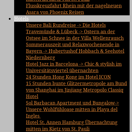
Flusskreuzfahrt Rhein mit der nagelneuen
Asara von Phoenix Reisen
Hotels
Unsere Bali Rundreise -> Die Hotels
Travemünde & Lübeck -> Ostern an der
Ostsee im Schnee in der Villa Wellenrausch
Sommerauszeit und Relaxwochenende in
Bayern -> Hubertushof Hobbach & Seehotel
Niedernberg
Hotel Jazz in Barcelona -> Chic & stylish im
Universitätsviertel übernachten
24 Stunden Hong Kong im Hotel ICON
15 Stunden bunte Glitzermetropole am Bund
von Shanghai im Jinjiang Metropolo Classiq
Hotel
Sol Barbacan Apartment und Bungalow->
Unsere Wohlfühloase mitten in Playa del
Ingles
Hotel St. Annen Hamburg Übernachtung
mitten im Kietz von St. Pauli