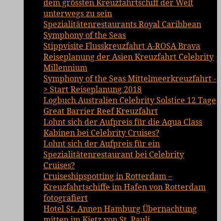
dem grössten Kreuzfahrtschiff der Welt
unterwegs zu sein
Spezialitätenrestaurants Royal Caribbean
Symphony of the Seas
Stippvisite Flusskreuzfahrt A-ROSA Brava
Reiseplanung der Asien Kreuzfahrt Celebrity
Millennium
Symphony of the Seas Mittelmeerkreuzfahrt -
> Start Reiseplanung 2018
Logbuch Australien Celebrity Solstice 12 Tage
Great Barrier Reef Kreuzfahrt
Lohnt sich der Aufpreis für die Aqua Class
Kabinen bei Celebrity Cruises?
Lohnt sich der Aufpreis für ein
Spezialitätenrestaurant bei Celebrity
Cruises?
Cruiseshipspotting in Rotterdam –
Kreuzfahrtschiffe im Hafen von Rotterdam
fotografiert
Hotel St. Annen Hamburg Übernachtung
mitten im Kietz von St. Pauli