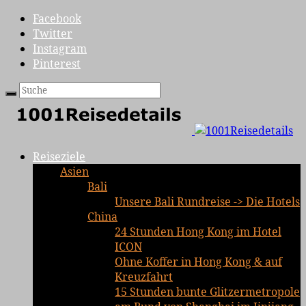
Facebook
Twitter
Instagram
Pinterest
Reiseziele
Asien
Bali
Unsere Bali Rundreise -> Die Hotels
China
24 Stunden Hong Kong im Hotel
ICON
Ohne Koffer in Hong Kong & auf
Kreuzfahrt
15 Stunden bunte Glitzermetropole