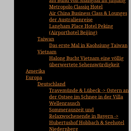
am Bund von Shanghai im Jinjiang
Metropolo Classiq Hotel
Air China Business Class & Lounges
der Australienreise
Langham Place Hotel Peking
(Airporthotel Beijing)
Taiwan
Das erste Mal in Kaohsiung Taiwan
Vietnam
Halong Bucht Vietnam eine völlig
überwertete Sehenswürdigkeit
Amerika
Europa
Deutschland
Travemünde & Lübeck -> Ostern an
der Ostsee im Schnee in der Villa
Wellenrausch
Sommerauszeit und
Relaxwochenende in Bayern ->
Hubertushof Hobbach & Seehotel
Niedernberg