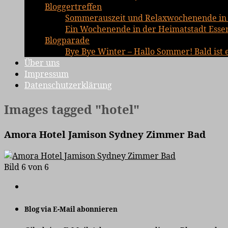
Bloggertreffen
Sommerauszeit und Relaxwochenende in 
Ein Wochenende in der Heimatstadt Essen 
Blogparade
Bye Bye Winter – Hallo Sommer! Bald ist 
Über uns
Impressum
Datenschutzerklärung
Images tagged "hotel"
Amora Hotel Jamison Sydney Zimmer Bad
Bild 6 von 6
Blog via E-Mail abonnieren