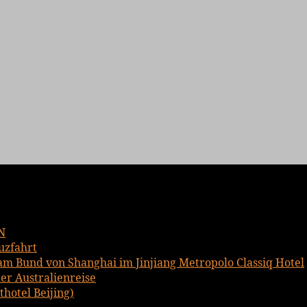
N
uzfahrt
am Bund von Shanghai im Jinjiang Metropolo Classiq Hotel
er Australienreise
hotel Beijing)