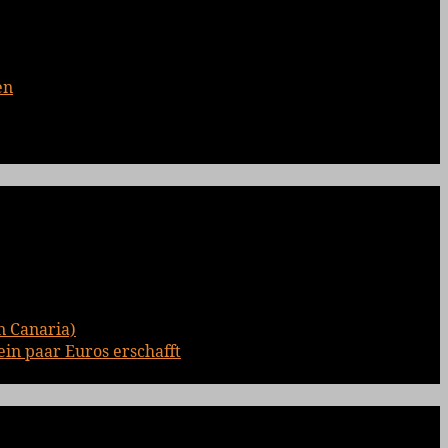
en
n Canaria)
ein paar Euros erschafft