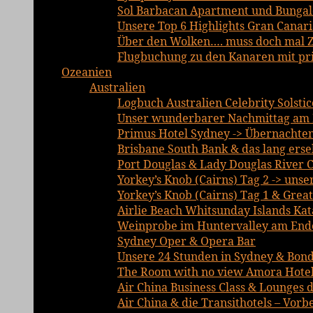
Sol Barbacan Apartment und Bungalo
Unsere Top 6 Highlights Gran Canari
Über den Wolken…. muss doch mal Ze
Flugbuchung zu den Kanaren mit priv
Ozeanien
Australien
Logbuch Australien Celebrity Solsti
Unser wunderbarer Nachmittag am 
Primus Hotel Sydney -> Übernachte
Brisbane South Bank & das lang erse
Port Douglas & Lady Douglas River C
Yorkey’s Knob (Cairns) Tag 2 -> unse
Yorkey’s Knob (Cairns) Tag 1 & Grea
Airlie Beach Whitsunday Islands Ka
Weinprobe im Huntervalley am Ende
Sydney Oper & Opera Bar
Unsere 24 Stunden in Sydney & Bond
The Room with no view Amora Hotel
Air China Business Class & Lounges d
Air China & die Transithotels – Vor