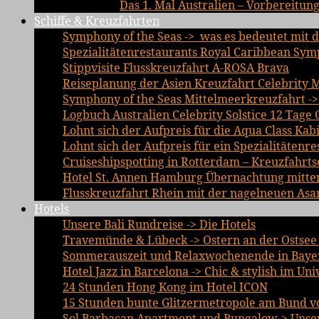
Das 1. Mal Australien – Vorbereitun
Schiffe & Kreuzfahrten
Symphony of the Seas -> was es bedeutet mit d
Spezialitätenrestaurants Royal Caribbean Sym
Stippvisite Flusskreuzfahrt A-ROSA Brava
Reiseplanung der Asien Kreuzfahrt Celebrity 
Symphony of the Seas Mittelmeerkreuzfahrt ->
Logbuch Australien Celebrity Solstice 12 Tage 
Lohnt sich der Aufpreis für die Aqua Class Kab
Lohnt sich der Aufpreis für ein Spezialitätenre
Cruiseshipspotting in Rotterdam – Kreuzfahrts
Hotel St. Annen Hamburg Übernachtung mitten 
Flusskreuzfahrt Rhein mit der nagelneuen Asa
Hotels
Unsere Bali Rundreise -> Die Hotels
Travemünde & Lübeck -> Ostern an der Ostsee 
Sommerauszeit und Relaxwochenende in Bayer
Hotel Jazz in Barcelona -> Chic & stylish im Un
24 Stunden Hong Kong im Hotel ICON
15 Stunden bunte Glitzermetropole am Bund vo
Sol Barbacan Apartment und Bungalow-> Unsere