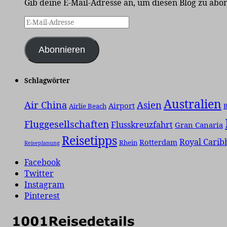
Gib deine E-Mail-Adresse an, um diesen Blog zu abo
E-
Mail-
Adresse
Abonnieren
Schlagwörter
Australien
Air China
Asien
Airport
Airlie Beach
B
Fluggesellschaften
Flusskreuzfahrt
Gran Canaria
Reisetipps
Royal Carib
Rotterdam
Rhein
Reiseplanung
Facebook
Twitter
Instagram
Pinterest