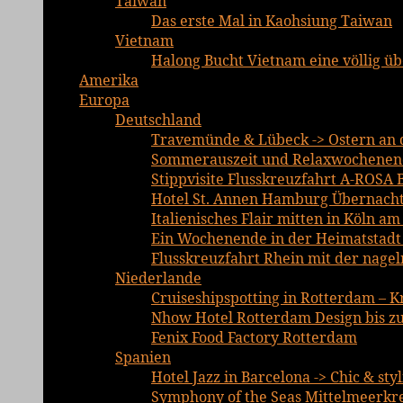
Taiwan
Das erste Mal in Kaohsiung Taiwan
Vietnam
Halong Bucht Vietnam eine völlig ü
Amerika
Europa
Deutschland
Travemünde & Lübeck -> Ostern an d
Sommerauszeit und Relaxwochenend
Stippvisite Flusskreuzfahrt A-ROSA 
Hotel St. Annen Hamburg Übernachtu
Italienisches Flair mitten in Köln a
Ein Wochenende in der Heimatstadt E
Flusskreuzfahrt Rhein mit der nage
Niederlande
Cruiseshipspotting in Rotterdam – K
Nhow Hotel Rotterdam Design bis zu
Fenix Food Factory Rotterdam
Spanien
Hotel Jazz in Barcelona -> Chic & sty
Symphony of the Seas Mittelmeerkre