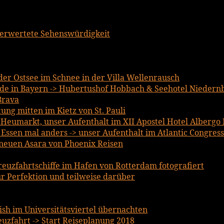
berwertete Sehenswürdigkeit
er Ostsee im Schnee in der Villa Wellenrausch
e in Bayern -> Hubertushof Hobbach & Seehotel Niedern
Brava
ng mitten im Kietz von St. Pauli
m Heumarkt, unser Aufenthalt im XII Apostel Hotel Albergo
ssen mal anders -> unser Aufenthalt im Atlantic Congress
lneuen Asara von Phoenix Reisen
reuzfahrtschiffe im Hafen von Rotterdam fotografiert
r Perfektion und teilweise darüber
lish im Universitätsviertel übernachten
uzfahrt -> Start Reiseplanung 2018