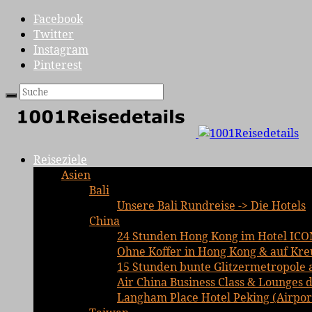
Facebook
Twitter
Instagram
Pinterest
Reiseziele
Asien
Bali
Unsere Bali Rundreise -> Die Hotels
China
24 Stunden Hong Kong im Hotel ICO
Ohne Koffer in Hong Kong & auf Kre
15 Stunden bunte Glitzermetropole 
Air China Business Class & Lounges d
Langham Place Hotel Peking (Airport