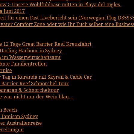
w-> Unsere Wohlfühloase mitten in Playa del Ingles
a Juni 2017
it für einen Fast Livebericht sein (Norwegian Flug D8595
ater Comfort Zone oder wie Ihr Euch selber eine Business 
ce 12 Tage Great Barrier Reef Kreuzfahrt
Darling Harbour in Sydney
n im Wasserwirtschaftsamt
hnte Familientreffen
ruise
r Tag in Kuranda mit Skyrail & Cable Car
t Barrier Reef Schnorchel Tour
tamaran & Schnorcheltour
 war nicht nur der Wein blau…
i Beach
 Jamison Sydney
er Australienreise
bereitungen