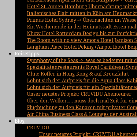
Hotel St. Annen Hamburg Übernachtung mitten 
Italienisches Flair mitten in Köln am Heumarkt
Primus Hotel Sydney -> Übernachten im Wasse
Ein Wochenende in der Heimatstadt Essen mal a
Nhow Hotel Rotterdam Design bis zur Perfekti
The Room with no view Amora Hotel Jamison 
Langham Place Hotel Peking (Airporthotel Beij
Reisetipps
Symphony of the Seas -> was es bedeutet mit d
Spezialitätenrestaurants Royal Caribbean Sym
Ohne Koffer in Hong Kong & auf Kreuzfahrt
Lohnt sich der Aufpreis für die Aqua Class Kab
Lohnt sich der Aufpreis für ein Spezialitätenre
Unser neustes Projekt: CRUVIDU Abenteurer
Über den Wolken…. muss doch mal Zeit für ein
Flugbuchung zu den Kanaren mit privater Comfo
Air China Business Class & Lounges der Austral
Blog
CRUVIDU
Unser neustes Projekt: CRUVIDU Abenteu