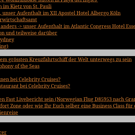
im Kietz von St. Pauli
, unser Aufenthalt im XII Apostel Hotel Albergo Köln
rwirtschaftsamt
nders -> unser Aufenthalt im Atlantic Congress Hotel Ess
on und teilweise darüber
Sydney
ing)
em grössten Kreuzfahrtschiff der Welt unterwegs zu sein
phony of the Seas
inen bei Celebrity Cruises?
staurant bei Celebrity Cruises?
en Fast Livebericht sein (Norwegian Flug D85953 nach Gra
rt Zone oder wie Ihr Euch selber eine Business Class für 
ienreise
rer