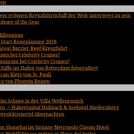
gen
em grössten Kreuzfahrtschiff der Welt unterwegs zu sein
phony of the Seas
Millennium
 Start Reiseplanung 2018
Great Barrier Reef Kreuzfahrt
inen bei Celebrity Cruises?
staurant bei Celebrity Cruises?
chiffe im Hafen von Rotterdam fotografiert
im Kietz von St. Pauli
ra von Phoenix Reisen
im Schnee in der Villa Wellenrausch
n -> Hubertushof Hobbach & Seehotel Niedernberg
iversitätsviertel übernachten
n Shanghai im Jinjiang Metropolo Classiq Hotel
 Wohlfühloase mitten in Playa del Ingles