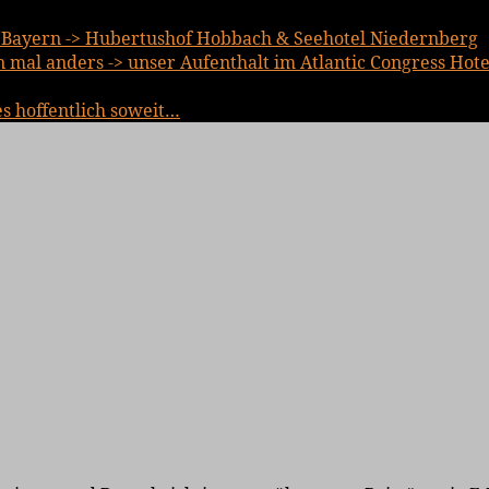
Bayern -> Hubertushof Hobbach & Seehotel Niedernberg
mal anders -> unser Aufenthalt im Atlantic Congress Hote
es hoffentlich soweit…