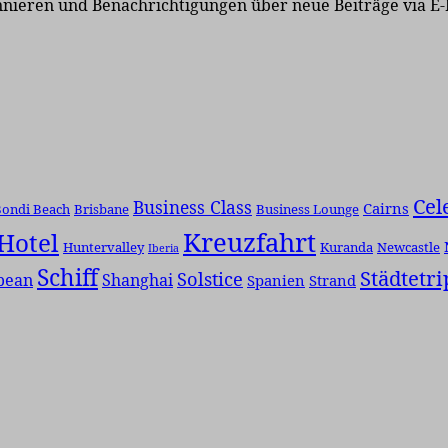
nnieren und Benachrichtigungen über neue Beiträge via E-
Cel
Business Class
Cairns
ondi Beach
Brisbane
Business Lounge
Kreuzfahrt
Hotel
Huntervalley
Kuranda
Newcastle
Iberia
Schiff
Städtetri
Solstice
bean
Shanghai
Spanien
Strand