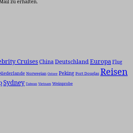
Mail zu erhalten.
ebrity Cruises
Europa
Deutschland
China
Flug
Reisen
Peking
Niederlande
Norwegian
Port Douglas
Ostsee
p
Sydney
Weinprobe
Taiwan
Vietnam