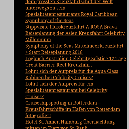
dem grössten Kreuzfahrtschiff der Welt
unterwegs zu sein
Spezialitätenrestaurants Royal Caribbean
Symphony of the Seas
Stippvisite Flusskreuzfahrt A-ROSA Brava
Reiseplanung der Asien Kreuzfahrt Celebrity
Millennium
Symphony of the Seas Mittelmeerkreuzfahrt -
> Start Reiseplanung 2018
Logbuch Australien Celebrity Solstice 12 Tage
Great Barrier Reef Kreuzfahrt
Lohnt sich der Aufpreis für die Aqua Class
Kabinen bei Celebrity Cruises?
Lohnt sich der Aufpreis für ein
Spezialitätenrestaurant bei Celebrity
Cruises?
Cruiseshipspotting in Rotterdam –
Kreuzfahrtschiffe im Hafen von Rotterdam
fotografiert
Hotel St. Annen Hamburg Übernachtung
mitten im Kietz von St. Pauli