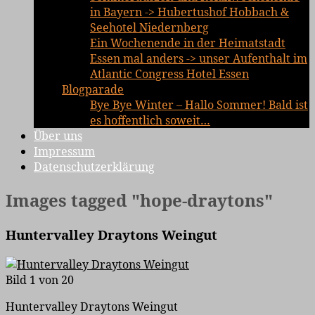
in Bayern -> Hubertushof Hobbach &
Seehotel Niedernberg
Ein Wochenende in der Heimatstadt
Essen mal anders -> unser Aufenthalt im
Atlantic Congress Hotel Essen
Blogparade
Bye Bye Winter – Hallo Sommer! Bald ist
es hoffentlich soweit…
Über uns
Impressum
Datenschutzerklärung
Images tagged "hope-draytons"
Huntervalley Draytons Weingut
Bild 1 von 20
Huntervalley Draytons Weingut