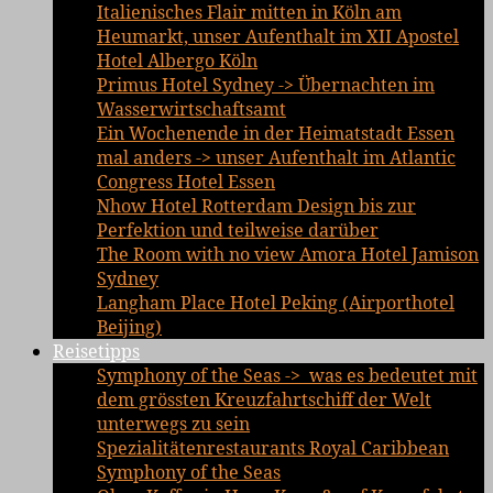
Italienisches Flair mitten in Köln am
Heumarkt, unser Aufenthalt im XII Apostel
Hotel Albergo Köln
Primus Hotel Sydney -> Übernachten im
Wasserwirtschaftsamt
Ein Wochenende in der Heimatstadt Essen
mal anders -> unser Aufenthalt im Atlantic
Congress Hotel Essen
Nhow Hotel Rotterdam Design bis zur
Perfektion und teilweise darüber
The Room with no view Amora Hotel Jamison
Sydney
Langham Place Hotel Peking (Airporthotel
Beijing)
Reisetipps
Symphony of the Seas -> was es bedeutet mit
dem grössten Kreuzfahrtschiff der Welt
unterwegs zu sein
Spezialitätenrestaurants Royal Caribbean
Symphony of the Seas