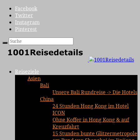
Facebook
Twitter
Instagram
Pinterest
Reiseziele
Asien
Bali
Unsere Bali Rundreise -> Die Hotels
China
24 Stunden Hong Kong im Hotel
ICON
Ohne Koffer in Hong Kong & auf
Kreuzfahrt
15 Stunden bunte Glitzermetropole