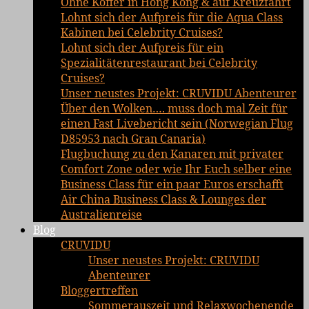
Ohne Koffer in Hong Kong & auf Kreuzfahrt
Lohnt sich der Aufpreis für die Aqua Class
Kabinen bei Celebrity Cruises?
Lohnt sich der Aufpreis für ein
Spezialitätenrestaurant bei Celebrity
Cruises?
Unser neustes Projekt: CRUVIDU Abenteurer
Über den Wolken…. muss doch mal Zeit für
einen Fast Livebericht sein (Norwegian Flug
D85953 nach Gran Canaria)
Flugbuchung zu den Kanaren mit privater
Comfort Zone oder wie Ihr Euch selber eine
Business Class für ein paar Euros erschafft
Air China Business Class & Lounges der
Australienreise
Blog
CRUVIDU
Unser neustes Projekt: CRUVIDU
Abenteurer
Bloggertreffen
Sommerauszeit und Relaxwochenende