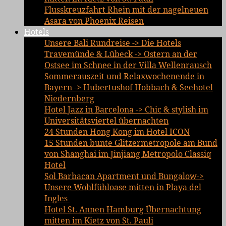
Flusskreuzfahrt Rhein mit der nagelneuen
Asara von Phoenix Reisen
Hotels
Unsere Bali Rundreise -> Die Hotels
Travemünde & Lübeck -> Ostern an der
Ostsee im Schnee in der Villa Wellenrausch
Sommerauszeit und Relaxwochenende in
Bayern -> Hubertushof Hobbach & Seehotel
Niedernberg
Hotel Jazz in Barcelona -> Chic & stylish im
Universitätsviertel übernachten
24 Stunden Hong Kong im Hotel ICON
15 Stunden bunte Glitzermetropole am Bund
von Shanghai im Jinjiang Metropolo Classiq
Hotel
Sol Barbacan Apartment und Bungalow->
Unsere Wohlfühloase mitten in Playa del
Ingles
Hotel St. Annen Hamburg Übernachtung
mitten im Kietz von St. Pauli