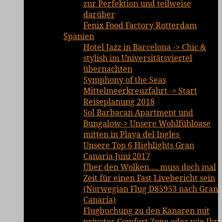
zur Perfektion und teilweise
darüber
Fenix Food Factory Rotterdam
Spanien
Hotel Jazz in Barcelona -> Chic &
stylish im Universitätsviertel
übernachten
Symphony of the Seas
Mittelmeerkreuzfahrt -> Start
Reiseplanung 2018
Sol Barbacan Apartment und
Bungalow-> Unsere Wohlfühloase
mitten in Playa del Ingles
Unsere Top 6 Highlights Gran
Canaria Juni 2017
Über den Wolken…. muss doch mal
Zeit für einen Fast Livebericht sein
(Norwegian Flug D85953 nach Gran
Canaria)
Flugbuchung zu den Kanaren mit
privater Comfort Zone oder wie Ihr