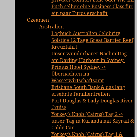
Euch selber eine Business Class für
ein paar Euros erschafft
Ozeanien
Australien
Logbuch Australien Celebrity
Solstice 12 Tage Great Barrier Reef
Kreuzfahrt
Unser wunderbarer Nachmittag
am Darling Harbour in Sydney
Primus Hotel Sydney ->
Übernachten im
Wasserwirtschaftsamt
Brisbane South Bank & das lang
ersehnte Familientreffen
Port Douglas & Lady Douglas River
Cruise
Yorkey’s Knob (Cairns) Tag 2 ->
unser Tag in Kuranda mit Skyrail &
Cable Car
Yorkey’s Knob (Cairns) Tag 1 &