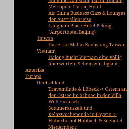
am Bund von Shanghai im Jinjiang
Metropolo Classiq Hotel
Air China Business Class & Lounges
der Australienreise
Langham Place Hotel Peking
(Airporthotel Beijing)
Taiwan
Das erste Mal in Kaohsiung Taiwan
Vietnam
Halong Bucht Vietnam eine völlig
überwertete Sehenswürdigkeit
Amerika
Europa
Deutschland
Travemünde & Lübeck -> Ostern an
der Ostsee im Schnee in der Villa
Wellenrausch
Sommerauszeit und
Relaxwochenende in Bayern ->
Hubertushof Hobbach & Seehotel
Niedernberg