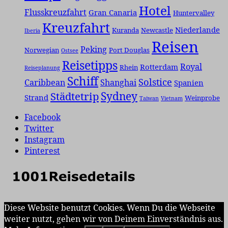
Hotel
Flusskreuzfahrt
Gran Canaria
Huntervalley
Kreuzfahrt
Niederlande
Kuranda
Newcastle
Iberia
Reisen
Peking
Norwegian
Port Douglas
Ostsee
Reisetipps
Royal
Rotterdam
Rhein
Reiseplanung
Schiff
Solstice
Caribbean
Shanghai
Spanien
Städtetrip
Sydney
Strand
Weinprobe
Taiwan
Vietnam
Facebook
Twitter
Instagram
Pinterest
Diese Website benutzt Cookies. Wenn Du die Webseite
weiter nutzt, gehen wir von Deinem Einverständnis aus.