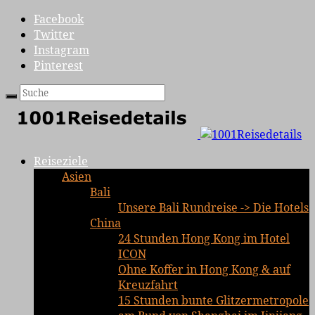
Facebook
Twitter
Instagram
Pinterest
Reiseziele
Asien
Bali
Unsere Bali Rundreise -> Die Hotels
China
24 Stunden Hong Kong im Hotel
ICON
Ohne Koffer in Hong Kong & auf
Kreuzfahrt
15 Stunden bunte Glitzermetropole