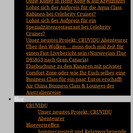
Ohne Koffer in Hong Kong & auf Kreuzfahrt
Lohnt sich der Aufpreis für die Aqua Class
Kabinen bei Celebrity Cruises?
Lohnt sich der Aufpreis für ein
Spezialitätenrestaurant bei Celebrity
Cruises?
Unser neustes Projekt: CRUVIDU Abenteurer
Über den Wolken…. muss doch mal Zeit für
einen Fast Livebericht sein (Norwegian Flug
D85953 nach Gran Canaria)
Flugbuchung zu den Kanaren mit privater
Comfort Zone oder wie Ihr Euch selber eine
Business Class für ein paar Euros erschafft
Air China Business Class & Lounges der
Australienreise
Blog
CRUVIDU
Unser neustes Projekt: CRUVIDU
Abenteurer
Bloggertreffen
Sommerauszeit und Relaxwochenende