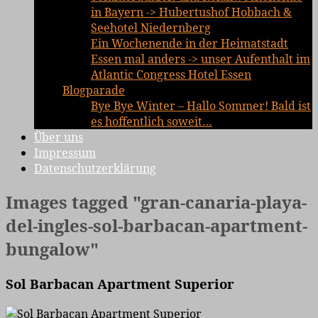
in Bayern -> Hubertushof Hobbach &
Seehotel Niedernberg
Ein Wochenende in der Heimatstadt
Essen mal anders -> unser Aufenthalt im
Atlantic Congress Hotel Essen
Blogparade
Bye Bye Winter – Hallo Sommer! Bald ist
es hoffentlich soweit…
Über uns
Impressum
Datenschutzerklärung
Images tagged "gran-canaria-playa-
del-ingles-sol-barbacan-apartment-
bungalow"
Sol Barbacan Apartment Superior