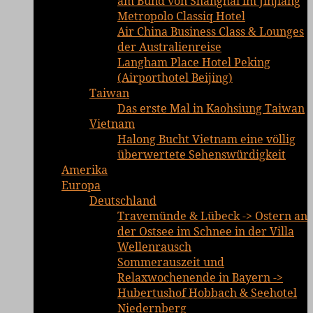
am Bund von Shanghai im Jinjiang
Metropolo Classiq Hotel
Air China Business Class & Lounges
der Australienreise
Langham Place Hotel Peking
(Airporthotel Beijing)
Taiwan
Das erste Mal in Kaohsiung Taiwan
Vietnam
Halong Bucht Vietnam eine völlig
überwertete Sehenswürdigkeit
Amerika
Europa
Deutschland
Travemünde & Lübeck -> Ostern an
der Ostsee im Schnee in der Villa
Wellenrausch
Sommerauszeit und
Relaxwochenende in Bayern ->
Hubertushof Hobbach & Seehotel
Niedernberg