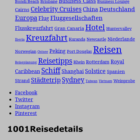
Business Class
Bondi Beach
Brisbane
Business Lounge
Celebrity Cruises
Deutschland
China
Cairns
Europa
Fluggesellschaften
Flug
Hotel
Flusskreuzfahrt
Gran Canaria
Huntervalley
Kreuzfahrt
Niederlande
Kuranda
Newcastle
Iberia
Reisen
Peking
Norwegian
Port Douglas
Ostsee
Reisetipps
Royal
Rotterdam
Rhein
Reiseplanung
Schiff
Solstice
Caribbean
Shanghai
Spanien
Städtetrip
Sydney
Strand
Weinprobe
Taiwan
Vietnam
Facebook
Twitter
Instagram
Pinterest