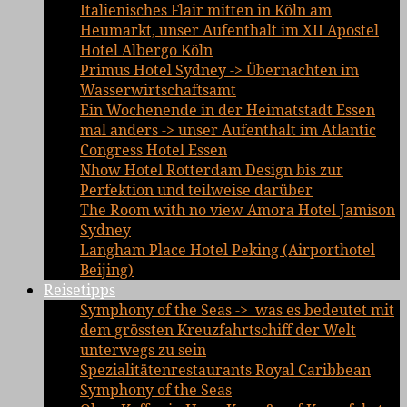
Italienisches Flair mitten in Köln am
Heumarkt, unser Aufenthalt im XII Apostel
Hotel Albergo Köln
Primus Hotel Sydney -> Übernachten im
Wasserwirtschaftsamt
Ein Wochenende in der Heimatstadt Essen
mal anders -> unser Aufenthalt im Atlantic
Congress Hotel Essen
Nhow Hotel Rotterdam Design bis zur
Perfektion und teilweise darüber
The Room with no view Amora Hotel Jamison
Sydney
Langham Place Hotel Peking (Airporthotel
Beijing)
Reisetipps
Symphony of the Seas -> was es bedeutet mit
dem grössten Kreuzfahrtschiff der Welt
unterwegs zu sein
Spezialitätenrestaurants Royal Caribbean
Symphony of the Seas