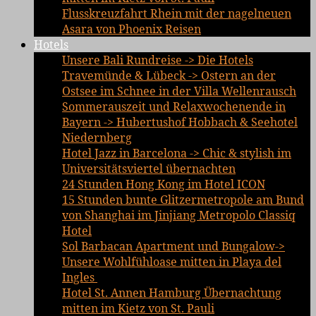
Flusskreuzfahrt Rhein mit der nagelneuen
Asara von Phoenix Reisen
Hotels
Unsere Bali Rundreise -> Die Hotels
Travemünde & Lübeck -> Ostern an der
Ostsee im Schnee in der Villa Wellenrausch
Sommerauszeit und Relaxwochenende in
Bayern -> Hubertushof Hobbach & Seehotel
Niedernberg
Hotel Jazz in Barcelona -> Chic & stylish im
Universitätsviertel übernachten
24 Stunden Hong Kong im Hotel ICON
15 Stunden bunte Glitzermetropole am Bund
von Shanghai im Jinjiang Metropolo Classiq
Hotel
Sol Barbacan Apartment und Bungalow->
Unsere Wohlfühloase mitten in Playa del
Ingles
Hotel St. Annen Hamburg Übernachtung
mitten im Kietz von St. Pauli