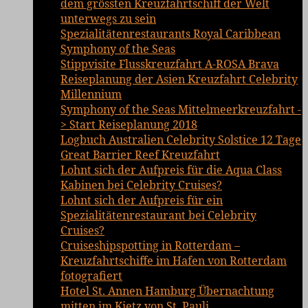
dem grössten Kreuzfahrtschiff der Welt
unterwegs zu sein
Spezialitätenrestaurants Royal Caribbean
Symphony of the Seas
Stippvisite Flusskreuzfahrt A-ROSA Brava
Reiseplanung der Asien Kreuzfahrt Celebrity
Millennium
Symphony of the Seas Mittelmeerkreuzfahrt -
> Start Reiseplanung 2018
Logbuch Australien Celebrity Solstice 12 Tage
Great Barrier Reef Kreuzfahrt
Lohnt sich der Aufpreis für die Aqua Class
Kabinen bei Celebrity Cruises?
Lohnt sich der Aufpreis für ein
Spezialitätenrestaurant bei Celebrity
Cruises?
Cruiseshipspotting in Rotterdam –
Kreuzfahrtschiffe im Hafen von Rotterdam
fotografiert
Hotel St. Annen Hamburg Übernachtung
mitten im Kietz von St. Pauli