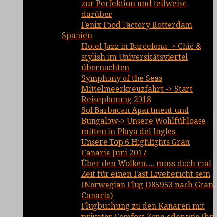
zur Perfektion und teilweise
darüber
Fenix Food Factory Rotterdam
Spanien
Hotel Jazz in Barcelona -> Chic &
stylish im Universitätsviertel
übernachten
Symphony of the Seas
Mittelmeerkreuzfahrt -> Start
Reiseplanung 2018
Sol Barbacan Apartment und
Bungalow-> Unsere Wohlfühloase
mitten in Playa del Ingles
Unsere Top 6 Highlights Gran
Canaria Juni 2017
Über den Wolken…. muss doch mal
Zeit für einen Fast Livebericht sein
(Norwegian Flug D85953 nach Gran
Canaria)
Flugbuchung zu den Kanaren mit
privater Comfort Zone oder wie Ihr