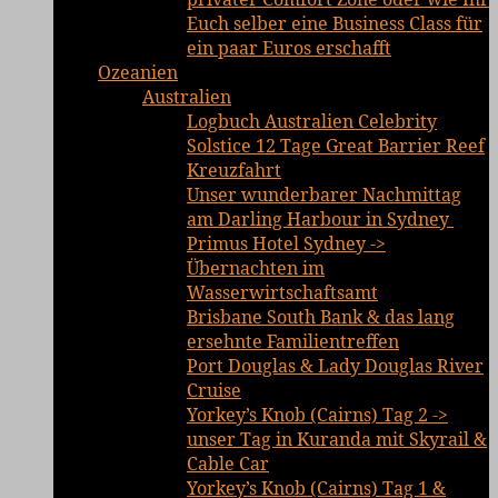
Euch selber eine Business Class für
ein paar Euros erschafft
Ozeanien
Australien
Logbuch Australien Celebrity
Solstice 12 Tage Great Barrier Reef
Kreuzfahrt
Unser wunderbarer Nachmittag
am Darling Harbour in Sydney
Primus Hotel Sydney ->
Übernachten im
Wasserwirtschaftsamt
Brisbane South Bank & das lang
ersehnte Familientreffen
Port Douglas & Lady Douglas River
Cruise
Yorkey’s Knob (Cairns) Tag 2 ->
unser Tag in Kuranda mit Skyrail &
Cable Car
Yorkey’s Knob (Cairns) Tag 1 &