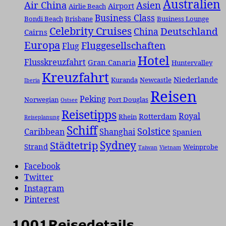
Australien
Air China
Asien
Airport
Airlie Beach
Business Class
Bondi Beach
Brisbane
Business Lounge
Celebrity Cruises
Deutschland
China
Cairns
Europa
Fluggesellschaften
Flug
Hotel
Flusskreuzfahrt
Gran Canaria
Huntervalley
Kreuzfahrt
Niederlande
Kuranda
Newcastle
Iberia
Reisen
Peking
Norwegian
Port Douglas
Ostsee
Reisetipps
Royal
Rotterdam
Rhein
Reiseplanung
Schiff
Solstice
Caribbean
Shanghai
Spanien
Städtetrip
Sydney
Strand
Weinprobe
Taiwan
Vietnam
Facebook
Twitter
Instagram
Pinterest