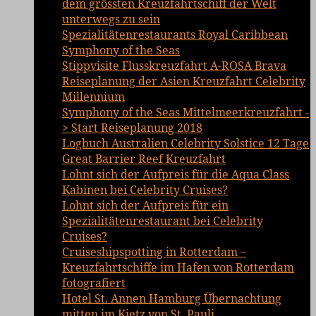
dem grössten Kreuzfahrtschiff der Welt
unterwegs zu sein
Spezialitätenrestaurants Royal Caribbean
Symphony of the Seas
Stippvisite Flusskreuzfahrt A-ROSA Brava
Reiseplanung der Asien Kreuzfahrt Celebrity
Millennium
Symphony of the Seas Mittelmeerkreuzfahrt -
> Start Reiseplanung 2018
Logbuch Australien Celebrity Solstice 12 Tage
Great Barrier Reef Kreuzfahrt
Lohnt sich der Aufpreis für die Aqua Class
Kabinen bei Celebrity Cruises?
Lohnt sich der Aufpreis für ein
Spezialitätenrestaurant bei Celebrity
Cruises?
Cruiseshipspotting in Rotterdam –
Kreuzfahrtschiffe im Hafen von Rotterdam
fotografiert
Hotel St. Annen Hamburg Übernachtung
mitten im Kietz von St. Pauli