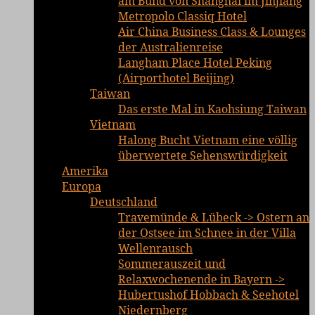
am Bund von Shanghai im Jinjiang
Metropolo Classiq Hotel
Air China Business Class & Lounges
der Australienreise
Langham Place Hotel Peking
(Airporthotel Beijing)
Taiwan
Das erste Mal in Kaohsiung Taiwan
Vietnam
Halong Bucht Vietnam eine völlig
überwertete Sehenswürdigkeit
Amerika
Europa
Deutschland
Travemünde & Lübeck -> Ostern an
der Ostsee im Schnee in der Villa
Wellenrausch
Sommerauszeit und
Relaxwochenende in Bayern ->
Hubertushof Hobbach & Seehotel
Niedernberg