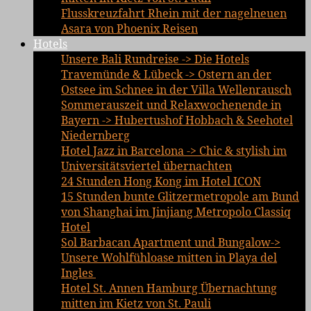
Flusskreuzfahrt Rhein mit der nagelneuen
Asara von Phoenix Reisen
Hotels
Unsere Bali Rundreise -> Die Hotels
Travemünde & Lübeck -> Ostern an der
Ostsee im Schnee in der Villa Wellenrausch
Sommerauszeit und Relaxwochenende in
Bayern -> Hubertushof Hobbach & Seehotel
Niedernberg
Hotel Jazz in Barcelona -> Chic & stylish im
Universitätsviertel übernachten
24 Stunden Hong Kong im Hotel ICON
15 Stunden bunte Glitzermetropole am Bund
von Shanghai im Jinjiang Metropolo Classiq
Hotel
Sol Barbacan Apartment und Bungalow->
Unsere Wohlfühloase mitten in Playa del
Ingles
Hotel St. Annen Hamburg Übernachtung
mitten im Kietz von St. Pauli