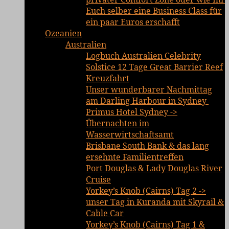
Euch selber eine Business Class für
ein paar Euros erschafft
Ozeanien
Australien
Logbuch Australien Celebrity
Solstice 12 Tage Great Barrier Reef
Kreuzfahrt
Unser wunderbarer Nachmittag
am Darling Harbour in Sydney
Primus Hotel Sydney ->
Übernachten im
Wasserwirtschaftsamt
Brisbane South Bank & das lang
ersehnte Familientreffen
Port Douglas & Lady Douglas River
Cruise
Yorkey’s Knob (Cairns) Tag 2 ->
unser Tag in Kuranda mit Skyrail &
Cable Car
Yorkey’s Knob (Cairns) Tag 1 &