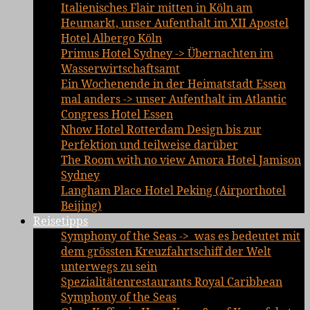
Italienisches Flair mitten in Köln am
Heumarkt, unser Aufenthalt im XII Apostel
Hotel Albergo Köln
Primus Hotel Sydney -> Übernachten im
Wasserwirtschaftsamt
Ein Wochenende in der Heimatstadt Essen
mal anders -> unser Aufenthalt im Atlantic
Congress Hotel Essen
Nhow Hotel Rotterdam Design bis zur
Perfektion und teilweise darüber
The Room with no view Amora Hotel Jamison
Sydney
Langham Place Hotel Peking (Airporthotel
Beijing)
Reisetipps
Symphony of the Seas -> was es bedeutet mit
dem grössten Kreuzfahrtschiff der Welt
unterwegs zu sein
Spezialitätenrestaurants Royal Caribbean
Symphony of the Seas