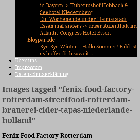
in Bayern -> Hubertushof Hobbach &
Seehotel Niedernberg
Ein Wochenende in der Heimatstadt
Essen mal anders -> unser Aufenthalt im
Atlantic Congress Hotel Essen
Blogparade
Bye Bye Winter – Hallo Sommer! Bald ist
es hoffentlich soweit…
Über uns
Impressum
Datenschutzerklärung
Images tagged "fenix-food-factory-
rotterdam-streetfood-rotterdam-
brauerei-cider-tapas-niederlande-
holland"
Fenix Food Factory Rotterdam