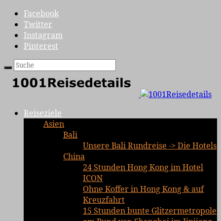
Facebook
Twitter
Instagram
Pinterest
Reiseziele
Asien
Bali
Unsere Bali Rundreise -> Die Hotels
China
24 Stunden Hong Kong im Hotel
ICON
Ohne Koffer in Hong Kong & auf
Kreuzfahrt
15 Stunden bunte Glitzermetropole