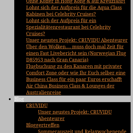
Ohne Koffer in Hong Kong & auf Kreuzfahrt
Lohnt sich der Aufpreis für die Aqua Class
Kabinen bei Celebrity Cruises?
Lohnt sich der Aufpreis für ein
Spezialitätenrestaurant bei Celebrity
Cruises?
Unser neustes Projekt: CRUVIDU Abenteurer
Über den Wolken…. muss doch mal Zeit für
einen Fast Livebericht sein (Norwegian Flug
D85953 nach Gran Canaria)
Flugbuchung zu den Kanaren mit privater
Comfort Zone oder wie Ihr Euch selber eine
Business Class für ein paar Euros erschafft
Air China Business Class & Lounges der
Australienreise
Blog
CRUVIDU
Unser neustes Projekt: CRUVIDU
Abenteurer
Bloggertreffen
Sommerauszeit und Relaxwochenende