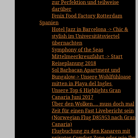
zur Perfektion und teilweise
darüber
Fenix Food Factory Rotterdam
Spanien
Hotel Jazz in Barcelona -> Chic &
stylish im Universitätsviertel
übernachten
Symphony of the Seas
Mittelmeerkreuzfahrt -> Start
Reiseplanung 2018
Sol Barbacan Apartment und
Bungalow-> Unsere Wohlfühloase
mitten in Playa del Ingles
Unsere Top 6 Highlights Gran
Canaria Juni 2017
Über den Wolken…. muss doch mal
Zeit für einen Fast Livebericht sein
(Norwegian Flug D85953 nach Gran
Canaria)
Flugbuchung zu den Kanaren mit
privater Comfort Zone oder wie Ihr