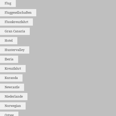
Flug
Fluggesellschaften
Flusskreuzfahrt
Gran Canaria
Hotel
Huntervalley
Iberia
Kreuzfahrt
Kuranda
Newcastle
Niederlande
Norwegian
Ostsee