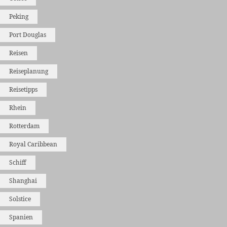
Peking
Port Douglas
Reisen
Reiseplanung
Reisetipps
Rhein
Rotterdam
Royal Caribbean
Schiff
Shanghai
Solstice
Spanien