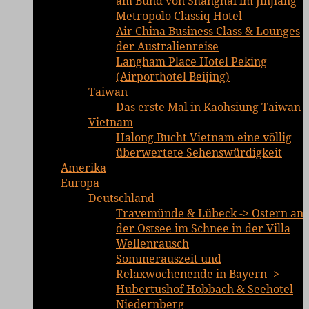
am Bund von Shanghai im Jinjiang
Metropolo Classiq Hotel
Air China Business Class & Lounges
der Australienreise
Langham Place Hotel Peking
(Airporthotel Beijing)
Taiwan
Das erste Mal in Kaohsiung Taiwan
Vietnam
Halong Bucht Vietnam eine völlig
überwertete Sehenswürdigkeit
Amerika
Europa
Deutschland
Travemünde & Lübeck -> Ostern an
der Ostsee im Schnee in der Villa
Wellenrausch
Sommerauszeit und
Relaxwochenende in Bayern ->
Hubertushof Hobbach & Seehotel
Niedernberg