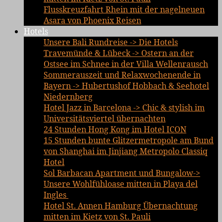
Flusskreuzfahrt Rhein mit der nagelneuen
Asara von Phoenix Reisen
Hotels
Unsere Bali Rundreise -> Die Hotels
Travemünde & Lübeck -> Ostern an der
Ostsee im Schnee in der Villa Wellenrausch
Sommerauszeit und Relaxwochenende in
Bayern -> Hubertushof Hobbach & Seehotel
Niedernberg
Hotel Jazz in Barcelona -> Chic & stylish im
Universitätsviertel übernachten
24 Stunden Hong Kong im Hotel ICON
15 Stunden bunte Glitzermetropole am Bund
von Shanghai im Jinjiang Metropolo Classiq
Hotel
Sol Barbacan Apartment und Bungalow->
Unsere Wohlfühloase mitten in Playa del
Ingles
Hotel St. Annen Hamburg Übernachtung
mitten im Kietz von St. Pauli