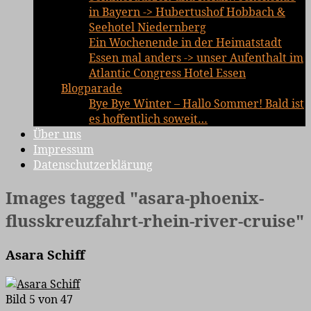
in Bayern -> Hubertushof Hobbach &
Seehotel Niedernberg
Ein Wochenende in der Heimatstadt
Essen mal anders -> unser Aufenthalt im
Atlantic Congress Hotel Essen
Blogparade
Bye Bye Winter – Hallo Sommer! Bald ist
es hoffentlich soweit…
Über uns
Impressum
Datenschutzerklärung
Images tagged "asara-phoenix-
flusskreuzfahrt-rhein-river-cruise"
Asara Schiff
Bild 5 von 47