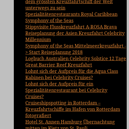
dem grössten Kreuzfahrtschiff der Welt
unterwegs zu sein
Spezialitätenrestaurants Royal Caribbean
Symphony of the Seas
Stippvisite Flusskreuzfahrt A-ROSA Brava
Reiseplanung der Asien Kreuzfahrt Celebrity
Millennium
Symphony of the Seas Mittelmeerkreuzfahrt -
> Start Reiseplanung 2018
Logbuch Australien Celebrity Solstice 12 Tage
Great Barrier Reef Kreuzfahrt
Lohnt sich der Aufpreis für die Aqua Class
Kabinen bei Celebrity Cruises?
Lohnt sich der Aufpreis für ein
Spezialitätenrestaurant bei Celebrity
Cruises?
Cruiseshipspotting in Rotterdam –
Kreuzfahrtschiffe im Hafen von Rotterdam
fotografiert
Hotel St. Annen Hamburg Übernachtung
mitten im Kietz von St. Pauli