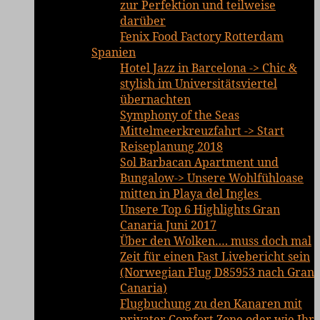
zur Perfektion und teilweise
darüber
Fenix Food Factory Rotterdam
Spanien
Hotel Jazz in Barcelona -> Chic &
stylish im Universitätsviertel
übernachten
Symphony of the Seas
Mittelmeerkreuzfahrt -> Start
Reiseplanung 2018
Sol Barbacan Apartment und
Bungalow-> Unsere Wohlfühloase
mitten in Playa del Ingles
Unsere Top 6 Highlights Gran
Canaria Juni 2017
Über den Wolken…. muss doch mal
Zeit für einen Fast Livebericht sein
(Norwegian Flug D85953 nach Gran
Canaria)
Flugbuchung zu den Kanaren mit
privater Comfort Zone oder wie Ihr