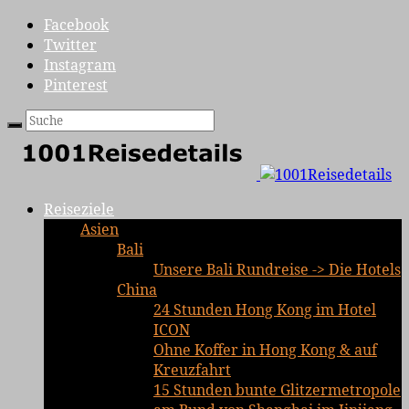
Facebook
Twitter
Instagram
Pinterest
Reiseziele
Asien
Bali
Unsere Bali Rundreise -> Die Hotels
China
24 Stunden Hong Kong im Hotel
ICON
Ohne Koffer in Hong Kong & auf
Kreuzfahrt
15 Stunden bunte Glitzermetropole