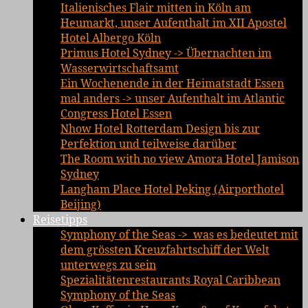
Italienisches Flair mitten in Köln am
Heumarkt, unser Aufenthalt im XII Apostel
Hotel Albergo Köln
Primus Hotel Sydney -> Übernachten im
Wasserwirtschaftsamt
Ein Wochenende in der Heimatstadt Essen
mal anders -> unser Aufenthalt im Atlantic
Congress Hotel Essen
Nhow Hotel Rotterdam Design bis zur
Perfektion und teilweise darüber
The Room with no view Amora Hotel Jamison
Sydney
Langham Place Hotel Peking (Airporthotel
Beijing)
Reisetipps
Symphony of the Seas -> was es bedeutet mit
dem grössten Kreuzfahrtschiff der Welt
unterwegs zu sein
Spezialitätenrestaurants Royal Caribbean
Symphony of the Seas