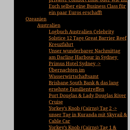
Euch selber eine Business Class für
ein paar Euros erschafft
Ozeanien
Australien
Logbuch Australien Celebrity
Solstice 12 Tage Great Barrier Reef
Kreuzfahrt
Unser wunderbarer Nachmittag
am Darling Harbour in Sydney
Primus Hotel Sydney ->
Übernachten im
Wasserwirtschaftsamt
Brisbane South Bank & das lang
ersehnte Familientreffen
Port Douglas & Lady Douglas River
Cruise
Yorkey’s Knob (Cairns) Tag 2 ->
unser Tag in Kuranda mit Skyrail &
Cable Car
Yorkey’s Knob (Cairns) Tag 1 &