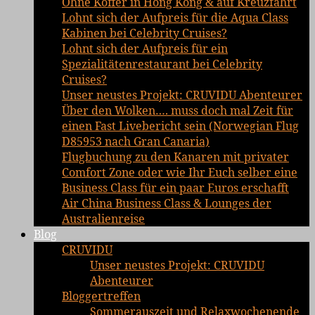
Ohne Koffer in Hong Kong & auf Kreuzfahrt
Lohnt sich der Aufpreis für die Aqua Class
Kabinen bei Celebrity Cruises?
Lohnt sich der Aufpreis für ein
Spezialitätenrestaurant bei Celebrity
Cruises?
Unser neustes Projekt: CRUVIDU Abenteurer
Über den Wolken…. muss doch mal Zeit für
einen Fast Livebericht sein (Norwegian Flug
D85953 nach Gran Canaria)
Flugbuchung zu den Kanaren mit privater
Comfort Zone oder wie Ihr Euch selber eine
Business Class für ein paar Euros erschafft
Air China Business Class & Lounges der
Australienreise
Blog
CRUVIDU
Unser neustes Projekt: CRUVIDU
Abenteurer
Bloggertreffen
Sommerauszeit und Relaxwochenende