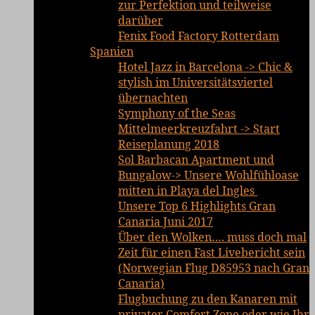
zur Perfektion und teilweise
darüber
Fenix Food Factory Rotterdam
Spanien
Hotel Jazz in Barcelona -> Chic &
stylish im Universitätsviertel
übernachten
Symphony of the Seas
Mittelmeerkreuzfahrt -> Start
Reiseplanung 2018
Sol Barbacan Apartment und
Bungalow-> Unsere Wohlfühloase
mitten in Playa del Ingles
Unsere Top 6 Highlights Gran
Canaria Juni 2017
Über den Wolken…. muss doch mal
Zeit für einen Fast Livebericht sein
(Norwegian Flug D85953 nach Gran
Canaria)
Flugbuchung zu den Kanaren mit
privater Comfort Zone oder wie Ihr