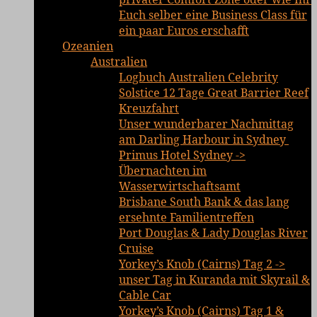
Euch selber eine Business Class für
ein paar Euros erschafft
Ozeanien
Australien
Logbuch Australien Celebrity
Solstice 12 Tage Great Barrier Reef
Kreuzfahrt
Unser wunderbarer Nachmittag
am Darling Harbour in Sydney
Primus Hotel Sydney ->
Übernachten im
Wasserwirtschaftsamt
Brisbane South Bank & das lang
ersehnte Familientreffen
Port Douglas & Lady Douglas River
Cruise
Yorkey’s Knob (Cairns) Tag 2 ->
unser Tag in Kuranda mit Skyrail &
Cable Car
Yorkey’s Knob (Cairns) Tag 1 &