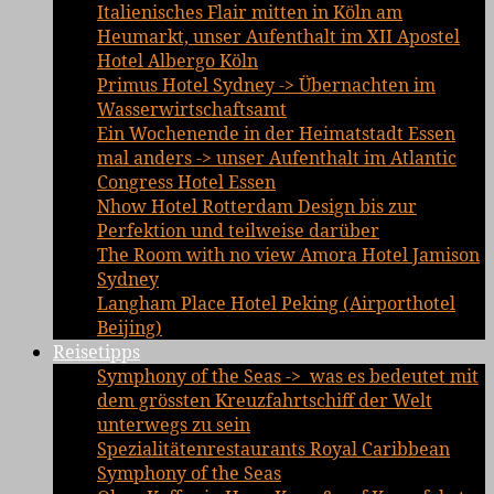
Italienisches Flair mitten in Köln am
Heumarkt, unser Aufenthalt im XII Apostel
Hotel Albergo Köln
Primus Hotel Sydney -> Übernachten im
Wasserwirtschaftsamt
Ein Wochenende in der Heimatstadt Essen
mal anders -> unser Aufenthalt im Atlantic
Congress Hotel Essen
Nhow Hotel Rotterdam Design bis zur
Perfektion und teilweise darüber
The Room with no view Amora Hotel Jamison
Sydney
Langham Place Hotel Peking (Airporthotel
Beijing)
Reisetipps
Symphony of the Seas -> was es bedeutet mit
dem grössten Kreuzfahrtschiff der Welt
unterwegs zu sein
Spezialitätenrestaurants Royal Caribbean
Symphony of the Seas