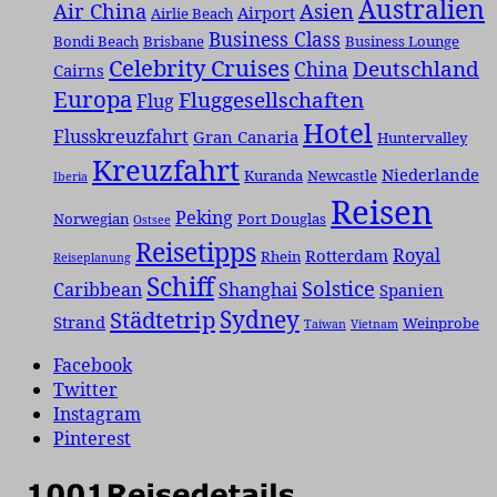
Australien
Air China
Asien
Airport
Airlie Beach
Business Class
Bondi Beach
Brisbane
Business Lounge
Celebrity Cruises
Deutschland
China
Cairns
Europa
Fluggesellschaften
Flug
Hotel
Flusskreuzfahrt
Gran Canaria
Huntervalley
Kreuzfahrt
Niederlande
Kuranda
Newcastle
Iberia
Reisen
Peking
Norwegian
Port Douglas
Ostsee
Reisetipps
Royal
Rotterdam
Rhein
Reiseplanung
Schiff
Solstice
Caribbean
Shanghai
Spanien
Städtetrip
Sydney
Strand
Weinprobe
Taiwan
Vietnam
Facebook
Twitter
Instagram
Pinterest