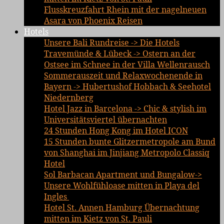
Flusskreuzfahrt Rhein mit der nagelneuen
Asara von Phoenix Reisen
Hotels
Unsere Bali Rundreise -> Die Hotels
Travemünde & Lübeck -> Ostern an der
Ostsee im Schnee in der Villa Wellenrausch
Sommerauszeit und Relaxwochenende in
Bayern -> Hubertushof Hobbach & Seehotel
Niedernberg
Hotel Jazz in Barcelona -> Chic & stylish im
Universitätsviertel übernachten
24 Stunden Hong Kong im Hotel ICON
15 Stunden bunte Glitzermetropole am Bund
von Shanghai im Jinjiang Metropolo Classiq
Hotel
Sol Barbacan Apartment und Bungalow->
Unsere Wohlfühloase mitten in Playa del
Ingles
Hotel St. Annen Hamburg Übernachtung
mitten im Kietz von St. Pauli