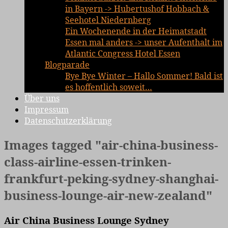
in Bayern -> Hubertushof Hobbach &
Seehotel Niedernberg
Ein Wochenende in der Heimatstadt
Essen mal anders -> unser Aufenthalt im
Atlantic Congress Hotel Essen
Blogparade
Bye Bye Winter – Hallo Sommer! Bald ist
es hoffentlich soweit…
Über uns
Impressum
Datenschutzerklärung
Images tagged "air-china-business-
class-airline-essen-trinken-
frankfurt-peking-sydney-shanghai-
business-lounge-air-new-zealand"
Air China Business Lounge Sydney