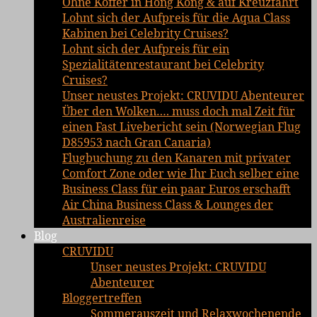
Ohne Koffer in Hong Kong & auf Kreuzfahrt
Lohnt sich der Aufpreis für die Aqua Class
Kabinen bei Celebrity Cruises?
Lohnt sich der Aufpreis für ein
Spezialitätenrestaurant bei Celebrity
Cruises?
Unser neustes Projekt: CRUVIDU Abenteurer
Über den Wolken…. muss doch mal Zeit für
einen Fast Livebericht sein (Norwegian Flug
D85953 nach Gran Canaria)
Flugbuchung zu den Kanaren mit privater
Comfort Zone oder wie Ihr Euch selber eine
Business Class für ein paar Euros erschafft
Air China Business Class & Lounges der
Australienreise
Blog
CRUVIDU
Unser neustes Projekt: CRUVIDU
Abenteurer
Bloggertreffen
Sommerauszeit und Relaxwochenende