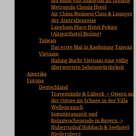
am Bund von Shanghai im Jinjiang
Metropolo Classiq Hotel
Air China Business Class & Lounges
der Australienreise
Langham Place Hotel Peking
(Airporthotel Beijing)
Taiwan
Das erste Mal in Kaohsiung Taiwan
Vietnam
Halong Bucht Vietnam eine völlig
überwertete Sehenswürdigkeit
Amerika
Europa
Deutschland
Travemünde & Lübeck -> Ostern an
der Ostsee im Schnee in der Villa
Wellenrausch
Sommerauszeit und
Relaxwochenende in Bayern ->
Hubertushof Hobbach & Seehotel
Niedernberg