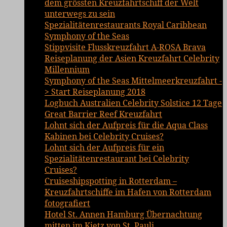
dem grössten Kreuzfahrtschiff der Welt
unterwegs zu sein
Spezialitätenrestaurants Royal Caribbean
Symphony of the Seas
Stippvisite Flusskreuzfahrt A-ROSA Brava
Reiseplanung der Asien Kreuzfahrt Celebrity
Millennium
Symphony of the Seas Mittelmeerkreuzfahrt -
> Start Reiseplanung 2018
Logbuch Australien Celebrity Solstice 12 Tage
Great Barrier Reef Kreuzfahrt
Lohnt sich der Aufpreis für die Aqua Class
Kabinen bei Celebrity Cruises?
Lohnt sich der Aufpreis für ein
Spezialitätenrestaurant bei Celebrity
Cruises?
Cruiseshipspotting in Rotterdam –
Kreuzfahrtschiffe im Hafen von Rotterdam
fotografiert
Hotel St. Annen Hamburg Übernachtung
mitten im Kietz von St. Pauli