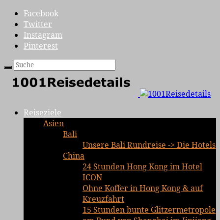
Facebook
Twitter
Instagram
Pinterest
Reiseziele
Asien
Bali
Unsere Bali Rundreise -> Die Hotels
China
24 Stunden Hong Kong im Hotel
ICON
Ohne Koffer in Hong Kong & auf
Kreuzfahrt
15 Stunden bunte Glitzermetropole