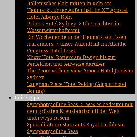
Italienisches Flair mitten in Köln am
Heumarkt, unser Aufenthalt im XII Apostel
Hotel Albergo Köln
Primus Hotel Sydney -> Übernachten im
Wasserwirtschaftsamt
Ein Wochenende in der Heimatstadt Essen
mal anders -> unser Aufenthalt im Atlantic
Congress Hotel Essen
Nhow Hotel Rotterdam Design bis zur
Perfektion und teilweise darüber
The Room with no view Amora Hotel Jamison
Sydney
Langham Place Hotel Peking (Airporthotel
Beijing)
Reisetipps
Symphony of the Seas -> was es bedeutet mit
dem grössten Kreuzfahrtschiff der Welt
unterwegs zu sein
Spezialitätenrestaurants Royal Caribbean
Symphony of the Seas