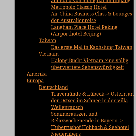
am Bund von Shanghai im Jinjiang
Metropolo Classiq Hotel
Air China Business Class & Lounges
der Australienreise
Langham Place Hotel Peking
(Airporthotel Beijing)
Taiwan
Das erste Mal in Kaohsiung Taiwan
Vietnam
Halong Bucht Vietnam eine völlig
überwertete Sehenswürdigkeit
Amerika
Europa
Deutschland
Travemünde & Lübeck -> Ostern an
der Ostsee im Schnee in der Villa
Wellenrausch
Sommerauszeit und
Relaxwochenende in Bayern ->
Hubertushof Hobbach & Seehotel
Niedernberg