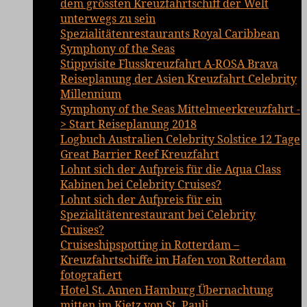
dem grössten Kreuzfahrtschiff der Welt
unterwegs zu sein
Spezialitätenrestaurants Royal Caribbean
Symphony of the Seas
Stippvisite Flusskreuzfahrt A-ROSA Brava
Reiseplanung der Asien Kreuzfahrt Celebrity
Millennium
Symphony of the Seas Mittelmeerkreuzfahrt -
> Start Reiseplanung 2018
Logbuch Australien Celebrity Solstice 12 Tage
Great Barrier Reef Kreuzfahrt
Lohnt sich der Aufpreis für die Aqua Class
Kabinen bei Celebrity Cruises?
Lohnt sich der Aufpreis für ein
Spezialitätenrestaurant bei Celebrity
Cruises?
Cruiseshipspotting in Rotterdam –
Kreuzfahrtschiffe im Hafen von Rotterdam
fotografiert
Hotel St. Annen Hamburg Übernachtung
mitten im Kietz von St. Pauli