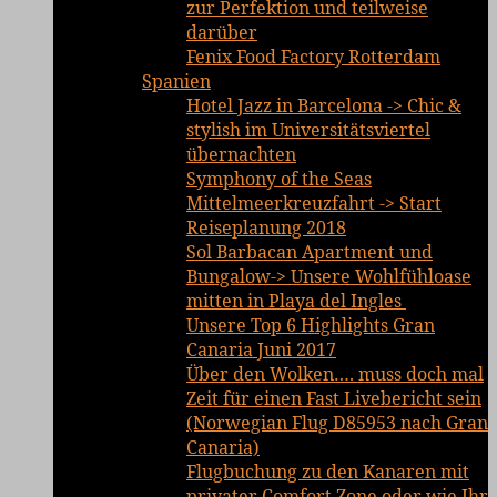
zur Perfektion und teilweise
darüber
Fenix Food Factory Rotterdam
Spanien
Hotel Jazz in Barcelona -> Chic &
stylish im Universitätsviertel
übernachten
Symphony of the Seas
Mittelmeerkreuzfahrt -> Start
Reiseplanung 2018
Sol Barbacan Apartment und
Bungalow-> Unsere Wohlfühloase
mitten in Playa del Ingles
Unsere Top 6 Highlights Gran
Canaria Juni 2017
Über den Wolken…. muss doch mal
Zeit für einen Fast Livebericht sein
(Norwegian Flug D85953 nach Gran
Canaria)
Flugbuchung zu den Kanaren mit
privater Comfort Zone oder wie Ihr