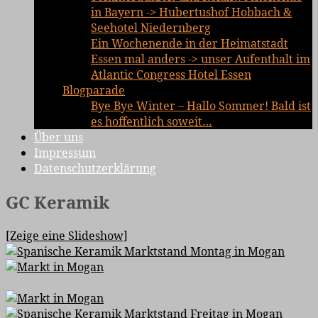
in Bayern -> Hubertushof Hobbach &
Seehotel Niedernberg
Ein Wochenende in der Heimatstadt
Essen mal anders -> unser Aufenthalt im
Atlantic Congress Hotel Essen
Blogparade
Bye Bye Winter – Hallo Sommer! Bald ist
es hoffentlich soweit…
Über uns
Impressum
Datenschutzerklärung
GC Keramik
[Zeige eine Slideshow]