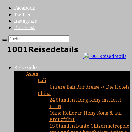
Facebook
Twitter
Instagram
Pinterest
Reiseziele
Asien
Bali
Unsere Bali Rundreise -> Die Hotels
China
24 Stunden Hong Kong im Hotel
ICON
Ohne Koffer in Hong Kong & auf
Kreuzfahrt
15 Stunden bunte Glitzermetropole