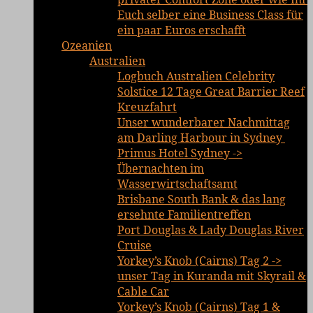
Euch selber eine Business Class für
ein paar Euros erschafft
Ozeanien
Australien
Logbuch Australien Celebrity
Solstice 12 Tage Great Barrier Reef
Kreuzfahrt
Unser wunderbarer Nachmittag
am Darling Harbour in Sydney
Primus Hotel Sydney ->
Übernachten im
Wasserwirtschaftsamt
Brisbane South Bank & das lang
ersehnte Familientreffen
Port Douglas & Lady Douglas River
Cruise
Yorkey’s Knob (Cairns) Tag 2 ->
unser Tag in Kuranda mit Skyrail &
Cable Car
Yorkey’s Knob (Cairns) Tag 1 &