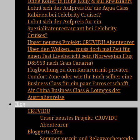
Ohne Koffer in Hong Kong & auf Kreuzfahrt
Lohnt sich der Aufpreis für die Aqua Class
Kabinen bei Celebrity Cruises?
Lohnt sich der Aufpreis für ein
Spezialitätenrestaurant bei Celebrity
Cruises?
Unser neustes Projekt: CRUVIDU Abenteurer
Über den Wolken…. muss doch mal Zeit für
einen Fast Livebericht sein (Norwegian Flug
D85953 nach Gran Canaria)
Flugbuchung zu den Kanaren mit privater
Comfort Zone oder wie Ihr Euch selber eine
Business Class für ein paar Euros erschafft
Air China Business Class & Lounges der
Australienreise
Blog
CRUVIDU
Unser neustes Projekt: CRUVIDU
Abenteurer
Bloggertreffen
Sommerauszeit und Relaxwochenende