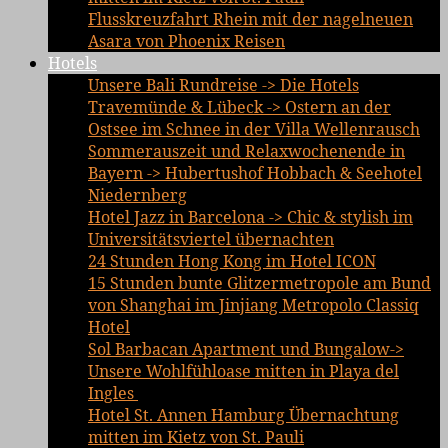
Flusskreuzfahrt Rhein mit der nagelneuen
Asara von Phoenix Reisen
Hotels
Unsere Bali Rundreise -> Die Hotels
Travemünde & Lübeck -> Ostern an der
Ostsee im Schnee in der Villa Wellenrausch
Sommerauszeit und Relaxwochenende in
Bayern -> Hubertushof Hobbach & Seehotel
Niedernberg
Hotel Jazz in Barcelona -> Chic & stylish im
Universitätsviertel übernachten
24 Stunden Hong Kong im Hotel ICON
15 Stunden bunte Glitzermetropole am Bund
von Shanghai im Jinjiang Metropolo Classiq
Hotel
Sol Barbacan Apartment und Bungalow->
Unsere Wohlfühloase mitten in Playa del
Ingles
Hotel St. Annen Hamburg Übernachtung
mitten im Kietz von St. Pauli