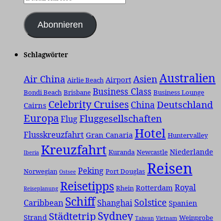
Mail-
Adresse
Abonnieren
Schlagwörter
Australien
Air China
Asien
Airport
Airlie Beach
Business Class
Bondi Beach
Brisbane
Business Lounge
Celebrity Cruises
Deutschland
China
Cairns
Europa
Fluggesellschaften
Flug
Hotel
Flusskreuzfahrt
Gran Canaria
Huntervalley
Kreuzfahrt
Niederlande
Kuranda
Newcastle
Iberia
Reisen
Peking
Norwegian
Port Douglas
Ostsee
Reisetipps
Royal
Rotterdam
Rhein
Reiseplanung
Schiff
Solstice
Caribbean
Shanghai
Spanien
Städtetrip
Sydney
Strand
Weinprobe
Taiwan
Vietnam